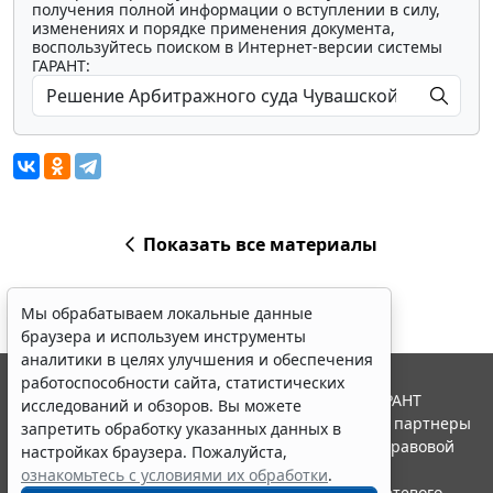
получения полной информации о вступлении в силу,
изменениях и порядке применения документа,
воспользуйтесь поиском в Интернет-версии системы
ГАРАНТ:
Показать все материалы
Мы обрабатываем локальные данные
браузера и используем инструменты
аналитики в целях улучшения и обеспечения
работоспособности сайта, статистических
© ООО "НПП "ГАРАНТ-СЕРВИС", 2026. Система ГАРАНТ
исследований и обзоров. Вы можете
выпускается с 1990 года. Компания "Гарант" и ее партнеры
запретить обработку указанных данных в
являются участниками Российской ассоциации правовой
настройках браузера. Пожалуйста,
информации ГАРАНТ.
ознакомьтесь с условиями их обработки
.
Портал ГАРАНТ.РУ зарегистрирован в качестве сетевого