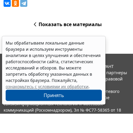
Показать все материалы
Мы обрабатываем локальные данные
браузера и используем инструменты
аналитики в целях улучшения и обеспечения
работоспособности сайта, статистических
© ООО "НПП "ГАРАНТ-СЕРВИС", 2026. Система ГАРАНТ
исследований и обзоров. Вы можете
выпускается с 1990 года. Компания "Гарант" и ее партнеры
запретить обработку указанных данных в
являются участниками Российской ассоциации правовой
настройках браузера. Пожалуйста,
информации ГАРАНТ.
ознакомьтесь с условиями их обработки
.
Портал ГАРАНТ.РУ зарегистрирован в качестве сетевого
Принять
издания Федеральной службой по надзору в сфере
связи,информационных технологий и массовых
коммуникаций (Роскомнадзором), Эл № ФС77-58365 от 18
июня 2014 года.
16+