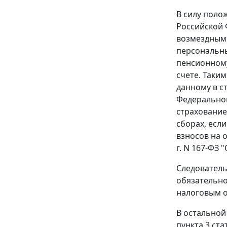
В силу пол
Российской 
возмездными
персональны
пенсионному
счете. Таки
данному в
с
Федеральног
страхование
сборах, есл
взносов на 
г. N 167-ФЗ
Следователь
обязательно
налоговым 
В остальной
пункта 3 ста