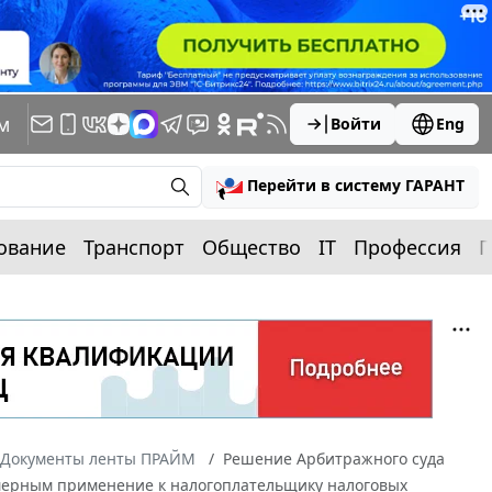
м
Войти
Eng
Перейти в систему ГАРАНТ
ование
Транспорт
Общество
IT
Профессия
П
Документы ленты ПРАЙМ
Решение Арбитражного суда
вомерным применение к налогоплательщику налоговых