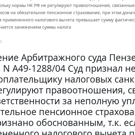
кольку нормы НК РФ не регулируют правоотношения, связанные 
осов на обязательное пенсионное страхование, при этом донач
 примененного налогового вычета превышает сумму фактически
нается занижением суммы налога
6
ние Арбитражного суда Пензе
г. N А49-1288/04 Суд признал
оплательщику налоговых санк
егулируют правоотношения, с
ветственности за неполную упл
тельное пенсионное страхова
изнано обоснованным, т.к. е
ненного налогового вычета 