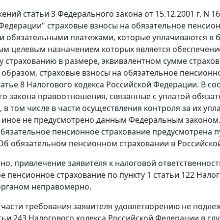
ожений
статьи 3
Федерального закона от 15.12.2001 г. N 
Федерации" страховые взносы на обязательное пенсио
 обязательными платежами, которые уплачиваются в 
м целевым назначением которых является обеспечение
 страхованию в размере, эквивалентном сумме страхов
м образом, страховые взносы на обязательное пенсионно
татье 8
Налогового кодекса Российской Федерации. В со
о закона правоотношения, связанные с уплатой обяза
, в том числе в части осуществления контроля за их упл
и иное не предусмотрено данным
Федеральным законом
обязательное пенсионное страхование предусмотрена
п
 "Об обязательном пенсионном страховании в Российско
но, привлечение заявителя к налоговой ответственност
е пенсионное страхование по
пункту 1 статьи 122
Налог
органом неправомерно.
 части требования заявителя удовлетворению не подлеж
тьи 243
Налогового кодекса Российской Федерации в слу