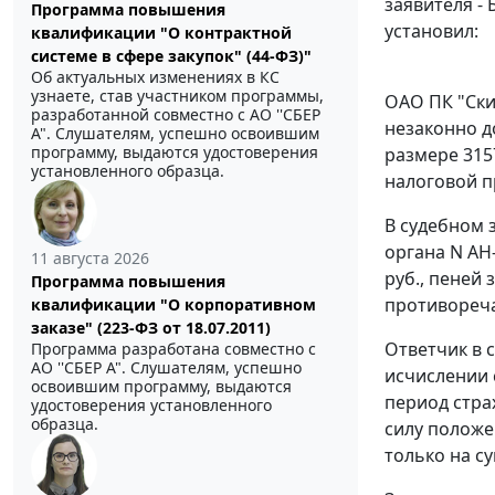
заявителя - Б
Программа повышения
установил:
квалификации "О контрактной
системе в сфере закупок" (44-ФЗ)"
Об актуальных изменениях в КС
узнаете, став участником программы,
ОАО ПК "Ски
разработанной совместно с АО ''СБЕР
незаконно д
А". Слушателям, успешно освоившим
программу, выдаются удостоверения
размере 315
установленного образца.
налоговой п
В судебном 
органа N АН-
11 августа 2026
руб., пеней 
Программа повышения
противореч
квалификации "О корпоративном
заказе" (223-ФЗ от 18.07.2011)
Ответчик в 
Программа разработана совместно с
АО ''СБЕР А". Слушателям, успешно
исчислении 
освоившим программу, выдаются
период стра
удостоверения установленного
образца.
силу полож
только на с