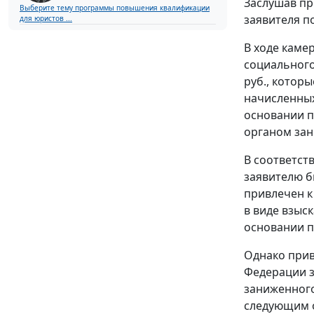
Заслушав пр
Выберите тему программы повышения квалификации
заявителя п
для юристов ...
В ходе каме
социального
руб., котор
начисленных
основании 
органом зан
В соответст
заявителю б
привлечен к
в виде взыс
основании
п
Однако прив
Федерации з
заниженного
следующим 