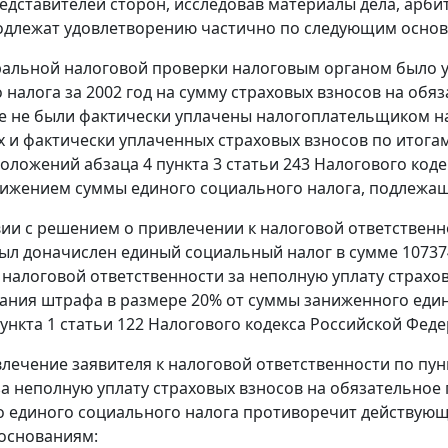
едставителей сторон, исследовав материалы дела, арби
одлежат удовлетворению частично по следующим осно
ральной налоговой проверки налоговым органом было у
 налога за 2002 год на сумму страховых взносов на обя
ые не были фактически уплачены налогоплательщиком н
 и фактически уплаченных страховых взносов по итогам 
положений
абзаца 4 пункта 3 статьи 243
Налогового коде
ижением суммы единого социального налога, подлежаще
вии с решением о привлечении к налоговой ответственно
ыл доначислен единый социальный налог в сумме 107374 
 налоговой ответственности за неполную уплату страхо
кания штрафа в размере 20% от суммы заниженного един
ункта 1 статьи 122
Налогового кодекса Российской Феде
лечение заявителя к налоговой ответственности по
пун
а неполную уплату страховых взносов на обязательное
 единого социального налога противоречит действующе
основаниям: