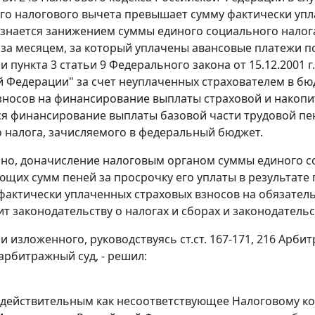
о налогового вычета превышает сумму фактически уплач
знается занижением суммы единого социального налога,
за месяцем, за который уплачены авансовые платежи по 
ми
пункта 3 статьи 9
Федерального закона от 15.12.2001 
й Федерации" за счет неуплаченных страхователем в б
зносов на финансирование выплаты страховой и накопи
я финансирование выплаты базовой части трудовой пен
 налога, зачисляемого в федеральный бюджет.
но, доначисление налоговым органом суммы единого со
ющих сумм пеней за просрочку его уплаты в результат
фактически уплаченных страховых взносов на обязатель
т законодательству о налогах и сборах и законодатель
и изложенного, руководствуясь
ст.ст. 167-171
,
216
Арбитр
арбитражный суд, - решил:
едействительным как несоответствующее
Налоговому ко