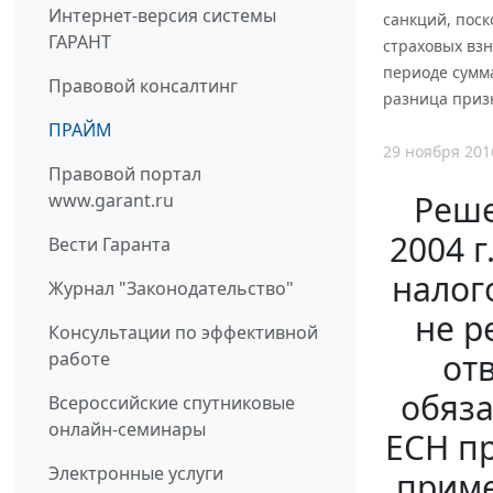
Интернет-версия системы
санкций, пос
ГАРАНТ
страховых взн
периоде сумма
Правовой консалтинг
разница приз
ПРАЙМ
29 ноября 201
Правовой портал
Реше
www.garant.ru
2004 
Вести Гаранта
налог
Журнал "Законодательство"
не р
Консультации по эффективной
от
работе
обяза
Всероссийские спутниковые
онлайн-семинары
ЕСН пр
Электронные услуги
приме