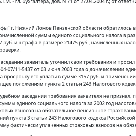
.Т.М. - гл. бухгалтера, дов. N 71 от 27.04.2004 г.; от ответчи
фы" г. Нижний Ломов Пензенской области обратилось в
оначисленной суммы единого социального налога в разме
7 руб. и штрафа в размере 21475 руб., начисленных нало
роверки.
заседании заявитель уточнил свои требования и проси
04-07/11-5437 от 03 июня 2003 года о доначислении еди
за просрочку его уплаты в сумме 3157 руб. и применении
ащее положениям
пункта 2 статьи 243
Налогового кодек
судебном заседании требования заявителя не признал, 
суммы единого социального налога за 2002 год налогов
ховых взносов на обязательное пенсионное страховани
ений
пункта 3 статьи 243
Налогового кодекса Российской
умму фактически уплаченных страховых взносов на обяз