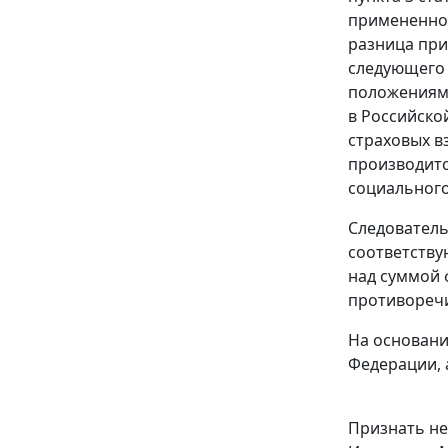
примененног
разница при
следующего 
положения
в Российско
страховых в
производитс
социального
Следователь
соответству
над суммой 
противоречи
На основани
Федерации, 
Признать н