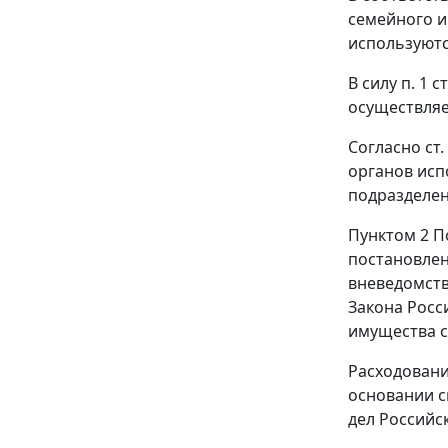
семейного и
используютс
В силу
п. 1 ст
осуществляе
Согласно
ст.
органов исп
подразделен
Пунктом 2
По
постановле
вневедомств
Закона Росс
имущества с
Расходовани
основании с
дел Российс