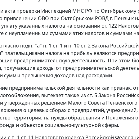
и акта проверки Инспекцией МНС РФ по Октябрьскому р
г. о привлечении ОВО при Октябрьском РОВД г. Пензы к 
 уплату указанных налогов на основании
ст. 122
Налогов
те с неуплаченными суммами этих налогов и суммами н
согласно
подп. "а" п. 1 ст. 1
и
п. 10 ст. 2
Закона Российской
" плательщиками налога на прибыль являются предприя
щие предпринимательскую деятельность. При этом бю
, получающие доходы от предпринимательской деятельн
и суммы превышения доходов над расходами.
ие предпринимательской деятельности как признак, от
логообложения, вытекает также из
ст. 5
Закона Российск
 и утвержденных
решением
Малого Совета Пензенского 
оложения
о целевых сборах с предприятий, учреждений,
ство территории, на нужды образования и
Положения
о
онда и объектов социально-культурной сферы.
вии с
п. 1 ст. 11
Налогового кодекса Российской Федераци