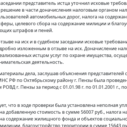
заседании представитель истца уточнил исковые требо
решение в части доначисления налоговым органом нало
ользователей автомобильных дорог, налога на содержа
сферы, целевого сбора на содержание милиции и благоу
ющих штрафов и пеней.
отзыве на иск и в судебном заседании исковые требован
дробно изложенным в отзыве на иск. Доначисление нал
еализованных истцом услуг по охране имущества, осущ
нимательская деятельность.
материалы дела, заслушав объяснения представителей с
НС РФ по Октябрьскому району г. Пензы была проведе
РОВД г. Пензы за период с 01.01.98 г. по 01.01.2001 г., 
ует, что в ходе проверки была установлена неполная упл
а на добавленную стоимость в сумме 56007 руб., налога
а на содержание жилищного фонда и объектов социально-
милиции, благоустройство территории в сумме 15643 ру