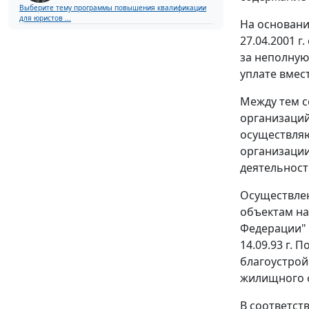
Выберите тему программы повышения квалификации
для юристов ...
На основани
27.04.2001 
за неполную
уплате вмес
Между тем 
организаций
осуществляю
организации
деятельност
Осуществлен
объектам на
Федерации"
14.09.93 г.
П
благоустрой
жилищного ф
В соответст