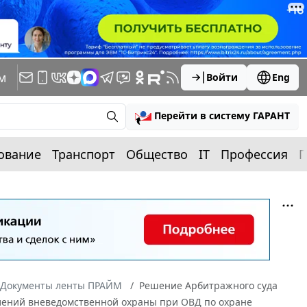
м
Войти
Eng
Перейти в систему ГАРАНТ
ование
Транспорт
Общество
IT
Профессия
П
Документы ленты ПРАЙМ
Решение Арбитражного суда
делений вневедомственной охраны при ОВД по охране