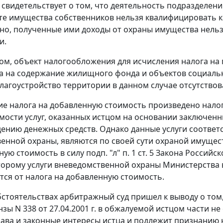
свидетельствует о том, что деятельность подразделен
те имущества собственников нельзя квалифицировать к
но, полученные ими доходы от охраны имущества нель
и.
ом, объект налогообложения для исчисления налога на
га на содержание жилищного фонда и объектов социаль
лагоустройство территории в данном случае отсутствов
е налога на добавленную стоимость произведено нало
мости услуг, оказанных истцом на основании заключенн
ению денежных средств. Однако данные услуги соответ
енной охраны, являются по своей сути охраной имущес
ную стоимость в силу
подп. "л" п. 1 ст. 5
Закона Российск
торому услуги вневедомственной охраны Министерства 
ся от налога на добавленную стоимость.
бстоятельствах арбитражный суд пришел к выводу о то
нзы N 338 от 27.04.2001 г. в обжалуемой истцом части не
ава и законные интересы истца и подлежит признанию