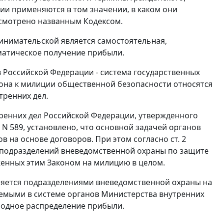
ии применяются в том значении, в каком они
дусмотрено названным Кодексом.
инимательской является самостоятельная,
ематическое получение прибыли.
 Российской Федерации - система государственных
она к милиции общественной безопасности относятся
тренних дел.
ренних дел Российской Федерации, утвержденного
 N 589, установлено, что основной задачей органов
в на основе договоров. При этом согласно
ст. 2
 подразделений вневедомственной охраны по защите
женных этим
Законом
на милицию в целом.
ляется подразделениями вневедомственной охраны на
яемыми в системе органов Министерства внутренних
ободное распределение прибыли.