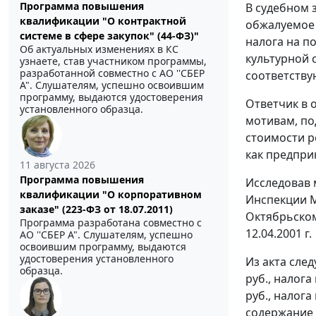
Программа повышения
В судебном 
квалификации "О контрактной
обжалуемое 
системе в сфере закупок" (44-ФЗ)"
налога на п
Об актуальных изменениях в КС
культурной 
узнаете, став участником программы,
разработанной совместно с АО ''СБЕР
соответству
А". Слушателям, успешно освоившим
программу, выдаются удостоверения
Ответчик в 
установленного образца.
мотивам, по
стоимости р
как предпри
11 августа 2026
Программа повышения
Исследовав 
квалификации "О корпоративном
Инспекции М
заказе" (223-ФЗ от 18.07.2011)
Октябрьском 
Программа разработана совместно с
12.04.2001 г.
АО ''СБЕР А". Слушателям, успешно
освоившим программу, выдаются
удостоверения установленного
Из акта след
образца.
руб., налог
руб., налог
содержание 