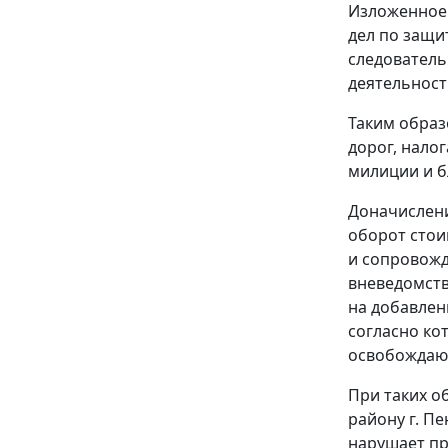
Изложенное 
дел по защи
следователь
деятельност
Таким образ
дорог, нало
милиции и б
Доначислени
оборот стои
и сопровожд
вневедомств
на добавлен
согласно ко
освобождают
При таких о
району г. Пе
нарушает пр