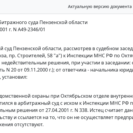
Актуальную версию документа
итражного суда Пензенской области
001 г. N А49-2346/01
 суд Пензенской области, рассмотрев в судебном засед
нза, пр. Строителей, 58 "а") к Инспекции МНС РФ по Октяб
 недействительным решения, при участии в заседании: о
ь N 20 от 09.11.2000 г.); от ответчика - начальника юри
), установил:
домственной охраны при Октябрьском отделе внутренних
тился в арбитражный суд с иском к Инспекции МНС РФ п
льным решения от 27.04.2001 г. N 338. Истец считает
ьству и ссылается на то, что он не осуществляет предп
ения отсутствуют.