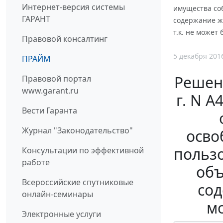
Интернет-версия системы
имущества соб
ГАРАНТ
содержание ж
т.к. не може
Правовой консалтинг
5 декабря 201
ПРАЙМ
Решени
Правовой портал
www.garant.ru
г. N 
Вести Гаранта
Журнал "Законодательство"
осво
польз
Консультации по эффективной
работе
объ
Всероссийские спутниковые
сод
онлайн-семинары
м
Электронные услуги