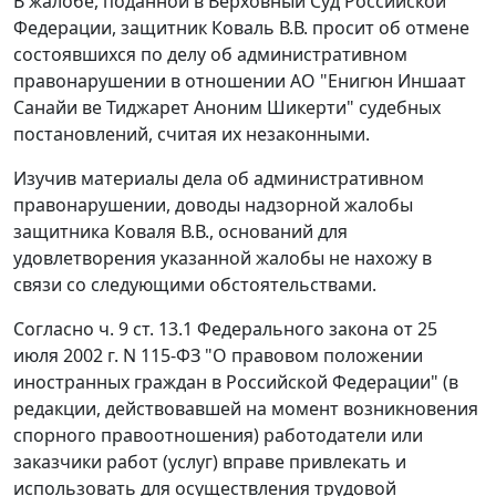
В жалобе, поданной в Верховный Суд Российской
Федерации, защитник Коваль В.В. просит об отмене
состоявшихся по делу об административном
правонарушении в отношении АО "Енигюн Иншаат
Санайи ве Тиджарет Аноним Шикерти" судебных
постановлений, считая их незаконными.
Изучив материалы дела об административном
правонарушении, доводы надзорной жалобы
защитника Коваля В.В., оснований для
удовлетворения указанной жалобы не нахожу в
связи со следующими обстоятельствами.
Согласно
ч. 9 ст. 13.1
Федерального закона от 25
июля 2002 г. N 115-ФЗ "О правовом положении
иностранных граждан в Российской Федерации" (в
редакции, действовавшей на момент возникновения
спорного правоотношения) работодатели или
заказчики работ (услуг) вправе привлекать и
использовать для осуществления трудовой