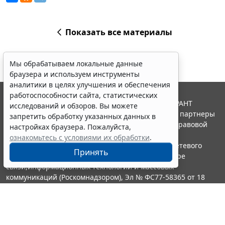
Показать все материалы
Мы обрабатываем локальные данные
браузера и используем инструменты
аналитики в целях улучшения и обеспечения
работоспособности сайта, статистических
© ООО "НПП "ГАРАНТ-СЕРВИС", 2026. Система ГАРАНТ
исследований и обзоров. Вы можете
выпускается с 1990 года. Компания "Гарант" и ее партнеры
запретить обработку указанных данных в
являются участниками Российской ассоциации правовой
настройках браузера. Пожалуйста,
информации ГАРАНТ.
ознакомьтесь с условиями их обработки
.
Портал ГАРАНТ.РУ зарегистрирован в качестве сетевого
Принять
издания Федеральной службой по надзору в сфере
связи,информационных технологий и массовых
коммуникаций (Роскомнадзором), Эл № ФС77-58365 от 18
июня 2014 года.
16+
Контакты
8-800-200-88-88