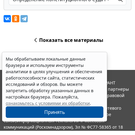
Показать все материалы
Мы обрабатываем локальные данные
браузера и используем инструменты
аналитики в целях улучшения и обеспечения
работоспособности сайта, статистических
© ООО "НПП "ГАРАНТ-СЕРВИС", 2026. Система ГАРАНТ
исследований и обзоров. Вы можете
выпускается с 1990 года. Компания "Гарант" и ее партнеры
запретить обработку указанных данных в
являются участниками Российской ассоциации правовой
настройках браузера. Пожалуйста,
информации ГАРАНТ.
ознакомьтесь с условиями их обработки
.
Портал ГАРАНТ.РУ зарегистрирован в качестве сетевого
Принять
издания Федеральной службой по надзору в сфере
связи,информационных технологий и массовых
коммуникаций (Роскомнадзором), Эл № ФС77-58365 от 18
июня 2014 года.