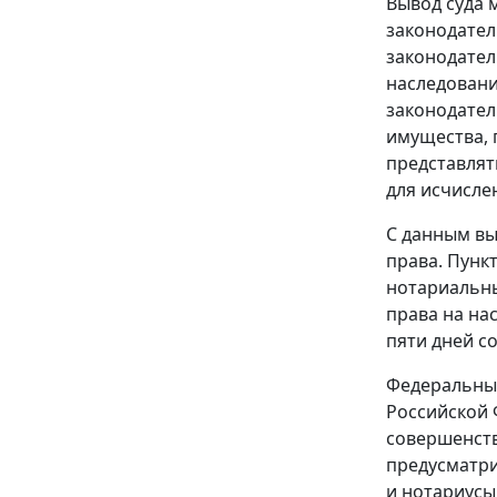
Вывод суда 
законодател
законодател
наследовани
законодател
имущества, 
представлят
для исчисле
С данным вы
права.
Пункт
нотариальны
права на на
пяти дней с
Федеральны
Российской 
совершенст
предусматри
и нотариусы