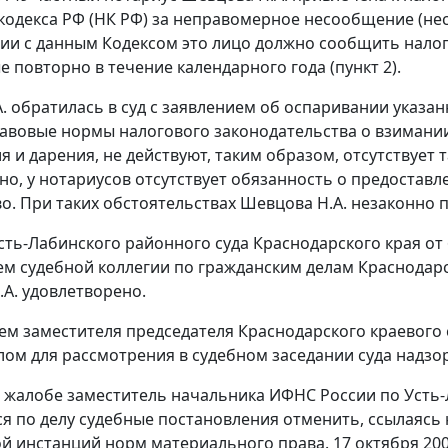
кодекса РФ (НК РФ) за неправомерное несообщение (н
вии с данным Кодексом это лицо должно сообщить налог
 повторно в течение календарного года (
пункт 2
).
. обратилась в суд с заявлением об оспаривании указан
равовые нормы налогового законодательства о взимании
я и дарения, не действуют, таким образом, отсутствует 
но, у нотариусов отсутствует обязанность о предостав
во. При таких обстоятельствах Шевцова Н.А. незаконно 
ть-Лабинского районного суда Краснодарского края от 
м судебной коллегии по гражданским делам Краснодарско
А. удовлетворено.
м заместителя председателя Краснодарского краевого с
лом для рассмотрения в судебном заседании суда надзор
 жалобе заместитель начальника ИФНС России по Усть-
я по делу судебные постановления отменить, ссылаясь
й инстанций норм материального права. 17 октября 200