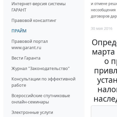
Интернет-версия системы
и отмене реше
ГАРАНТ
несообщения и
договоров да
Правовой консалтинг
30 мая 2016
ПРАЙМ
Опред
Правовой портал
www.garant.ru
марта 
Вести Гаранта
о 
привл
Журнал "Законодательство"
уста
Консультации по эффективной
работе
нало
Всероссийские спутниковые
насле
онлайн-семинары
Электронные услуги