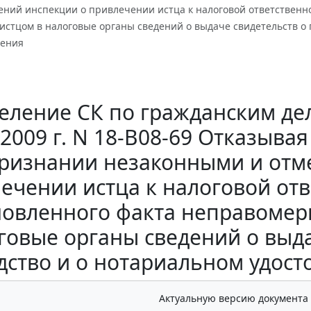
ний инспекции о привлечении истца к налоговой ответственно
стцом в налоговые органы сведений о выдаче свидетельств о 
рения
еление СК по гражданским дел
2009 г. N 18-В08-69 Отказыва
признании незаконными и отм
ечении истца к налоговой отве
новленного факта неправомер
говые органы сведений о выда
дство и о нотариальном удос
Актуальную версию документа