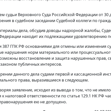
ем
судьи Верховного Суда Российской Федерации от 30 
рения в судебном заседании Судебной коллеги по граж
териалы дела, обсудив доводы надзорной жалобы, Суде
 Федерации находит их подлежащими удовлетворению п
и 387
ГПК РФ основаниями для отмены или изменения су
е нарушения норм материального или процессуального 
озможны восстановление и защита нарушенных прав, св
законом публичных интересов.
рении данного дела судами первой и кассационной и
ального права, выразившиеся в следующем.
творяя заявление, исходил из вывода о том, что не име
 к налоговой ответственности по
статье 129.1
НК РФ час
правонарушения ею не допущено.