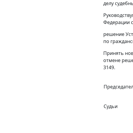
делу судебн
Руководств
Федерации 
решение Уст
по гражданс
Принять нов
отмене решен
3149.
Председате
Судьи