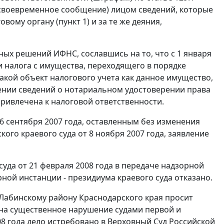
есвоевременное сообщение) лицом сведений, которые
овому органу (
пункт 1
) и за те же деяния,
ных решений ИФНС, сославшись на то, что с 1 января
 налога с имущества, переходящего в порядке
такой объект налогового учета как данное имущество,
лении сведений о нотариальном удостоверении права
привлечена к налоговой ответственности.
6 сентября 2007 года, оставленным без изменения
го краевого суда от 8 ноября 2007 года, заявление
уда от 21 февраля 2008 года в передаче надзорной
ной инстанции - президиума краевого суда отказано.
Лабинскому району Краснодарского края просит
 на существенное нарушение судами первой и
8 года дело истребовано в Верховный Суд Российской