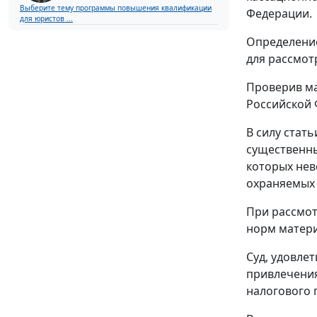
Выберите тему программы повышения квалификации
Федерации.
для юристов ...
Определени
для рассмот
Проверив ма
Российской
В силу
стать
существенны
которых нев
охраняемых 
При рассмот
норм матери
Суд, удовле
привлечения
налогового 