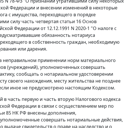
005 N 78-ФЗ "О признании утратившими силу некоторых
ской Федерации и внесении изменений в некоторые
ога с имущества, переходящего в порядке
шими силу
часть четвертая статьи 16
Основ
ской Федерации от 12.12.1991 N 2020-1 "О налоге с
редусматривавшие обязанность нотариуса
переходящего в собственность граждан, необходимую
дования или дарения.
 на неправильном применении норм материального
ов (учреждений), уполномоченных совершать
актику, сообщать о нотариальном удостоверении
сту своего нахождения, месту жительства не позднее
 если иное не предусмотрено настоящим Кодексом.
й в часть первую и часть вторую Налогового кодекса
ской Федерации в связи с осуществлением мер по
ьи 85
НК РФ внесены дополнения,
), уполномоченные совершать нотариальные действия,
 выдаче свидетельств о праве на наследство и о