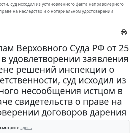
сти, суд исходил из установленного факта неправомерного
праве на наследство и о нотариальном удостоверении
ам Верховного Суда РФ от 25
я в удовлетворении заявления
ене решений инспекции о
тственности, суд исходил из
ного несообщения истцом в
че свидетельств о праве на
товерении договоров дарения
 смотрите
здесь