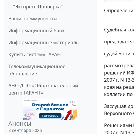
"Экспресс Проверка"
Определение
Ваши преимущества
Судебная ко
Информационный банк
председател
Информационные материалы
судей Борис
Купить систему ГАРАНТ
рассмотрела
Телекоммуникационное
решений ИФН
обновление
2007 г. N 1
АНО ДПО «Образовательный
края на реш
центр ГАРАНТ»
коллегии по
Заслушав до
Верховного 
Анонсы
Решениями И
8 сентября 2026
2007 г. N 1