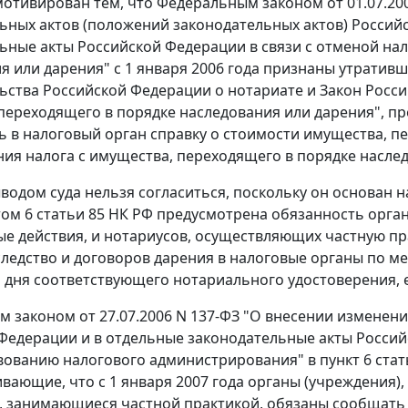
мотивирован тем, что
Федеральным законом
от 01.07.2
ьных актов (положений законодательных актов) Россий
ьные акты Российской Федерации в связи с отменой нал
я или дарения" с 1 января 2006 года признаны утратив
ьства Российской Федерации о нотариате и
Закон
Россий
переходящего в порядке наследования или дарения", п
ь в налоговый орган справку о стоимости имущества, 
ния налога с имущества, переходящего в порядке насле
водом суда нельзя согласиться, поскольку он основан
ом 6 статьи 85
НК РФ предусмотрена обязанность орган
е действия, и нотариусов, осуществляющих частную пр
следство и договоров дарения в налоговые органы по ме
о дня соответствующего нотариального удостоверения,
м законом
от 27.07.2006 N 137-ФЗ "О внесении изменени
Федерации и в отдельные законодательные акты Россий
вованию налогового администрирования" в
пункт 6 стат
вающие, что с 1 января 2007 года органы (учреждения
, занимающиеся частной практикой, обязаны сообщать о