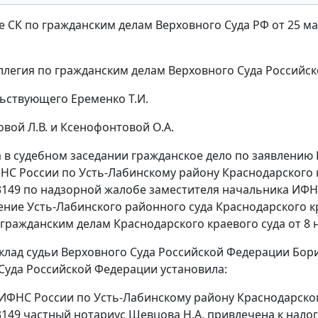
 СК по гражданским делам Верховного Суда РФ от 25 март
ллегия по гражданским делам Верховного Суда Российск
ьствующего Еременко Т.И.
овой Л.В. и Ксенофонтовой О.А.
 в судебном заседании гражданское дело по заявлению
С России по Усть-Лабинскому району Краснодарского края
3-3149 по надзорной жалобе заместителя начальника ИФ
ение Усть-Лабинского районного суда Краснодарского кр
 гражданским делам Краснодарского краевого суда от 8 н
клад судьи Верховного Суда Российской Федерации Бори
Суда Российской Федерации установила:
ФНС России по Усть-Лабинскому району Краснодарского кр
3-3149 частный нотариус Шевцова Н.А. привлечена к нало