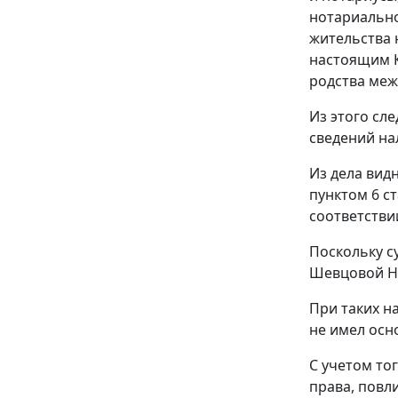
нотариально
жительства 
настоящим К
родства меж
Из этого сл
сведений на
Из дела вид
пунктом 6 ст
соответстви
Поскольку с
Шевцовой Н.
При таких н
не имел осн
С учетом то
права, повл