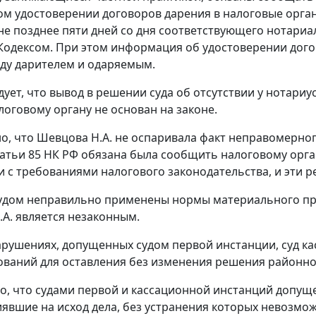
м удостоверении договоров дарения в налоговые орган
не позднее пяти дней со дня соответствующего нотариа
одексом. При этом информация об удостоверении дого
ду дарителем и одаряемым.
едует, что вывод в решении суда об отсутствии у нотар
логовому органу не основан на законе.
но, что Шевцова Н.А. не оспаривала факт неправомерног
атьи 85
НК РФ обязана была сообщить налоговому орга
и с требованиями налогового законодательства, и эти 
удом неправильно применены нормы материального пра
А. является незаконным.
арушениях, допущенных судом первой инстанции, суд к
ований для оставления без изменения решения районног
го, что судами первой и кассационной инстанций доп
иявшие на исход дела, без устранения которых невозмо