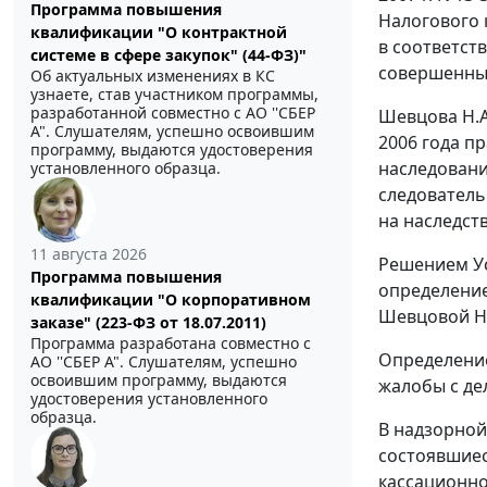
Программа повышения
Налогового 
квалификации "О контрактной
в соответст
системе в сфере закупок" (44-ФЗ)"
совершенные
Об актуальных изменениях в КС
узнаете, став участником программы,
разработанной совместно с АО ''СБЕР
Шевцова Н.А
А". Слушателям, успешно освоившим
2006 года п
программу, выдаются удостоверения
наследовани
установленного образца.
следователь
на наследст
11 августа 2026
Решением Ус
Программа повышения
определение
квалификации "О корпоративном
Шевцовой Н.
заказе" (223-ФЗ от 18.07.2011)
Программа разработана совместно с
Определение
АО ''СБЕР А". Слушателям, успешно
освоившим программу, выдаются
жалобы с де
удостоверения установленного
образца.
В надзорной
состоявшиес
кассационно