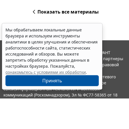
Показать все материалы
Мы обрабатываем локальные данные
браузера и используем инструменты
аналитики в целях улучшения и обеспечения
работоспособности сайта, статистических
© ООО "НПП "ГАРАНТ-СЕРВИС", 2026. Система ГАРАНТ
исследований и обзоров. Вы можете
выпускается с 1990 года. Компания "Гарант" и ее партнеры
запретить обработку указанных данных в
являются участниками Российской ассоциации правовой
настройках браузера. Пожалуйста,
информации ГАРАНТ.
ознакомьтесь с условиями их обработки
.
Портал ГАРАНТ.РУ зарегистрирован в качестве сетевого
Принять
издания Федеральной службой по надзору в сфере
связи,информационных технологий и массовых
коммуникаций (Роскомнадзором), Эл № ФС77-58365 от 18
июня 2014 года.
16+
Контакты
8-800-200-88-88