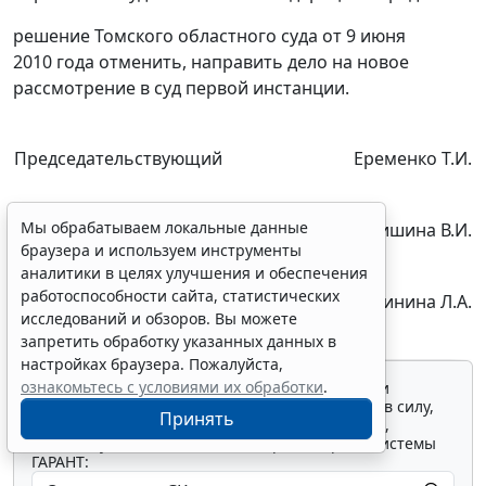
решение Томского областного суда от 9 июня
2010 года отменить, направить дело на новое
рассмотрение в суд первой инстанции.
Председательствующий
Еременко Т.И.
Мы обрабатываем локальные данные
Судьи
Анишина В.И.
браузера и используем инструменты
аналитики в целях улучшения и обеспечения
работоспособности сайта, статистических
Калинина Л.А.
исследований и обзоров. Вы можете
запретить обработку указанных данных в
настройках браузера. Пожалуйста,
ознакомьтесь с условиями их обработки
.
Для просмотра актуального текста документа и
получения полной информации о вступлении в силу,
Принять
изменениях и порядке применения документа,
воспользуйтесь поиском в Интернет-версии системы
ГАРАНТ: