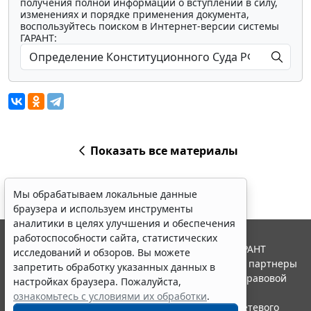
получения полной информации о вступлении в силу,
изменениях и порядке применения документа,
воспользуйтесь поиском в Интернет-версии системы
ГАРАНТ:
Показать все материалы
Мы обрабатываем локальные данные
браузера и используем инструменты
аналитики в целях улучшения и обеспечения
работоспособности сайта, статистических
© ООО "НПП "ГАРАНТ-СЕРВИС", 2026. Система ГАРАНТ
исследований и обзоров. Вы можете
выпускается с 1990 года. Компания "Гарант" и ее партнеры
запретить обработку указанных данных в
являются участниками Российской ассоциации правовой
настройках браузера. Пожалуйста,
информации ГАРАНТ.
ознакомьтесь с условиями их обработки
.
Портал ГАРАНТ.РУ зарегистрирован в качестве сетевого