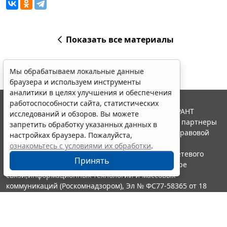
Показать все материалы
Мы обрабатываем локальные данные
браузера и используем инструменты
аналитики в целях улучшения и обеспечения
работоспособности сайта, статистических
© ООО "НПП "ГАРАНТ-СЕРВИС", 2026. Система ГАРАНТ
исследований и обзоров. Вы можете
выпускается с 1990 года. Компания "Гарант" и ее партнеры
запретить обработку указанных данных в
являются участниками Российской ассоциации правовой
настройках браузера. Пожалуйста,
информации ГАРАНТ.
ознакомьтесь с условиями их обработки
.
Портал ГАРАНТ.РУ зарегистрирован в качестве сетевого
Принять
издания Федеральной службой по надзору в сфере
связи,информационных технологий и массовых
коммуникаций (Роскомнадзором), Эл № ФС77-58365 от 18
июня 2014 года.
16+