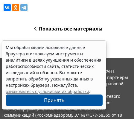
Показать все материалы
Мы обрабатываем локальные данные
браузера и используем инструменты
аналитики в целях улучшения и обеспечения
работоспособности сайта, статистических
© ООО "НПП "ГАРАНТ-СЕРВИС", 2026. Система ГАРАНТ
исследований и обзоров. Вы можете
выпускается с 1990 года. Компания "Гарант" и ее партнеры
запретить обработку указанных данных в
являются участниками Российской ассоциации правовой
настройках браузера. Пожалуйста,
информации ГАРАНТ.
ознакомьтесь с условиями их обработки
.
Портал ГАРАНТ.РУ зарегистрирован в качестве сетевого
Принять
издания Федеральной службой по надзору в сфере
связи,информационных технологий и массовых
коммуникаций (Роскомнадзором), Эл № ФС77-58365 от 18
июня 2014 года.
16+