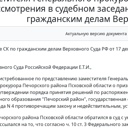
ссмотрения в судебном заседа
гражданским делам Вер
Актуальную версию документа
 СК по гражданским делам Верховного Суда РФ от 17 дек
вного Суда Российской Федерации Е.Т.И.,
истребованное по представлению заместителя Генерал
рокурора Печорского района Псковской области о при
утверждении порядка принятия решений по распоряже
ого образования "Печорский район", государственная с
ода N 4 противоречащим закону и недействительным, ус
чорского района Псковской области обратился в суд с 
ссылался на то, что согласно
ч. 10 ст. 3
Федерального зако