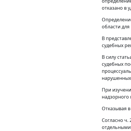
определение
отказано в 
Определение
области для
В представл
судебных ре
В силу
стать
судебных по
процессуаль
нарушенных 
При изучени
надзорного 
Отказывая в
Согласно
ч. 
отдельными 