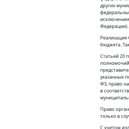
других муни
федеральным
исключением
Федерации).
Реализация 
бюджета. Та
Статьей 20 п.
полномочий,
представите
указанных п
ФЗ, право н
в соответст
муниципальн
Право орган
только в сл
С учетом из