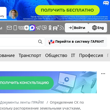
м
Войти
Eng
Перейти в систему ГАРАНТ
ование
Транспорт
Общество
IT
Профессия
П
Документы ленты ПРАЙМ
Определение СК по
Поскольку распоряжение земельными участками,