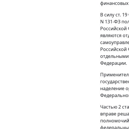
финансовых 
В силу
ст. 19
N 131-ФЗ по
Российской 
являются от
самоуправл
Российской 
отдельными 
Федерации.
Применитель
государстве
наделение 
Федеральног
Частью 2 ста
вправе реша
полномочий 
федеральным