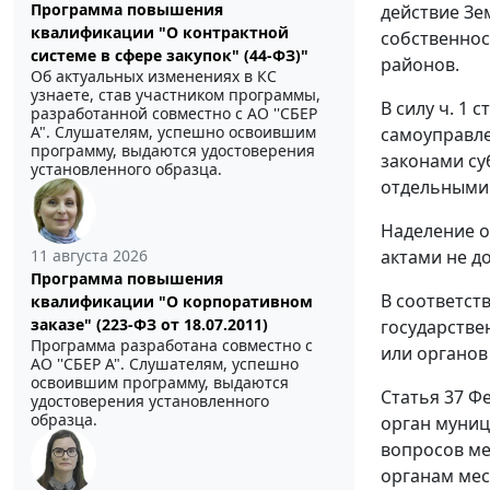
Программа повышения
действие Зе
квалификации "О контрактной
собственнос
системе в сфере закупок" (44-ФЗ)"
районов.
Об актуальных изменениях в КС
узнаете, став участником программы,
В силу
ч. 1 ст
разработанной совместно с АО ''СБЕР
А". Слушателям, успешно освоившим
самоуправле
программу, выдаются удостоверения
законами су
установленного образца.
отдельными 
Наделение 
актами не до
11 августа 2026
Программа повышения
В соответст
квалификации "О корпоративном
заказе" (223-ФЗ от 18.07.2011)
государстве
Программа разработана совместно с
или органов
АО ''СБЕР А". Слушателям, успешно
освоившим программу, выдаются
Статья 37
Фе
удостоверения установленного
образца.
орган муни
вопросов ме
органам мес