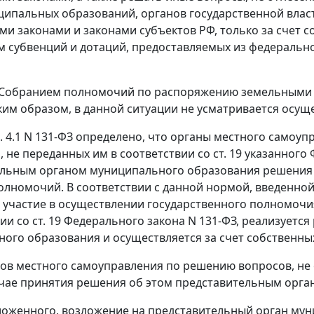
ципальных образований, органов государственной влас
и законами и законами субъектов РФ, только за счет с
 субвенций и дотаций, предоставляемых из федеральн
Собранием полномочий по распоряжению земельными уч
ким образом, в данной ситуации не усматривается осу
 4.1
N 131-ФЗ определено, что органы местного самоуп
 не переданных им в соответствии со
ст. 19
указанного 
льным органом муниципального образования решения о
олномочий. В соответствии с данной нормой, введенно
а участие в осуществлении государственного полномоч
вии со ст. 19 Федерального закона N 131-ФЗ, реализует
ого образования и осуществляется за счет собственны
ов местного самоуправления по решению вопросов, не 
учае принятия решения об этом представительным орга
ложенного, возложение на представительный орган му