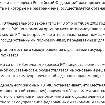
мельного кодекса Российской Федерации" распоряжени
ть на которые не разграничена, осуществляется орга
. 19
Федерального закона N 131-ФЗ от 6 октября 2003 г
ния в РФ" полномочия органов местного самоуправлен
бъектов РФ по вопросам, не отнесенным названным зак
государственными полномочиями, передаваемыми для 
органов местного самоуправления отдельными госуда
пускается.
вии со
ст. 29
Земельного кодекса РФ предоставление земе
нной собственности, осуществляется на основании реш
 местного самоуправления, обладающих правом предос
дерального закона N 131-ФЗ устанавливает, что местн
ципального образования) наделяется Уставом муницип
стного значения и полномочиями для осуществления о
тного самоуправления федеральными законами и закон