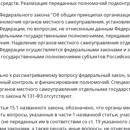
средств. Реализация переданных полномочий подконтро
Федерального закона "Об общих принципах организаци
лномочия органов местного самоуправления, установл
Федерации, по вопросам, не отнесенным данным Федер
дельными государственными полномочиями, передавае
ения. Наделение органов местного самоуправления от
Федерации осуществляется федеральными законами и з
государственными полномочиями субъектов Российской
но к рассматриваемому вопросу федеральный закон, за
нный контроль и финансирование полномочий. Специа
органов местного самоуправления отдельными государ
о закона N 131-ФЗ отсутствуют.
тьи 15.1
названного закона, обозначено, что органы м
ть вопросы, указанные в
части 1
названной статьи, уча
(не переданных им в соответствии со
ст. 19
указанного з
и законами, а также решать иные вопросы, не отнесен