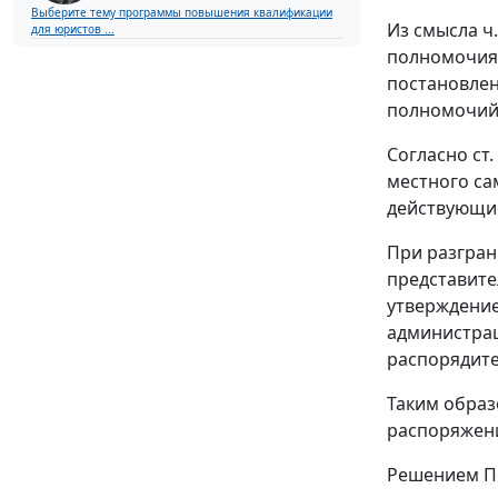
Выберите тему программы повышения квалификации
Из смысла
ч.
для юристов ...
полномочия 
постановлен
полномочий,
Согласно
ст.
местного са
действующие
При разгран
представите
утверждение
администрац
распорядите
Таким образ
распоряжени
Решением Пе