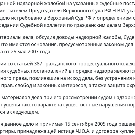
оданной надзорной жалобой на указанные судебные пост
аместителем Председателя Верховного Суда РФ Н.В.И. у
дело истребовано в Верховный Суд РФ и определением о
седании Судебной коллегии по гражданским делам Верхо
териалы дела, обсудив доводы надзорной жалобы, Суде
 что имеются основания, предусмотренные законом дл
а от 25 мая 2007 года.
вии со
статьей 387
Гражданского процессуального кодек
ия судебных постановлений в порядке надзора являют
ного права, повлиявшие на исход дела, без устранени
прав, свобод и законных интересов, а также защита о
з материалов дела при его рассмотрении судом надзор
опущены такого характера существенные нарушения но
ся в следующем.
я данное дело и принимая 15 сентября 2005 года реше
ртиры, принадлежащей истице Ч.Ю.А. и договора купли