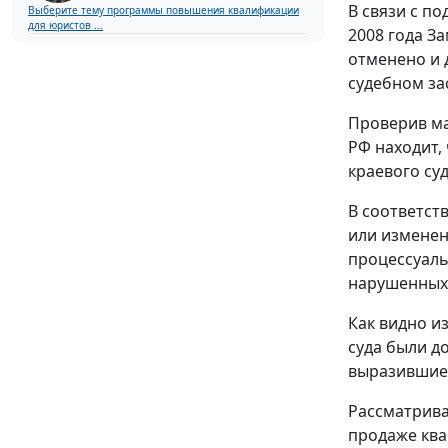
В связи с п
Выберите тему программы повышения квалификации
для юристов ...
2008 года З
отменено и 
судебном за
Проверив ма
РФ находит,
краевого суд
В соответст
или изменен
процессуаль
нарушенных 
Как видно и
суда были д
выразившие
Рассматрива
продаже ква