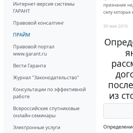
Интернет-версия системы
признание нед
ГАРАНТ
силу которых 
Правовой консалтинг
30 мая 2016
ПРАЙМ
Опред
Правовой портал
я
www.garant.ru
расс
Вести Гаранта
дог
Журнал "Законодательство"
после
Консультации по эффективной
из ст
работе
Всероссийские спутниковые
онлайн-семинары
Определение
Электронные услуги