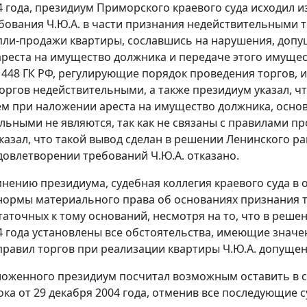
4 года, президиум Приморского краевого суда исходил и
бования Ч.Ю.А. в части признания недействительными т
пли-продажи квартиры, сославшись на нарушения, доп
реста на имущество должника и передаче этого имуще
и
448
ГК РФ, регулирующие порядок проведения торгов, 
оргов недействительными, а также президиум указал, 
м при наложении ареста на имущество должника, основ
льными не являются, так как не связаны с правилами пр
азал, что такой вывод сделан в решении Ленинского рай
довлетворении требований Ч.Ю.А. отказано.
мнению президиума, судебная коллегия краевого суда в 
нормы материального права об основаниях признания 
таточных к тому оснований, несмотря на то, что в реше
4 года установлены все обстоятельства, имеющие значен
равил торгов при реализации квартиры Ч.Ю.А. допущен
ложенного президиум посчитал возможным оставить в 
тока от 29 декабря 2004 года, отменив все последующие 