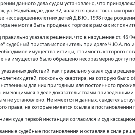
рении данного дела судом установлено, что принадлежащ
ток, ул. Надибаидзе, дом 32, является единственным п
ее несовершеннолетних детей Д.В.Ю., 1998 года рождения
тира не могла быть продана с торгов в рамках исполнит
д правильно указал в решении, что в нарушение
ст. 46
Фе
е" судебный пристав-исполнитель при долге Ч.Ю.А. по и
обходимое имущество истицы, стоимость которого согл
ние на имущество было обращено несоразмерно долгу по
е указанных действий, как правильно указал суд в реше
олетних детей, поскольку квартира, на которую было 
инственным для них пригодным для постоянного прожи
 имеющимися в деле доказательствами приведенными в
м не установлено. Не имеется и данных, свидетельств
го права, на которые имеется ссылка в постановлении п
нием суда первой инстанции согласился и суд кассацио
занные судебные постановления и оставляя в силе решен