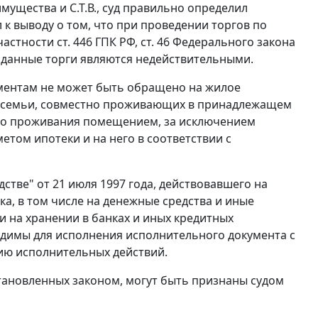
ущества и С.Т.В., суд правильно определил
к выводу о том, что при проведении торгов по
 частности
ст. 446
ГПК РФ,
ст. 46
Федерального закона
у данные торги являются недействительными.
ментам не может быть обращено на жилое
го семьи, совместно проживающих в принадлежащем
го проживания помещением, за исключением
етом ипотеки и на него в соответствии с
тве" от 21 июля 1997 года, действовавшего на
а, в том числе на денежные средства и иные
ли на хранении в банках и иных кредитных
одимы для исполнения исполнительного документа с
ию исполнительных действий.
тановленных законом, могут быть признаны судом