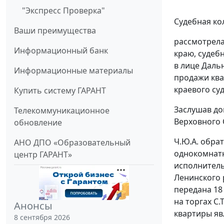
"Экспресс Проверка"
Судебная ко
Ваши преимущества
рассмотрела
Информационный банк
краю, судеб
в лице Даль
Информационные материалы
продажи ква
краевого суд
Купить систему ГАРАНТ
Заслушав до
Телекоммуникационное
Верховного 
обновление
Ч.Ю.А. обра
АНО ДПО «Образовательный
однокомнатна
центр ГАРАНТ»
исполнитель
Ленинского 
передана 18
на торгах С
Анонсы
квартиры яв
8 сентября 2026