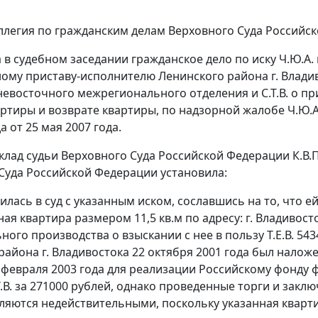
ллегия по гражданским делам Верховного Суда Российс
 в судебном заседании гражданское дело по иску Ч.Ю.А
ному приставу-исполнителю Ленинского района г. Влад
невосточного межрегионального отделения и С.Т.В. о п
ртиры и возврате квартиры, по надзорной жалобе Ч.Ю.
а от 25 мая 2007 года.
клад судьи Верховного Суда Российской Федерации К.В.П
Суда Российской Федерации установила:
тилась в суд с указанным иском, сославшись на то, что 
я квартира размером 11,5 кв.м по адресу: г. Владивосток
ного производства о взыскании с нее в пользу Т.Е.В. 5
района г. Владивостока 22 октября 2001 года был налож
 февраля 2003 года для реализации Российскому фонду 
.Т.В. за 271000 рублей, однако проведенные торги и зак
ляются недействительными, поскольку указанная кварт