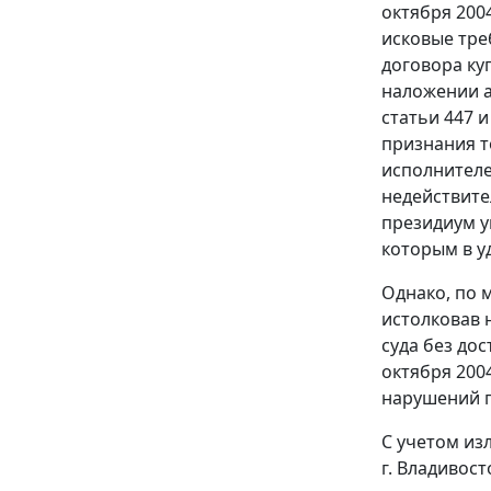
октября 200
исковые тре
договора ку
наложении а
статьи 447
признания т
исполнителе
недействите
президиум ук
которым в у
Однако, по 
истолковав 
суда без дос
октября 200
нарушений п
С учетом из
г. Владивос