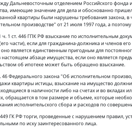
ежду Дальневосточным отделением Российского фонда им
тва, имеющие значение для дела и обоснованно пришел 
занной квартиры были нарушены требования закона, в
тельном производстве" от 21 июля 1997 года, а поэтом
1 ч. 1 ст. 446
ГПК РФ взыскание по исполнительным доку
его части), если для гражданина-должника и членов е
оно является единственным пригодным для постоянно
в настоящем абзаце имущества, если оно является предм
льством
об ипотеке может быть обращено взыскание.
. 46
Федерального закона "Об исполнительном производс
ажи квартиры истицы, взыскание на имущество должник
аходящиеся в наличности либо на счетах и во вкладах и
х, обращается в том размере и объеме, которые необх
кания исполнительского сбора и расходов по совершен
 449
ГК РФ торги, проведенные с нарушением правил, ус
льными по иску заинтересованного лица.