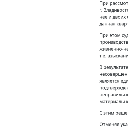
При рассмот
г. Владивос
нее и двоих 
данная квар
При этом су
производств
жизненно-не
т.е. взыска
В результат
несовершенн
является ед
подтвержден
неправильны
материально
С этим реше
Отменяя ука