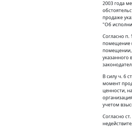
2003 года м
обстоятельс
продаже ука
"Об исполни
Согласно
п. 
помещение (
помещении, 
указанного 
законодате
В силу
ч. 6 ст
момент прод
ценности, н
организация
учетом взыс
Согласно
ст.
недействите