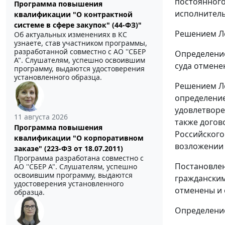
постоянного
Программа повышения
исполнитель
квалификации "О контрактной
системе в сфере закупок" (44-ФЗ)"
Решением Ле
Об актуальных изменениях в КС
узнаете, став участником программы,
разработанной совместно с АО ''СБЕР
Определение
А". Слушателям, успешно освоившим
суда отмене
программу, выдаются удостоверения
установленного образца.
Решением Ле
определение
удовлетворен
11 августа 2026
также догов
Программа повышения
Российского
квалификации "О корпоративном
возложении 
заказе" (223-ФЗ от 18.07.2011)
Программа разработана совместно с
Постановлен
АО ''СБЕР А". Слушателям, успешно
освоившим программу, выдаются
гражданским
удостоверения установленного
отменены и 
образца.
Определение