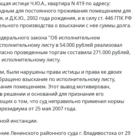
ая истице Ч.Ю.А., квартира N 419 по адресу:
ригодным для постоянного проживания помещением для
, и Д.К.Ю., 2002 года рождения, и в силу
ст. 446
ГПК РФ
ельного производства о взыскании с нее суммы долга.
дерального закона "Об исполнительном
сполнительному листу в 54.000 рублей реализовал
асно проведенным торгам составила 271.000 рублей,
 исполнительному листу.
нии, были нарушены права истицы и права ее двоих
обращено взыскание по исполнительному листу,
вания помещением. Этот вывод мотивирован,
 решении и оснований для признания его
ующих о том, что суд неправильно применил нормы
резидиума от 25 мая 2007 года.
нной инстанции.
ие Ленинского районного суда г. Владивостока от 29