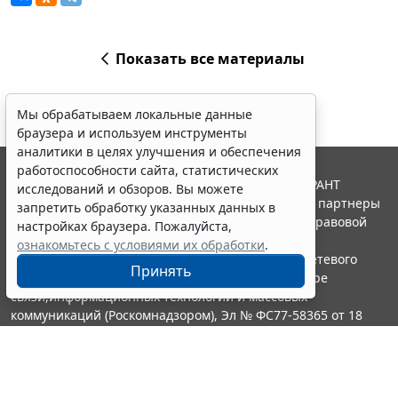
Показать все материалы
Мы обрабатываем локальные данные
браузера и используем инструменты
аналитики в целях улучшения и обеспечения
работоспособности сайта, статистических
© ООО "НПП "ГАРАНТ-СЕРВИС", 2026. Система ГАРАНТ
исследований и обзоров. Вы можете
выпускается с 1990 года. Компания "Гарант" и ее партнеры
запретить обработку указанных данных в
являются участниками Российской ассоциации правовой
настройках браузера. Пожалуйста,
информации ГАРАНТ.
ознакомьтесь с условиями их обработки
.
Портал ГАРАНТ.РУ зарегистрирован в качестве сетевого
Принять
издания Федеральной службой по надзору в сфере
связи,информационных технологий и массовых
коммуникаций (Роскомнадзором), Эл № ФС77-58365 от 18
июня 2014 года.
16+
Контакты
8-800-200-88-88