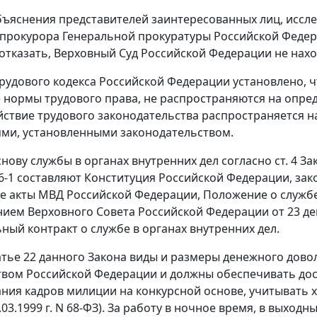
ъяснения представителей заинтересованных лиц, иссл
прокурора Генеральной прокуратуры Российской Федера
отказать, Верховный Суд Российской Федерации не нахо
рудового кодекса Российской Федерации установлено, ч
нормы трудового права, не распространяются на опред
йствие трудового законодательства распространяется н
ми, установленными законодательством.
нову службы в органах внутренних дел согласно
ст. 4
Зак
26-1 составляют
Конституция
Российской Федерации, зак
е акты МВД Российской Федерации,
Положение
о службе
нием
Верховного Совета Российской Федерации от 23 дека
ный контракт о службе в органах внутренних дел.
атье 22
данного Закона виды и размеры денежного дово
вом Российской Федерации и должны обеспечивать до
ния кадров милиции на конкурсной основе, учитывать ха
.03.1999 г. N 68-ФЗ). За работу в ночное время, в выходн