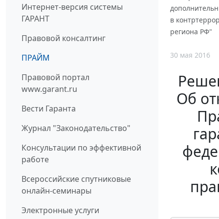
Интернет-версия системы
дополнительн
ГАРАНТ
в контртерро
региона РФ"
Правовой консалтинг
30 мая 2016
ПРАЙМ
Решен
Правовой портал
www.garant.ru
Об от
Вести Гаранта
Пр
Журнал "Законодательство"
гар
феде
Консультации по эффективной
работе
к
Всероссийские спутниковые
пра
онлайн-семинары
Электронные услуги