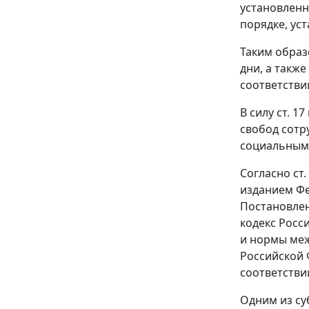
установленн
порядке, ус
Таким образ
дни, а такж
соответстви
В силу
ст. 17
свобод сотр
социальным
Согласно
ст.
изданием
Фе
Постановлен
кодекс
Росси
и нормы меж
Российской 
соответстви
Одним из су