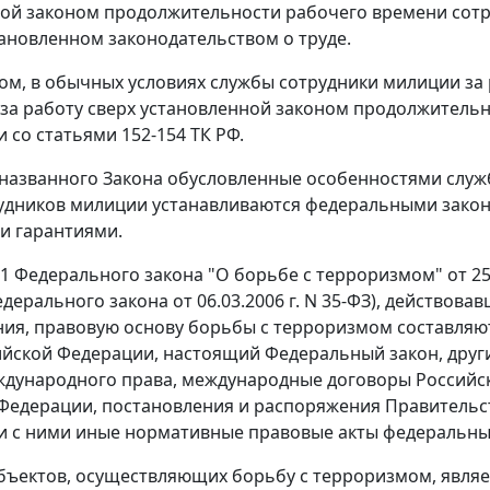
ой законом продолжительности рабочего времени сотр
тановленном законодательством о труде.
ом, в обычных условиях службы сотрудники милиции за 
е за работу сверх установленной законом продолжител
и со
статьями 152-154
ТК РФ.
названного Закона обусловленные особенностями служ
удников милиции устанавливаются федеральными зако
и гарантиями.
 1
Федерального закона "О борьбе с терроризмом" от 25 и
дерального закона
от 06.03.2006 г. N 35-ФЗ), действо
ия, правовую основу борьбы с терроризмом составля
йской Федерации, настоящий Федеральный закон, дру
дународного права, международные договоры Российск
Федерации, постановления и распоряжения Правительс
и с ними иные нормативные правовые акты федеральных
бъектов, осуществляющих борьбу с терроризмом, являе