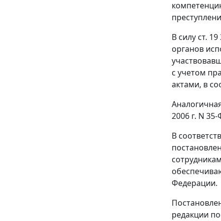
компетенцию
преступлени
В силу
ст. 19
органов исп
участвовавш
с учетом пр
актами, в с
Аналогичная
2006 г. N 3
В соответст
постановле
сотрудникам
обеспечиваю
Федерации.
Постановле
редакции пос