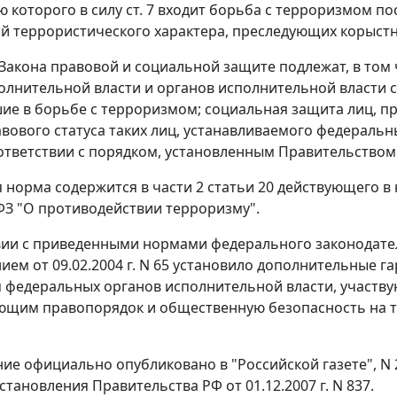
 которого в силу
ст. 7
входит борьба с терроризмом по
й террористического характера, преследующих корыстн
Закона правовой и социальной защите подлежат, в том
олнительной власти и органов исполнительной власти 
ие в борьбе с терроризмом; социальная защита лиц, п
авового статуса таких лиц, устанавливаемого федера
оответствии с порядком, установленным Правительство
 норма содержится в
части 2 статьи 20
действующего в 
5-ФЗ "О противодействии терроризму".
вии с приведенными нормами федерального законодате
нием
от 09.02.2004 г. N 65 установило дополнительные 
 федеральных органов исполнительной власти, участв
щим правопорядок и общественную безопасность на т
ние официально
опубликовано
в "Российской газете", N 
тановления Правительства РФ от 01.12.2007 г. N 837.