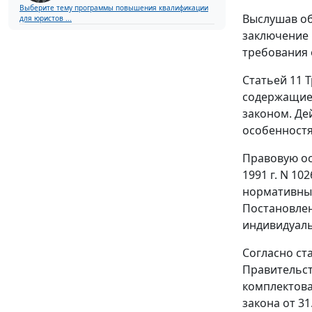
Выберите тему программы повышения квалификации
Выслушав об
для юристов ...
заключение 
требования 
Статьей 11
Т
содержащие 
законом. Де
особенностя
Правовую ос
1991 г. N 10
нормативны
Постановле
индивидуаль
Согласно
ст
Правительст
комплектова
закона
от 31