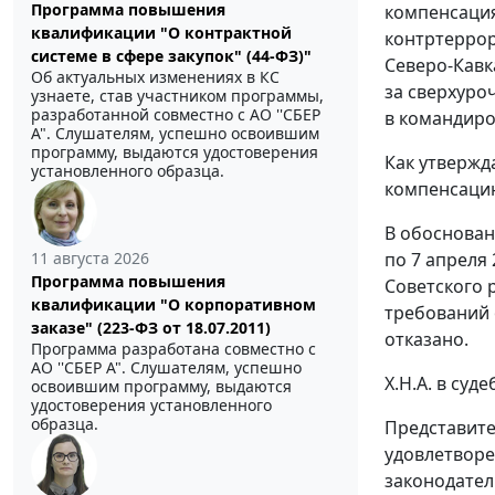
Программа повышения
компенсация
квалификации "О контрактной
контртеррор
системе в сфере закупок" (44-ФЗ)"
Северо-Кавк
Об актуальных изменениях в КС
за сверхуро
узнаете, став участником программы,
разработанной совместно с АО ''СБЕР
в командиро
А". Слушателям, успешно освоившим
программу, выдаются удостоверения
Как утвержд
установленного образца.
компенсаци
В обоснован
по 7 апреля
11 августа 2026
Программа повышения
Советского 
квалификации "О корпоративном
требований 
заказе" (223-ФЗ от 18.07.2011)
отказано.
Программа разработана совместно с
АО ''СБЕР А". Слушателям, успешно
Х.Н.А. в суд
освоившим программу, выдаются
удостоверения установленного
образца.
Представите
удовлетворе
законодател