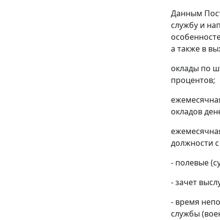
Данным Пост
службу и на
особенносте
а также в в
оклады по ш
процентов;
ежемесячная
окладов ден
ежемесячная
должности с
- полевые (
- зачет высл
- время неп
службы (вое