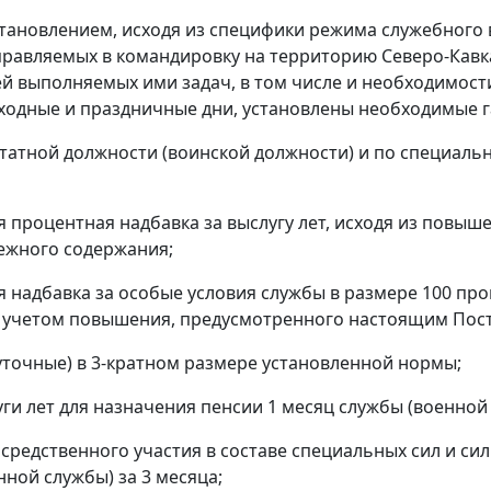
ановлением, исходя из специфики режима служебного
правляемых в командировку на территорию Северо-Кавк
й выполняемых ими задач, в том числе и необходимост
ыходные и праздничные дни, установлены необходимые 
татной должности (воинской должности) и по специаль
 процентная надбавка за выслугу лет, исходя из повы
ежного содержания;
 надбавка за особые условия службы в размере 100 про
 учетом повышения, предусмотренного настоящим Пос
суточные) в 3-кратном размере установленной нормы;
уги лет для назначения пенсии 1 месяц службы (военной 
осредственного участия в составе специальных сил и си
нной службы) за 3 месяца;