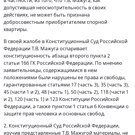
в частности, из того, что Т.В. Мажуга, как
допустившая неосмотрительность в своих
действиях, не может быть признана
добросовестным приобретателем спорной
квартиры.
В своей жалобе в Конституционный Суд Российской
Федерации Т.В. Мажуга оспаривает
конституционность
абзаца второго пункта 2
статьи 166
ГК Российской Федерации. По мнению
заявительницы, содержащимися в нем
положениями были нарушены ее права и свободы,
гарантированные статьями 17 (
часть 3
), 35 (
часть 3
),
45 (
части 1
и
2
), 48 (
часть 1
), 50 (
часть 2
), 118 (
части 1
и
2
), 120 (
часть 1
) и
123
Конституции Российской
Федерации, а также
пунктом 1 статьи 6
Конвенции о
защите прав человека и основных свобод.
2. Конституционный Суд Российской Федерации,
изучив представленные Т.В. Мажугой материалы, не