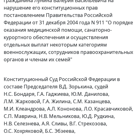
гражданина Лунина Валерия Васильевича на
нарушение его конституционных прав
постановлением Правительства Российской
Федерации от 31 декабря 2004 года N 911 "О порядке
оказания медицинской помощи, санаторно-
курортного обеспечения и осуществления
отдельных выплат некоторым категориям
военнослужащих, сотрудников правоохранительных
органов и членам их семей"
Конституционный Суд Российской Федерации в
составе Председателя В.Д. Зорькина, судей
Н.С. Бондаря, Г.А. Гаджиева, Ю.М. Данилова,
Л.М. Жарковой, Г.А. Жилина, С.М. Казанцева,
М.И. Клеандрова, А.Л. Кононова, Л.О. Красавчиковой,
С.П. Маврина, Н.В. Мельникова, Ю.Д. Рудкина,
Н.В. Селезнева, А.Я. Сливы, В.Г. Стрекозова,
О.С. Хохряковой, Б.С. Эбзеева,