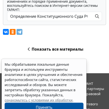
изменениях и порядке применения документа,
воспользуйтесь поиском в Интернет-версии системы
ГАРАНТ:
Показать все материалы
Мы обрабатываем локальные данные
браузера и используем инструменты
аналитики в целях улучшения и обеспечения
работоспособности сайта, статистических
© ООО "НПП "ГАРАНТ-СЕРВИС", 2026. Система ГАРАНТ
исследований и обзоров. Вы можете
выпускается с 1990 года. Компания "Гарант" и ее партнеры
запретить обработку указанных данных в
являются участниками Российской ассоциации правовой
настройках браузера. Пожалуйста,
информации ГАРАНТ.
ознакомьтесь с условиями их обработки
.
Портал ГАРАНТ.РУ зарегистрирован в качестве сетевого
Принять