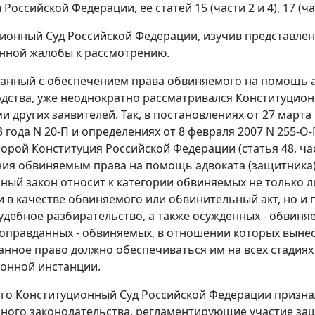
 Российской Федерации, ее статей 15 (
части 2
и
4
), 17 (
ча
ционный Суд Российской Федерации, изучив представле
нной жалобы к рассмотрению.
занный с обеспечением права обвиняемого на помощь а
дства, уже неоднократно рассматривался Конституцион
 других заявителей. Так, в постановлениях
от 27 марта 
 года N 20-П
и определениях
от 8 февраля 2007 N 255-О-
торой Конституция Российской Федерации (
статья 48, ча
ия обвиняемым права на помощь адвоката (защитника), п
ный закон относит к категории обвиняемых не только 
 в качестве обвиняемого или обвинительный акт, но и 
удебное разбирательство, а также осужденных - обвин
 оправданных - обвиняемых, в отношении которых выне
 данное право должно обеспечиваться им на всех стадиях
ионной инстанции.
ого Конституционный Суд Российской Федерации призн
ного законодательства
, регламентирующие участие защ