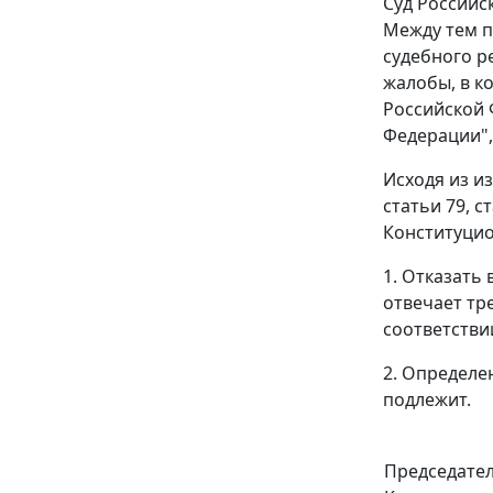
Суд Российс
Между тем п
судебного р
жалобы, в к
Российской
Федерации",
Исходя из и
статьи 79
,
с
Конституцио
1. Отказать
отвечает т
соответстви
2. Определе
подлежит.
Председате