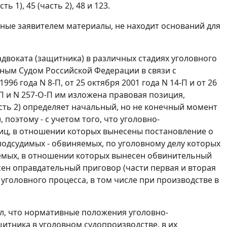
сть 1
), 45 (
часть 2
),
48
и
123
.
нные заявителем материалы, не находит оснований для
двоката (защитника) в различных стадиях уголовного
ным Судом Российской Федерации в связи с
1996 года N 8-П
,
от 25 октября 2001 года N 14-П
и
от 26
П
и
N 257-О-П им
изложена правовая позиция,
сть 2
) определяет начальный, но не конечный момент
оэтому - с учетом того, что уголовно-
лиц, в отношении которых вынесены постановление о
подсудимых - обвиняемых, по уголовному делу которых
яемых, в отношении которых вынесен обвинительный
сен оправдательный приговор (
части первая
и
вторая
 уголовного процесса, в том числе при производстве в
ал, что нормативные положения
уголовно-
итника в уголовном судопроизводстве, в их