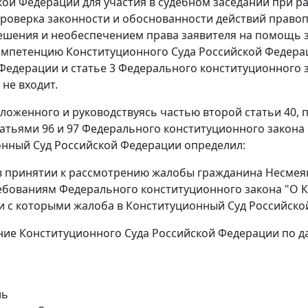
кой Федерации для участия в судебном заседании при р
роверка законности и обоснованности действий право
ешения и необеспечением права заявителя на помощь 
омпетенцию Конституционного Суда Российской Федерац
 Федерации и
статье 3
Федерального конституционного з
 не входит.
зложенного и руководствуясь
частью второй статьи 40
,
п
татьями 96
и
97
Федерального конституционного закона 
нный Суд Российской Федерации определил:
 в принятии к рассмотрению жалобы гражданина Несмея
ребованиям
Федерального конституционного закона
"О К
и с которыми жалоба в Конституционный Суд Российско
ние Конституционного Суда Российской Федерации по 
ль