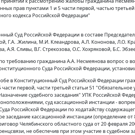
в принятии к рассмотрению жалобы гражданина Несмея
нных прав пунктами 1 и 5 части первой, частью третьей 
ного кодекса Российской Федерации"
нный Суд Российской Федерации в составе Председателя В
й, Г.А. .Жилина, М.И. Клеандрова, А.Л. Кононова, Л.О. К
а, А.Я. Сливы, В.Г. Стрекозова, О.С. Хохряковой, Б.С. Эбзе
по требованию гражданина А.А. Несмеянова вопрос о в
онституционного Суда Российской Федерации, установи
алобе в Конституционный Суд Российской Федерации гра
5 части первой
,
части третьей статьи 51
"Обязательное у
Назначение судебного заседания" УПК Российской Федер
оноположениями, суд кассационной инстанции - вопре
Суда Российской Федерации по ходатайству содержащег
ное заседание кассационной инстанции (определение от 
риговор Челябинского областного суда от 20 февраля 2
енцсвязи, не обеспечив при этом участие в судебном з