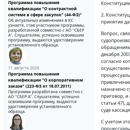
Программа повышения
Конституции
квалификации "О контрактной
2. Конститу
системе в сфере закупок" (44-ФЗ)"
Об актуальных изменениях в КС
принятия да
узнаете, став участником программы,
разработанной совместно с АО ''СБЕР
Вопрос, свя
А". Слушателям, успешно освоившим
судопроизво
программу, выдаются удостоверения
установленного образца.
обращениями
декабря 2003
согласно ко
осуществлен
11 августа 2026
Программа повышения
процессуаль
квалификации "О корпоративном
привлечении
заказе" (223-ФЗ от 18.07.2011)
назначено с
Программа разработана совместно с
приговор, и
АО ''СБЕР А". Слушателям, успешно
освоившим программу, выдаются
статьи 47
),
удостоверения установленного
суде кассац
образца.
С учетом эт
процессуаль