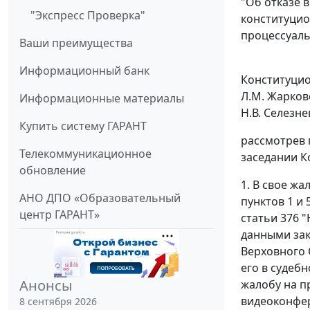
"Об отказе 
"Экспресс Проверка"
конституцио
процессуаль
Ваши преимущества
Информационный банк
Конституцио
Л.М. Жарково
Информационные материалы
Н.В. Селезнев
Купить систему ГАРАНТ
рассмотрев 
Телекоммуникационное
заседании К
обновление
1. В свое ж
АНО ДПО «Образовательный
пунктов 1
и
центр ГАРАНТ»
статьи 376
"
данными зак
Верховного 
его в судеб
Анонсы
жалобу на п
видеоконфер
8 сентября 2026