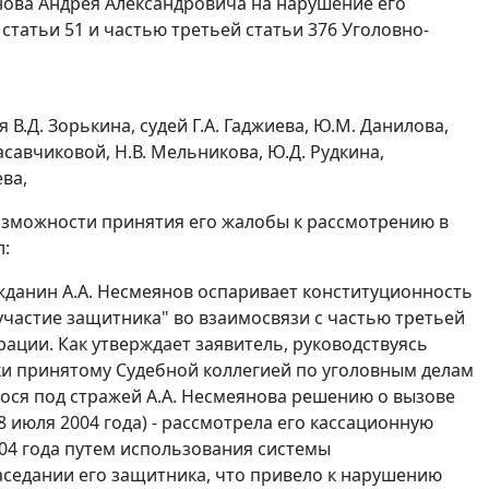
нова Андрея Александровича на нарушение его
статьи 51 и частью третьей статьи 376 Уголовно-
.Д. Зорькина, судей Г.А. Гаджиева, Ю.М. Данилова,
расавчиковой, Н.В. Мельникова, Ю.Д. Рудкина,
ева,
озможности принятия его жалобы к рассмотрению в
л:
жданин А.А. Несмеянов оспаривает конституционность
частие защитника" во взаимосвязи с
частью третьей
ации. Как утверждает заявитель, руководствуясь
ки принятому Судебной коллегией по уголовным делам
ося под стражей А.А. Несмеянова решению о вызове
8 июля 2004 года) - рассмотрела его кассационную
004 года путем использования системы
аседании его защитника, что привело к нарушению