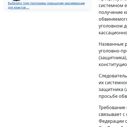
Выберите тему программы повышения квалификации
системном е
для юристов ...
получение к
обвиняемого
уголовном д
кассационно
Названные р
уголовно-пр
(защитника)
конституцио
Следовател
их системно
защитника (
просьбе обв
Требование 
связывает с
Федерации о