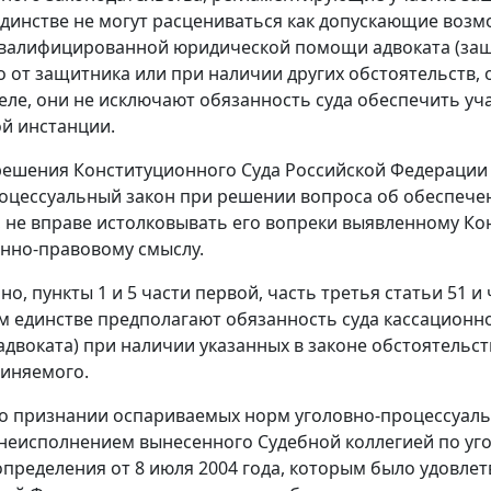
динстве не могут расцениваться как допускающие воз
валифицированной юридической помощи адвоката (защит
 от защитника или при наличии других обстоятельств,
еле, они не исключают обязанность суда обеспечить уч
й инстанции.
ешения Конституционного Суда Российской Федерации со
оцессуальный закон при решении вопроса об обеспече
, не вправе истолковывать его вопреки выявленному 
нно-правовому смыслу.
ьно,
пункты 1
и
5 части первой
,
часть третья статьи 51
и
м единстве предполагают обязанность суда кассационн
адвоката) при наличии указанных в законе обстоятельст
иняемого.
о признании оспариваемых норм уголовно-процессуаль
 неисполнением вынесенного Судебной коллегией по уг
пределения от 8 июля 2004 года, которым было удовлет