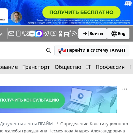
м
Войти
Eng
Перейти в систему ГАРАНТ
ование
Транспорт
Общество
IT
Профессия
П
Документы ленты ПРАЙМ
Определение Конституционного
рению жалобы гражданина Несмеянова Андрея Александровича