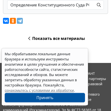
Показать все материалы
Мы обрабатываем локальные данные
браузера и используем инструменты
аналитики в целях улучшения и обеспечения
работоспособности сайта, статистических
© ООО "НПП "ГАРАНТ-СЕРВИС", 2026. Система ГАРАНТ
исследований и обзоров. Вы можете
выпускается с 1990 года. Компания "Гарант" и ее партнеры
запретить обработку указанных данных в
являются участниками Российской ассоциации правовой
настройках браузера. Пожалуйста,
информации ГАРАНТ.
ознакомьтесь с условиями их обработки
.
Портал ГАРАНТ.РУ зарегистрирован в качестве сетевого
Принять
издания Федеральной службой по надзору в сфере
связи,информационных технологий и массовых
коммуникаций (Роскомнадзором), Эл № ФС77-58365 от 18