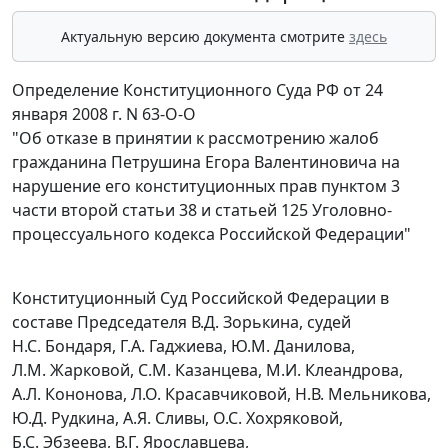
Актуальную версию документа смотрите
здесь
Определение Конституционного Суда РФ от 24
января 2008 г. N 63-О-О
"Об отказе в принятии к рассмотрению жалоб
гражданина Петрушина Егора Валентиновича на
нарушение его конституционных прав пунктом 3
части второй статьи 38 и статьей 125 Уголовно-
процессуального кодекса Российской Федерации"
Конституционный Суд Российской Федерации в
составе Председателя В.Д. Зорькина, судей
Н.С. Бондаря, Г.А. Гаджиева, Ю.М. Данилова,
Л.М. Жарковой, С.М. Казанцева, М.И. Клеандрова,
А.Л. Кононова, Л.О. Красавчиковой, Н.В. Мельникова,
Ю.Д. Рудкина, А.Я. Сливы, О.С. Хохряковой,
Б.С. Эбзеева, В.Г. Ярославцева,