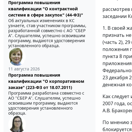
Программа повышения
рассмотрев 
квалификации "О контрактной
системе в сфере закупок" (44-ФЗ)"
заседании К
Об актуальных изменениях в КС
узнаете, став участником программы,
1. В своей 
разработанной совместно с АО ''СБЕР
признать н
А". Слушателям, успешно освоившим
программу, выдаются удостоверения
(
часть 2
), 29 
установленного образца.
положения п
пункта 8 пр
приложения
11 августа 2026
Федеральног
Программа повышения
23 декабря 2
квалификации "О корпоративном
денежная ко
заказе" (223-ФЗ от 18.07.2011)
Программа разработана совместно с
Как следует
АО ''СБЕР А". Слушателям, успешно
2007 года, 
освоившим программу, выдаются
удостоверения установленного
А.В. Бракор
образца.
По мнению з
блокируется