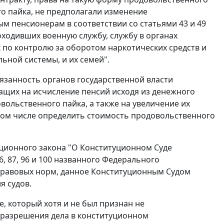
о пайка, не предполагали изменение
ым пенсионерам в соответствии со
статьями 43
и
49
ходивших военную службу, службу в органах
 по контролю за оборотом наркотических средств и
ьной системы, и их семей".
язанность органов государственной власти
ащих на исчисление пенсий исходя из денежного
ольственного пайка, а также на увеличение их
том числе определить стоимость продовольственного
ционного закона "О Конституционном Суде
6
,
87
,
96
и
100
названного Федерального
правовых норм, данное Конституционным Судом
я судов.
, который хотя и не был признан не
 разрешения дела в конституционном