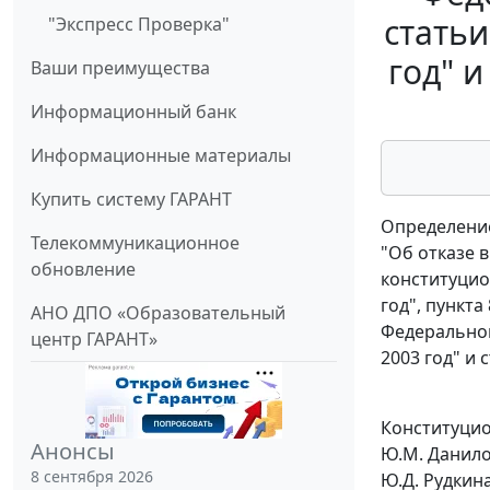
стать
"Экспресс Проверка"
год" 
Ваши преимущества
Информационный банк
Информационные материалы
Купить систему ГАРАНТ
Определение
Телекоммуникационное
"Об отказе 
обновление
конституцио
год", пункт
АНО ДПО «Образовательный
Федеральном
центр ГАРАНТ»
2003 год" и
Конституцион
Анонсы
Ю.М. Данилов
8 сентября 2026
Ю.Д. Рудкина