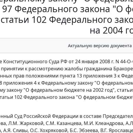
и 97 Федерального закона "О 
и статьи 102 Федерального за
на 2004 г
Актуальную версию документа
 Конституционного Суда РФ от 24 января 2008 г. N 44-О
в принятии к рассмотрению жалобы гражданина Бракор
нных прав положениями пункта 13 приложения 3 к Фед
а 8 приложения 4 к Федеральному закону "О федеральном 
у закону "О федеральном бюджете на 2002 год", стать
 статьи 102 Федерального закона "О федеральном бюджет
ный Суд Российской Федерации в составе Председателя В
а, Л.М. Жарковой, С.М. Казанцева, М.И. Клеандрова, А.Л
, А.Я. Сливы, О.С. Хохряковой, Б.С. Эбзеева, В.Г. Ярославц