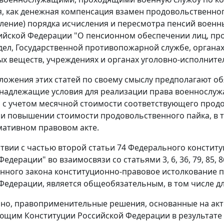
, как денежная компенсация взамен продовольственног
ление) порядка исчисления и пересмотра пенсий военн
ийской Федерации "О пенсионном обеспечении лиц, про
дел, Государственной противопожарной службе, органах
х веществ, учреждениях и органах уголовно-исполнител
ложения этих
статей
по своему смыслу предполагают об
надлежащие условия для реализации права военнослуж
 с учетом месячной стоимости соответствующего продов
и повышении стоимости продовольственного пайка, в 
мативном правовом акте.
ствии с
частью второй статьи 74
Федерального конститу
Федерации" во взаимосвязи со
статьями 3
,
6
,
36
,
79
,
85
,
8
нного закона конституционно-правовое истолкование 
Федерации, является общеобязательным, в том числе дл
но, правоприменительные решения, основанные на акте
ющим Конституции Российской Федерации в результате