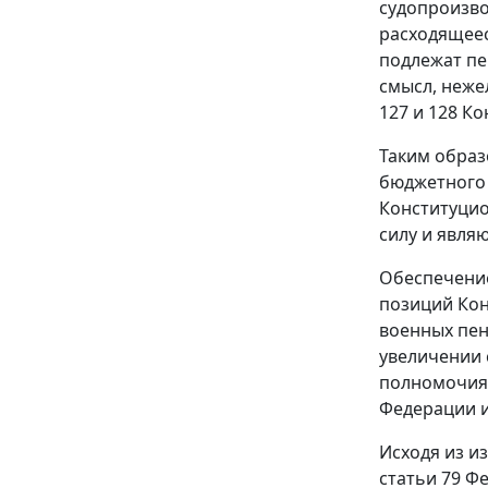
судопроизво
расходящеес
подлежат пе
смысл, неже
127
и
128
Кон
Таким обра
бюджетного 
Конституцио
силу и явл
Обеспечение
позиций Кон
военных пен
увеличении 
полномочия 
Федерации 
Исходя из и
статьи 79
Фе