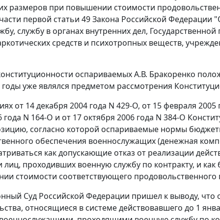
их размеров при повышении стоимости продовольствен
 части первой статьи 49
Закона Российской Федерации "
жбу, службу в органах внутренних дел, Государственной
ркотических средств и психотропных веществ, учрежде
 конституционности оспариваемых А.В. Бракоренко пол
4 годы уже являлся предметом рассмотрения Конституц
ниях
от 14 декабря 2004 года N 429-О
,
от 15 февраля 2005 
 года N 164-О
и
от 17 октября 2006 года N 384-О
Констит
озицию, согласно которой оспариваемые нормы
бюджет
венного обеспечения военнослужащих (денежная компе
атриваться как допускающие отказ от реализации дей
 лиц, проходивших военную службу по контракту, и как
нии стоимости соответствующего продовольственного 
нный Суд Российской Федерации пришел к выводу, чт
ьства, относящиеся в системе действовавшего до 1 янв
военнослужащими, проходящими военную службу по кон