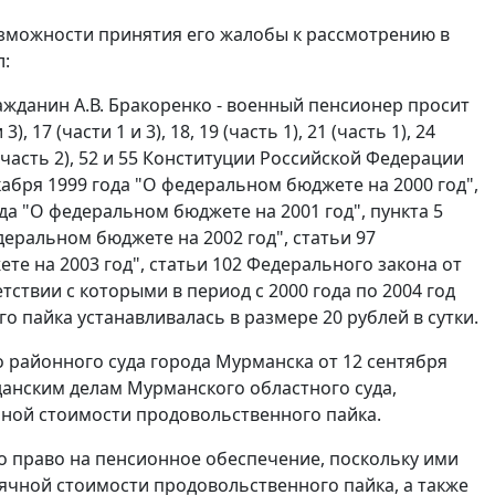
озможности принятия его жалобы к рассмотрению в
л:
ажданин А.В. Бракоренко - военный пенсионер просит
и
3
), 17 (
части 1
и
3
),
18
, 19 (
часть 1
), 21 (
часть 1
), 24
часть 2
),
52
и
55
Конституции Российской Федерации
кабря 1999 года "О федеральном бюджете на 2000 год",
ода "О федеральном бюджете на 2001 год", пункта 5
едеральном бюджете на 2002 год",
статьи 97
те на 2003 год",
статьи 102
Федерального закона от
тствии с которыми в период с 2000 года по 2004 год
пайка устанавливалась в размере 20 рублей в сутки.
 районного суда города Мурманска от 12 сентября
данским делам Мурманского областного суда,
льной стоимости продовольственного пайка.
 право на пенсионное обеспечение, поскольку ими
ячной стоимости продовольственного пайка, а также