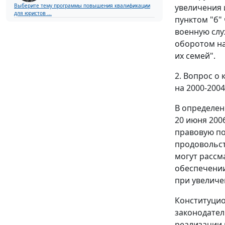
увеличения 
Выберите тему программы повышения квалификации
для юристов ...
пунктом "б"
военную слу
оборотом на
их семей".
2. Вопрос о
на 2000-200
В определе
20 июня 2006
правовую п
продовольст
могут рассм
обеспечении
при увеличе
Конституцио
законодател
реализации 