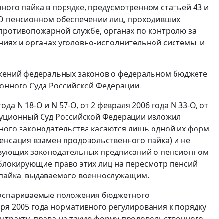
ного пайка в порядке, предусмотренном
статьей 43
и
О пенсионном обеспечении лиц, проходивших
 противопожарной службе, органах по контролю за
ниях и органах уголовно-исполнительной системы, и
ожений федеральных законов о федеральном бюджете
ионного Суда Российской Федерации.
года N 18-О
и
N 57-О
,
от 2 февраля 2006 года N 33-О
,
от
уционный Суд Российской Федерации изложил
ного законодательства
касаются лишь одной их форм
нсация взамен продовольственного пайка) и не
ствующих законодательных предписаний о пенсионном
 блокирующие право этих лиц на пересмотр пенсий
пайка, выдаваемого военнослужащим.
о оспариваемые положения бюджетного
аря 2005 года нормативного регулирования к порядку
тракту, права на такую форму продовольственного