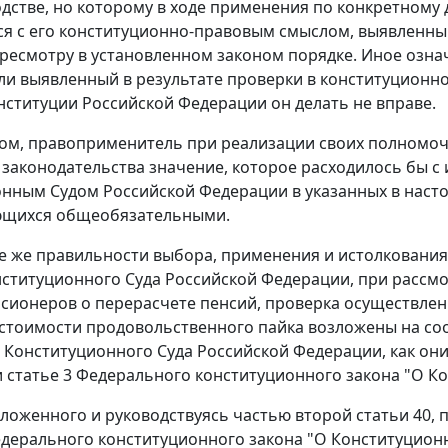
дстве, но которому в ходе применения по конкретному 
я с его конституционно-правовым смыслом, выявленн
ресмотру в установленном законом порядке. Иное означ
ли выявленный в результате проверки в конституционно
ституции Российской Федерации он делать не вправе.
зом, правоприменитель при реализации своих полномо
законодательства значение, которое расходилось бы 
нным Судом Российской Федерации в указанных в нас
яющихся общеобязательными.
 же правильности выбора, применения и истолкования 
ституционного Суда Российской Федерации, при рассм
сионеров о перерасчете пенсий, проверка осуществлен
стоимости продовольственного пайка возложены на соот
Конституционного Суда Российской Федерации, как он
и
статье 3
Федерального конституционного закона "О Ко
зложенного и руководствуясь
частью второй статьи 40
,
п
дерального конституционного закона "О Конституцион