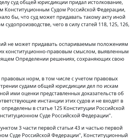
делу суд общей юрисдикции придал истолкование,
ым Конституционным Судом Российской Федерации,
ало бы, что суд может придавать такому акту иной
м судопроизводстве, чего в силу
статей 118
,
125
,
126
,
чий не может придавать оспариваемым положениям
с их конституционно-правовым смыслом, выявленным
тоящем Определении решениях, сохраняющих свою
правовых норм, в том числе с учетом правовых
отрении судами общей юрисдикции дел по искам
ной ими оценки представленных доказательств об
ветствующие инстанции этих судов и не входят в
и определены в
статье 125
Конституции Российской
нституционном Суде Российской Федерации".
унктом 3 части первой статьи 43
и
частью первой
ном Суде Российской Федерации", Конституционный