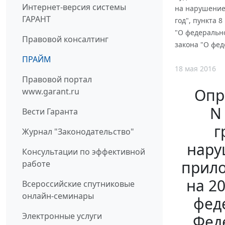
Интернет-версия системы
на нарушение
ГАРАНТ
год", пункта 
"О федерально
Правовой консалтинг
закона "О фед
ПРАЙМ
18 мая 2016
Правовой портал
Опр
www.garant.ru
N
Вести Гаранта
г
Журнал "Законодательство"
нару
Консультации по эффективной
прило
работе
на 2
Всероссийские спутниковые
онлайн-семинары
фед
Электронные услуги
Фед