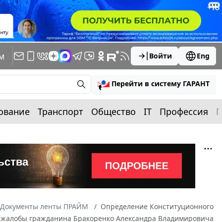
м
Войти
Eng
Перейти в систему ГАРАНТ
ование
Транспорт
Общество
IT
Профессия
П
Документы ленты ПРАЙМ
Определение Конституционного
нию жалобы гражданина Бракоренко Александра Владимировича