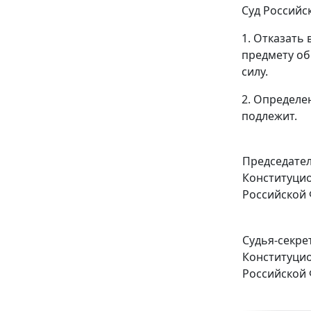
Суд Российс
1. Отказать
предмету о
силу.
2. Определе
подлежит.
Председате
Конституцио
Российской
Судья-секре
Конституцио
Российской