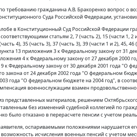
по требованию гражданина А.В. Бракоренко вопрос о в
онституционного Суда Российской Федерации, установи
жалобе в Конституционный Суд Российской Федерации гр
е соответствующими
статьям 2
, 7 (
часть 2
), 15 (
части 1
,
2
(
часть 4
), 35 (
часть 3
), 37 (
часть 3
), 39 (
части 1
и
2
),
45
, 46 (
ункта 13 приложения 3 к
Федеральному закону
от 31 де
иложения 4 к
Федеральному закону
от 27 декабря 2000 г
 9 к
Федеральному закону
от 30 декабря 2001 года "О ф
о закона от 24 декабря 2002 года "О федеральном бюдже
003 года "О федеральном бюджете на 2004 год", в соотве
мпенсация военнослужащим взамен продовольственного 
 из представленных материалов, решением Октябрьского
оставленным без изменений судебной коллегией по граж
енко было отказано в перерасчете пенсии с учетом реа
аявителя, оспариваемыми положениями нарушается его
 возможность исчисления военных пенсий с учетом мес