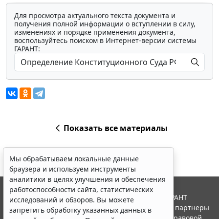
Для просмотра актуального текста документа и
получения полной информации о вступлении в силу,
изменениях и порядке применения документа,
воспользуйтесь поиском в Интернет-версии системы
ГАРАНТ:
Показать все материалы
Мы обрабатываем локальные данные
браузера и используем инструменты
аналитики в целях улучшения и обеспечения
работоспособности сайта, статистических
© ООО "НПП "ГАРАНТ-СЕРВИС", 2026. Система ГАРАНТ
исследований и обзоров. Вы можете
выпускается с 1990 года. Компания "Гарант" и ее партнеры
запретить обработку указанных данных в
являются участниками Российской ассоциации правовой