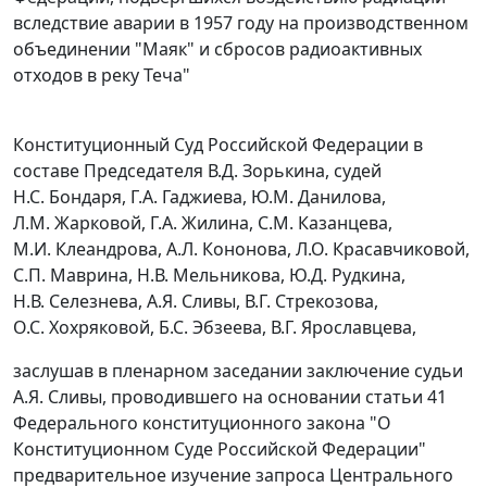
вследствие аварии в 1957 году на производственном
объединении "Маяк" и сбросов радиоактивных
отходов в реку Теча"
Конституционный Суд Российской Федерации в
составе Председателя В.Д. Зорькина, судей
Н.С. Бондаря, Г.А. Гаджиева, Ю.М. Данилова,
Л.М. Жарковой, Г.А. Жилина, С.М. Казанцева,
М.И. Клеандрова, А.Л. Кононова, Л.О. Красавчиковой,
С.П. Маврина, Н.В. Мельникова, Ю.Д. Рудкина,
Н.В. Селезнева, А.Я. Сливы, В.Г. Стрекозова,
О.С. Хохряковой, Б.С. Эбзеева, В.Г. Ярославцева,
заслушав в пленарном заседании заключение судьи
А.Я. Сливы, проводившего на основании
статьи 41
Федерального конституционного закона "О
Конституционном Суде Российской Федерации"
предварительное изучение запроса Центрального