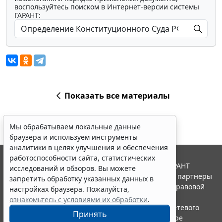
воспользуйтесь поиском в Интернет-версии системы
ГАРАНТ:
Показать все материалы
Мы обрабатываем локальные данные
браузера и используем инструменты
аналитики в целях улучшения и обеспечения
работоспособности сайта, статистических
© ООО "НПП "ГАРАНТ-СЕРВИС", 2026. Система ГАРАНТ
исследований и обзоров. Вы можете
выпускается с 1990 года. Компания "Гарант" и ее партнеры
запретить обработку указанных данных в
являются участниками Российской ассоциации правовой
настройках браузера. Пожалуйста,
информации ГАРАНТ.
ознакомьтесь с условиями их обработки
.
Портал ГАРАНТ.РУ зарегистрирован в качестве сетевого
Принять
издания Федеральной службой по надзору в сфере