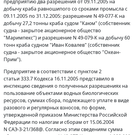
предприятию два разрешения от 09.11.2005 на
добычу краба равношипого со сроками промысла с
09.11.2005 по 31.12.2005: разрешение N 49-077-К на
добычу 27,2 тонны краба судом "Каюм" (собственник
судна - закрытое акционерное общество
"Маримпекс") и разрешение N 49-079-К на добычу 60
тонн краба судном "Иван Ковалев" (собственник
судна - закрытое акционерное общество "Океан-
Прим").
Предприятие в соответствии с
пунктом 2
статьи 333.7
Кодекса 16.11.2005 представило в
инспекцию сведения о полученных разрешениях на
пользование объектами водных биологических
ресурсов, суммах сбора, подлежащего уплате в виде
разового и регулярных взносов, по
форме
,
утвержденной
приказом
Министерства Российской
Федерации по налогам и сборам от 15.06.2004
N САЭ-3-21/368@. Согласно этим сведениям сумма