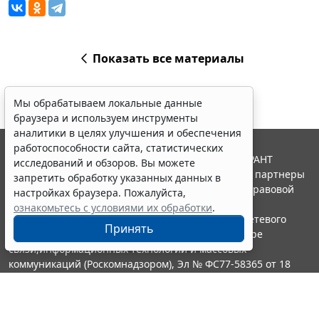
Показать все материалы
Мы обрабатываем локальные данные
браузера и используем инструменты
аналитики в целях улучшения и обеспечения
работоспособности сайта, статистических
© ООО "НПП "ГАРАНТ-СЕРВИС", 2026. Система ГАРАНТ
исследований и обзоров. Вы можете
выпускается с 1990 года. Компания "Гарант" и ее партнеры
запретить обработку указанных данных в
являются участниками Российской ассоциации правовой
настройках браузера. Пожалуйста,
информации ГАРАНТ.
ознакомьтесь с условиями их обработки
.
Портал ГАРАНТ.РУ зарегистрирован в качестве сетевого
Принять
издания Федеральной службой по надзору в сфере
связи,информационных технологий и массовых
коммуникаций (Роскомнадзором), Эл № ФС77-58365 от 18
июня 2014 года.
16+