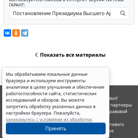
ГАРАНТ:
Показать все материалы
Мы обрабатываем локальные данные
браузера и используем инструменты
аналитики в целях улучшения и обеспечения
работоспособности сайта, статистических
© ООО "НПП "ГАРАНТ-СЕРВИС", 2026. Система ГАРАНТ
исследований и обзоров. Вы можете
выпускается с 1990 года. Компания "Гарант" и ее партнеры
запретить обработку указанных данных в
являются участниками Российской ассоциации правовой
настройках браузера. Пожалуйста,
информации ГАРАНТ.
ознакомьтесь с условиями их обработки
.
Портал ГАРАНТ.РУ зарегистрирован в качестве сетевого
Принять
издания Федеральной службой по надзору в сфере
связи,информационных технологий и массовых