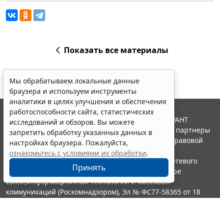
Показать все материалы
Мы обрабатываем локальные данные
браузера и используем инструменты
аналитики в целях улучшения и обеспечения
работоспособности сайта, статистических
© ООО "НПП "ГАРАНТ-СЕРВИС", 2026. Система ГАРАНТ
исследований и обзоров. Вы можете
выпускается с 1990 года. Компания "Гарант" и ее партнеры
запретить обработку указанных данных в
являются участниками Российской ассоциации правовой
настройках браузера. Пожалуйста,
информации ГАРАНТ.
ознакомьтесь с условиями их обработки
.
Портал ГАРАНТ.РУ зарегистрирован в качестве сетевого
Принять
издания Федеральной службой по надзору в сфере
связи,информационных технологий и массовых
коммуникаций (Роскомнадзором), Эл № ФС77-58365 от 18
июня 2014 года.
16+