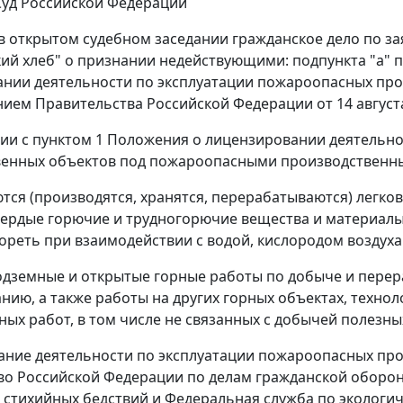
уд Российской Федерации
в открытом судебном заседании гражданское дело по з
ий хлеб" о признании недействующими:
подпункта "а" п
нии деятельности по эксплуатации пожароопасных про
нием
Правительства Российской Федерации от 14 августа 
вии с
пунктом 1
Положения о лицензировании деятельно
енных объектов под пожароопасными производственны
ются (производятся, хранятся, перерабатываются) лег
вердые горючие и трудногорючие вещества и материалы 
ореть при взаимодействии с водой, кислородом воздуха 
подземные и открытые горные работы по добыче и перер
нию, а также работы на других горных объектах, техно
ых работ, в том числе не связанных с добычей полезны
ние деятельности по эксплуатации пожароопасных пр
о Российской Федерации по делам гражданской оборо
 стихийных бедствий и Федеральная служба по экологич