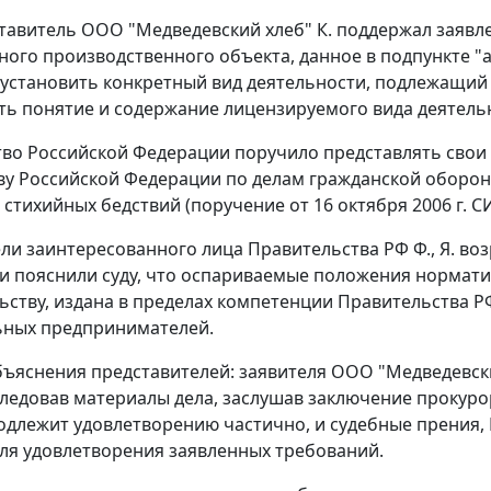
ставитель ООО "Медведевский хлеб" К. поддержал заявл
ого производственного объекта, данное в
подпункте "а
установить конкретный вид деятельности, подлежащий
ть понятие и содержание лицензируемого вида деятель
во Российской Федерации поручило представлять свои
у Российской Федерации по делам гражданской оборон
стихийных бедствий (поручение от 16 октября 2006 г. СИ
ли заинтересованного лица Правительства РФ Ф., Я. в
и пояснили суду, что оспариваемые положения нормати
ьству, издана в пределах компетенции Правительства Р
ьных предпринимателей.
ъяснения представителей: заявителя ООО "Медведевски
исследовав материалы дела, заслушав заключение прокур
одлежит удовлетворению частично, и судебные прения,
ля удовлетворения заявленных требований.