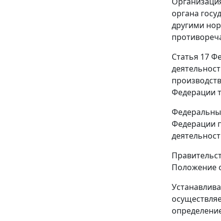
Организация
органа госу
другими нор
противореча
Статья 17
Фе
деятельност
производств
Федерации т
Федеральный
Федерации п
деятельност
Правительст
Положение
о
Устанавлива
осуществля
определение