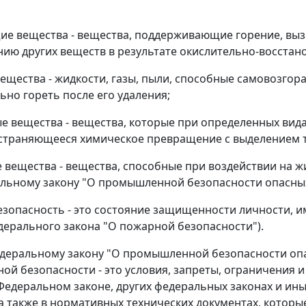
ие вещества - вещества, поддерживающие горение, вы
ию других веществ в результате окислительно-восстан
вещества - жидкости, газы, пыли, способные самовозгора
ьно гореть после его удаления;
ые вещества - вещества, которые при определенных вид
траняющееся химическое превращение с выделением т
е вещества - вещества, способные при воздействии на ж
льному закону "О промышленной безопасности опасных
зопасность - это состояние защищенности личности, и
ерального закона "О пожарной безопасности").
деральному закону
"О промышленной безопасности опа
й безопасности - это условия, запреты, ограничения 
едеральном законе, других федеральных законах и ины
а также в нормативных технических документах, котор