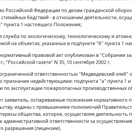
о Российской Федерации по делам гражданской оборо
 стихийных бедствий - в отношении деятельности, осущ
" пункта 1
настоящего Положения;
 служба по экологическому, технологическому и атомно
мой на объектах, указанных в
подпункте "б" пункта 1
на
нормативный правовой акт
опубликован
в "Собрании за
г.; "Российской газете" N 35, 10 сентября 2002 г.
ограниченной ответственностью "Медведевский хлеб" о
 о признании недействующими:
подпункта "а" пункта 1
и
и по эксплуатации пожароопасных производственных о
ет заявитель, оспариваемые положения нормативного 
ьству, изданы с превышением полномочий Правительст
тересы общества, которое, осуществляя деятельность п
к административной ответственности за осуществлени
о разрешения (лицензии).