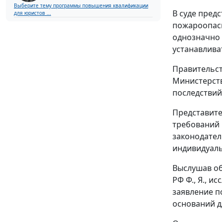
Выберите тему программы повышения квалификации
В суде пред
для юристов ...
пожароопасн
однозначно 
устанавлива
Правительст
Министерств
последствий 
Представите
требований 
законодател
индивидуал
Выслушав об
РФ Ф., Я., 
заявление п
оснований д