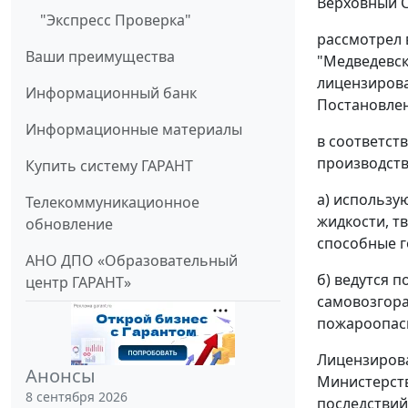
Верховный С
"Экспресс Проверка"
рассмотрел 
Ваши преимущества
"Медведевск
лицензирова
Информационный банк
Постановле
Информационные материалы
в соответст
производств
Купить систему ГАРАНТ
а) использу
Телекоммуникационное
жидкости, т
обновление
способные г
АНО ДПО «Образовательный
б) ведутся 
центр ГАРАНТ»
самовозгора
пожароопасн
Лицензирова
Анонсы
Министерств
8 сентября 2026
последствий