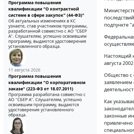
Программа повышения
квалификации "О контрактной
Министерств
системе в сфере закупок" (44-ФЗ)"
последствий
Об актуальных изменениях в КС
подпункте "а
узнаете, став участником программы,
разработанной совместно с АО ''СБЕР
А". Слушателям, успешно освоившим
Федеральная
программу, выдаются удостоверения
осуществляе
установленного образца.
Настоящий 
августа 2002 
11 августа 2026
Общество с 
Программа повышения
заявлением
квалификации "О корпоративном
заказе" (223-ФЗ от 18.07.2011)
деятельност
Программа разработана совместно с
АО ''СБЕР А". Слушателям, успешно
Как указыва
освоившим программу, выдаются
законодател
удостоверения установленного
образца.
законные ин
привлечено 
специальног