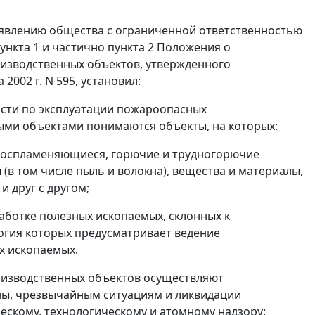
аявлению общества с ограниченной ответственностью
ункта 1
и частично
пункта 2
Положения о
изводственных объектов, утвержденного
2002 г. N 595, установил:
сти по эксплуатации пожароопасных
ми объектами понимаются объекты, на которых:
ковоспламеняющиеся, горючие и трудногорючие
(в том числе пыль и волокна), вещества и материалы,
и друг с другом;
аботке полезных ископаемых, склонных к
логия которых предусматривает ведение
х ископаемых.
оизводственных объектов осуществляют
ны, чрезвычайным ситуациям и ликвидации
ескому, технологическому и атомному надзору: