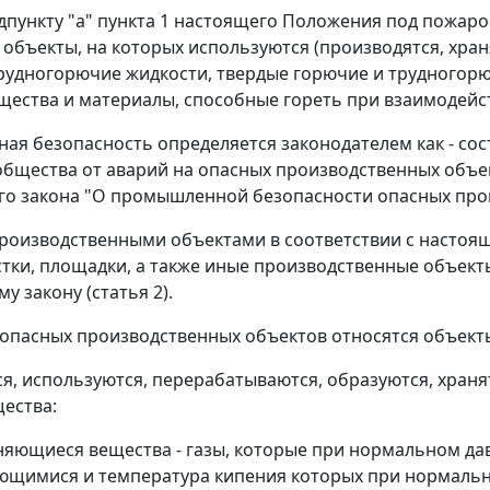
дпункту "а" пункта 1
настоящего Положения под пожаро
объекты, на которых используются (производятся, хра
рудногорючие жидкости, твердые горючие и трудногорю
ещества и материалы, способные гореть при взаимодейств
я безопасность определяется законодателем как - со
общества от аварий на опасных производственных объек
о закона "О промышленной безопасности опасных прои
оизводственными объектами в соответствии с настоя
астки, площадки, а также иные производственные объект
у закону (
статья 2
).
 опасных производственных объектов относятся объекты
ся, используются, перерабатываются, образуются, хран
ества:
няющиеся вещества - газы, которые при нормальном дав
щимися и температура кипения которых при нормально