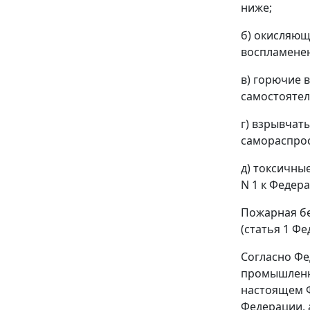
ниже;
б) окисляющ
воспламенен
в) горючие 
самостоятел
г) взрывчат
самораспрос
д) токсичны
N 1
к Федера
Пожарная бе
(
статья 1
Фед
Согласно
Фе
промышленно
настоящем Ф
Федерации, 