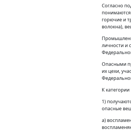
Согласно
по
понимаются 
горючие и т
волокна), в
Промышленна
личности и 
Федеральног
Опасными пр
их цехи, уч
Федеральном
К категории
1) получают
опасные вещ
а) воспламе
воспламеняю