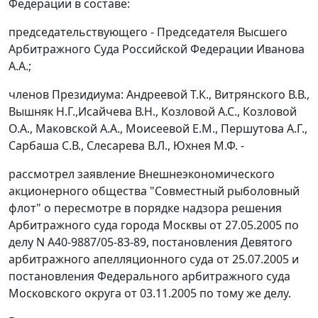
Федерации в составе:
председательствующего - Председателя Высшего
Арбитражного Суда Российской Федерации Иванова
А.А.;
членов Президиума: Андреевой Т.К., Витрянского В.В.,
Вышняк Н.Г.,Исайчева В.Н., Козловой А.С., Козловой
О.А., Маковской А.А., Моисеевой Е.М., Першутова А.Г.,
Сарбаша С.В., Слесарева В.Л., Юхнея М.Ф. -
рассмотрел заявление Внешнеэкономического
акционерного общества "Совместный рыболовный
флот" о пересмотре в порядке надзора решения
Арбитражного суда города Москвы от 27.05.2005 по
делу N А40-9887/05-83-89, постановления Девятого
арбитражного апелляционного суда от 25.07.2005 и
постановления
Федерального арбитражного суда
Московского округа от 03.11.2005 по тому же делу.