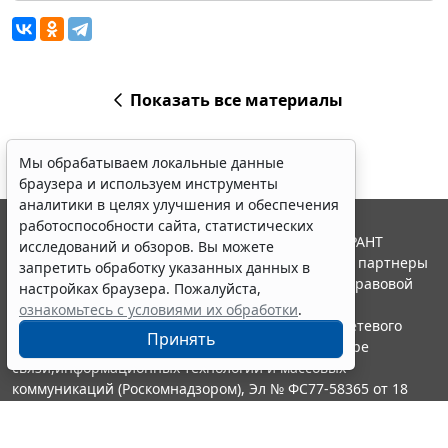
Показать все материалы
Мы обрабатываем локальные данные
браузера и используем инструменты
аналитики в целях улучшения и обеспечения
работоспособности сайта, статистических
© ООО "НПП "ГАРАНТ-СЕРВИС", 2026. Система ГАРАНТ
исследований и обзоров. Вы можете
выпускается с 1990 года. Компания "Гарант" и ее партнеры
запретить обработку указанных данных в
являются участниками Российской ассоциации правовой
настройках браузера. Пожалуйста,
информации ГАРАНТ.
ознакомьтесь с условиями их обработки
.
Портал ГАРАНТ.РУ зарегистрирован в качестве сетевого
Принять
издания Федеральной службой по надзору в сфере
связи,информационных технологий и массовых
коммуникаций (Роскомнадзором), Эл № ФС77-58365 от 18
июня 2014 года.
16+