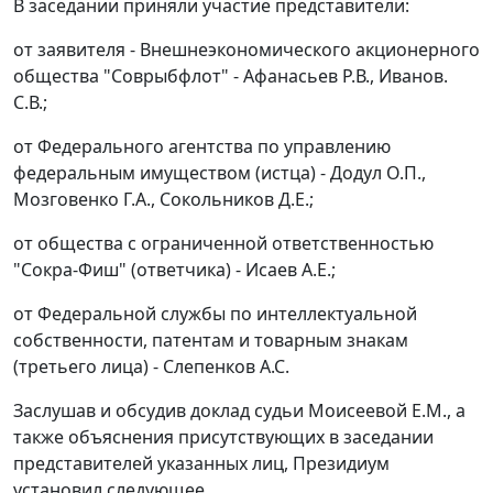
В заседании приняли участие представители:
от заявителя - Внешнеэкономического акционерного
общества "Соврыбфлот" - Афанасьев Р.В., Иванов.
С.В.;
от Федерального агентства по управлению
федеральным имуществом (истца) - Додул О.П.,
Мозговенко Г.А., Сокольников Д.Е.;
от общества с ограниченной ответственностью
"Сокра-Фиш" (ответчика) - Исаев А.Е.;
от Федеральной службы по интеллектуальной
собственности, патентам и товарным знакам
(третьего лица) - Слепенков А.С.
Заслушав и обсудив доклад судьи Моисеевой Е.М., а
также объяснения присутствующих в заседании
представителей указанных лиц, Президиум
установил следующее.