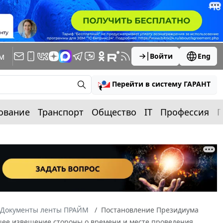
м
Войти
Eng
Перейти в систему ГАРАНТ
ование
Транспорт
Общество
IT
Профессия
П
Документы ленты ПРАЙМ
Постановление Президиума
ащее извещение стороны о времени и месте проведения