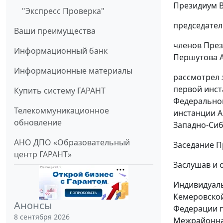
Президиум В
"Экспресс Проверка"
председател
Ваши преимущества
членов Прези
Информационный банк
Першутова А.
Информационные материалы
рассмотрел 
первой инст
Купить систему ГАРАНТ
Федеральног
Телекоммуникационное
инстанции А
обновление
Западно-Сиби
АНО ДПО «Образовательный
Заседание П
центр ГАРАНТ»
Заслушав и 
Индивидуаль
Кемеровской
Анонсы
Федерации п
8 сентября 2026
Межрайонна