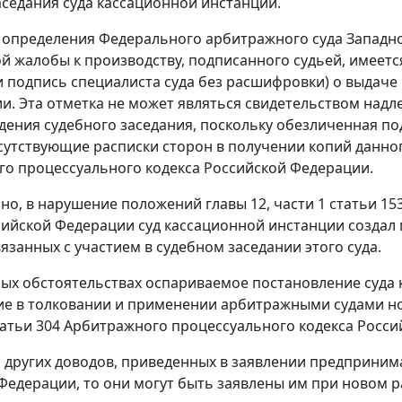
аседания суда кассационной инстанции.
 определения Федерального арбитражного суда Западно-
й жалобы к производству, подписанного судьей, имеетс
) и подпись специалиста суда без расшифровки) о выдач
и. Эта отметка не может являться свидетельством над
дения судебного заседания, поскольку обезличенная по
сутствующие расписки сторон в получении копий данног
о процессуального кодекса Российской Федерации.
ьно, в нарушение положений
главы 12
,
части 1 статьи 15
сийской Федерации суд кассационной инстанции создал 
язанных с участием в судебном заседании этого суда.
ых обстоятельствах оспариваемое
постановление
суда 
е в толковании и применении арбитражными судами нор
татьи 304
Арбитражного процессуального кодекса Росси
я других доводов, приведенных в заявлении предприни
Федерации, то они могут быть заявлены им при новом р