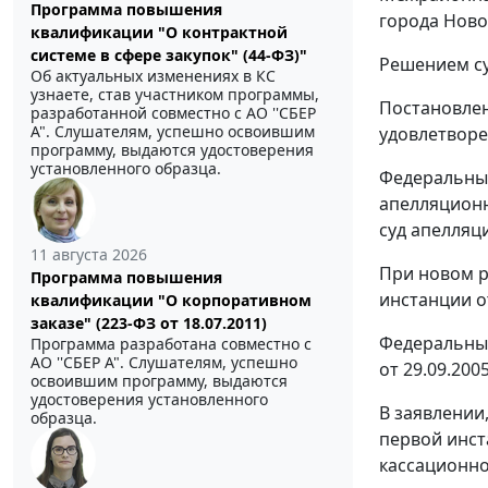
Программа повышения
города Новок
квалификации "О контрактной
системе в сфере закупок" (44-ФЗ)"
Решением су
Об актуальных изменениях в КС
узнаете, став участником программы,
Постановлен
разработанной совместно с АО ''СБЕР
А". Слушателям, успешно освоившим
удовлетворе
программу, выдаются удостоверения
установленного образца.
Федеральный
апелляционн
суд апелляц
11 августа 2026
При новом р
Программа повышения
инстанции о
квалификации "О корпоративном
заказе" (223-ФЗ от 18.07.2011)
Федеральный
Программа разработана совместно с
АО ''СБЕР А". Слушателям, успешно
от 29.09.20
освоившим программу, выдаются
удостоверения установленного
В заявлении
образца.
первой инст
кассационн