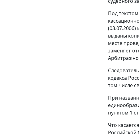
судебного з
Под текстом
кассационно
(03.07.2006
выданы копи
месте прове
заменяет от
Арбитражног
Следовател
кодекса Рос
том числе св
При названн
единообрази
пунктом 1 с
Что касаетс
Российской 