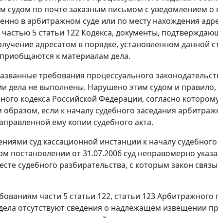
 судом по почте заказным письмом с уведомлением о 
енно в арбитражном суде или по месту нахождения адрес
о
частью 5 статьи 122
Кодекса, документы, подтверждаю
получение адресатом в порядке, установленном данной с
 приобщаются к материалам дела.
азванные требования процессуального законодательст
и дела не выполнены. Нарушено этим судом и правило
ного кодекса Российской Федерации, согласно котором
образом, если к началу судебного заседания арбитраж
аправленной ему копии судебного акта.
ениями суд кассационной инстанции к началу судебного
мом
постановлении
от 31.07.2006 суд неправомерно ука
есте судебного разбирательства, с которым закон связ
ебованиям
части 5 статьи 122
,
статьи 123
Арбитражного п
дела отсутствуют сведения о надлежащем извещении п