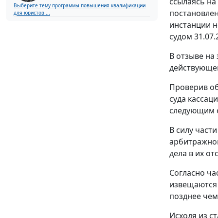
ссылаясь на
Выберите тему программы повышения квалификации
постановлен
для юристов ...
инстанции н
судом 31.07.
В отзыве на
действующем
Проверив об
суда кассац
следующим 
В силу
части
арбитражног
дела в их о
Согласно
ча
извещаются 
позднее чем
Исходя из с