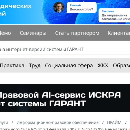
Демо
Семинары
Стать партнером
Клиента
Практика
Труд
Социальная сфера
ЖКХ
Образ
луги
Информационно-правовое обеспечение
ПРАЙМ
тражного Суда РФ от 20 февраля 2007 г. N 12172/06 Ненадлеж