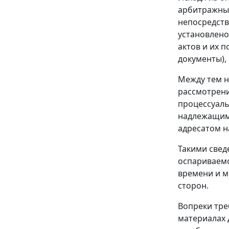
арбитражным
непосредств
установлен
актов и их 
документы),
Между тем н
рассмотрени
процессуаль
надлежащим 
адресатом н
Такими свед
оспаривае
времени и м
сторон.
Вопреки тр
материалах 