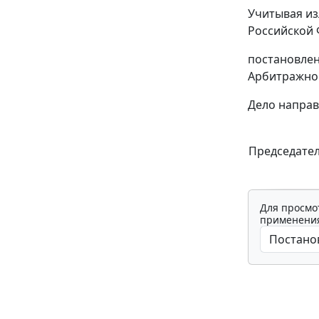
Учитывая из
Российской 
постановле
Арбитражног
Дело направ
Председате
Для просмо
применения