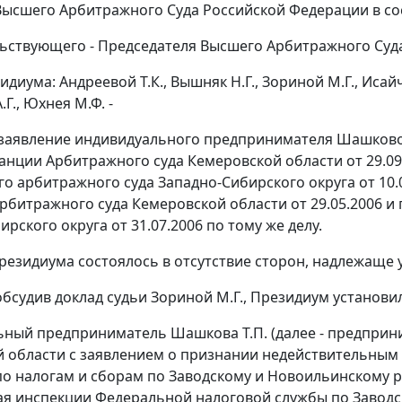
ысшего Арбитражного Суда Российской Федерации в со
ьствующего - Председателя Высшего Арбитражного Суда
диума: Андреевой Т.К., Вышняк Н.Г., Зориной М.Г., Исайче
Г., Юхнея М.Ф. -
заявление индивидуального предпринимателя Шашковой 
анции Арбитражного суда Кемеровской области от 29.09.
о арбитражного суда Западно-Сибирского округа от 10.
рбитражного суда Кемеровской области от 29.05.2006 и
рского округа от 31.07.2006 по тому же делу.
резидиума состоялось в отсутствие сторон, надлежаще 
обсудив доклад судьи Зориной М.Г., Президиум установи
ный предприниматель Шашкова Т.П. (далее - предприн
 области с заявлением о признании недействительным
о налогам и сборам по Заводскому и Новоильинскому р
я инспекции Федеральной налоговой службы по Завод