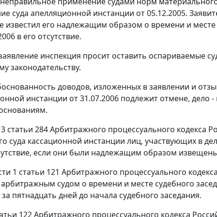
 неправильное применение судами норм материального 
ие суда апелляционной инстанции от 05.12.2005. Заявите
е известил его надлежащим образом о времени и месте
2006 в его отсутствие.
 заявление инспекция просит оставить оспариваемые с
у законодательству.
основанность доводов, изложенных в заявлении и отзыв
ионной инстанции от 31.07.2006 подлежит отмене, дело -
основаниям.
 3 статьи 284
Арбитражного процессуального кодекса Ро
о суда кассационной инстанции лиц, участвующих в дел
тсутствие, если они были надлежащим образом извещены
сти 1 статьи 121
Арбитражного процессуального кодекса
арбитражным судом о времени и месте судебного засед
 за пятнадцать дней до начала судебного заседания.
татьи 122 Арбитражного процессуального кодекса Росси