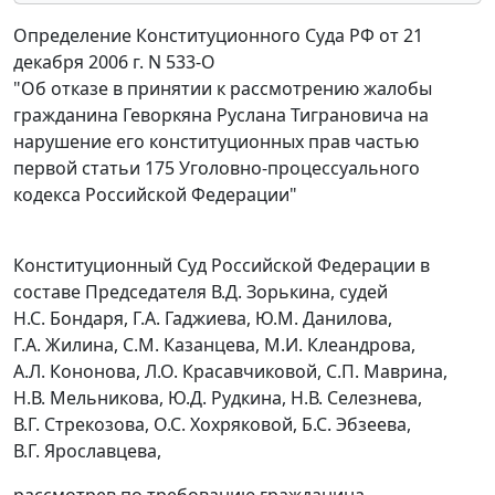
Определение Конституционного Суда РФ от 21
декабря 2006 г. N 533-О
"Об отказе в принятии к рассмотрению жалобы
гражданина Геворкяна Руслана Тиграновича на
нарушение его конституционных прав частью
первой статьи 175 Уголовно-процессуального
кодекса Российской Федерации"
Конституционный Суд Российской Федерации в
составе Председателя В.Д. Зорькина, судей
Н.С. Бондаря, Г.А. Гаджиева, Ю.М. Данилова,
Г.А. Жилина, С.М. Казанцева, М.И. Клеандрова,
А.Л. Кононова, Л.О. Красавчиковой, С.П. Маврина,
Н.В. Мельникова, Ю.Д. Рудкина, Н.В. Селезнева,
В.Г. Стрекозова, О.С. Хохряковой, Б.С. Эбзеева,
В.Г. Ярославцева,
рассмотрев по требованию гражданина