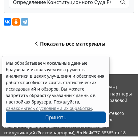
Показать все материалы
Мы обрабатываем локальные данные
браузера и используем инструменты
аналитики в целях улучшения и обеспечения
работоспособности сайта, статистических
© ООО "НПП "ГАРАНТ-СЕРВИС", 2026. Система ГАРАНТ
исследований и обзоров. Вы можете
выпускается с 1990 года. Компания "Гарант" и ее партнеры
запретить обработку указанных данных в
являются участниками Российской ассоциации правовой
настройках браузера. Пожалуйста,
информации ГАРАНТ.
ознакомьтесь с условиями их обработки
.
Портал ГАРАНТ.РУ зарегистрирован в качестве сетевого
Принять
издания Федеральной службой по надзору в сфере
связи,информационных технологий и массовых
коммуникаций (Роскомнадзором), Эл № ФС77-58365 от 18