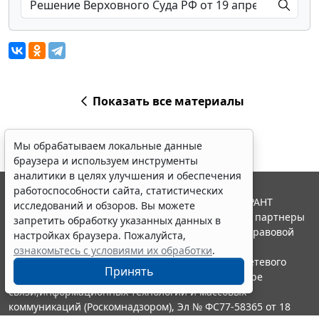
Показать все материалы
Мы обрабатываем локальные данные
браузера и используем инструменты
аналитики в целях улучшения и обеспечения
работоспособности сайта, статистических
© ООО "НПП "ГАРАНТ-СЕРВИС", 2026. Система ГАРАНТ
исследований и обзоров. Вы можете
выпускается с 1990 года. Компания "Гарант" и ее партнеры
запретить обработку указанных данных в
являются участниками Российской ассоциации правовой
настройках браузера. Пожалуйста,
информации ГАРАНТ.
ознакомьтесь с условиями их обработки
.
Портал ГАРАНТ.РУ зарегистрирован в качестве сетевого
Принять
издания Федеральной службой по надзору в сфере
связи,информационных технологий и массовых
коммуникаций (Роскомнадзором), Эл № ФС77-58365 от 18