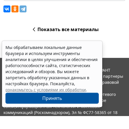
Показать все материалы
Мы обрабатываем локальные данные
браузера и используем инструменты
аналитики в целях улучшения и обеспечения
работоспособности сайта, статистических
© ООО "НПП "ГАРАНТ-СЕРВИС", 2026. Система ГАРАНТ
исследований и обзоров. Вы можете
выпускается с 1990 года. Компания "Гарант" и ее партнеры
запретить обработку указанных данных в
являются участниками Российской ассоциации правовой
настройках браузера. Пожалуйста,
информации ГАРАНТ.
ознакомьтесь с условиями их обработки
.
Портал ГАРАНТ.РУ зарегистрирован в качестве сетевого
Принять
издания Федеральной службой по надзору в сфере
связи,информационных технологий и массовых
коммуникаций (Роскомнадзором), Эл № ФС77-58365 от 18
июня 2014 года.
16+