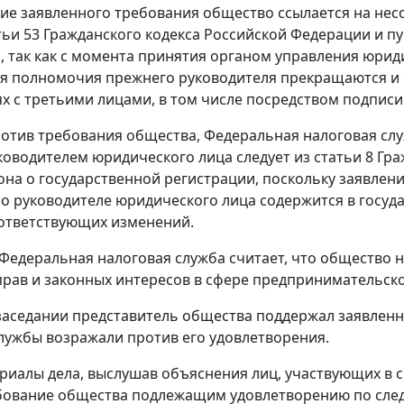
ие заявленного требования общество ссылается на несо
тьи 53 Гражданского кодекса Российской Федерации и пу
, так как с момента принятия органом управления юри
я полномочия прежнего руководителя прекращаются и 
х с третьими лицами, в том числе посредством подписи 
отив требования общества, Федеральная налоговая слу
оводителем юридического лица следует из статьи 8 Гра
кона о государственной регистрации, поскольку заявле
 о руководителе юридического лица содержится в госуд
ответствующих изменений.
 Федеральная налоговая служба считает, что обществ
прав и законных интересов в сфере предпринимательск
заседании представитель общества поддержал заявлен
лужбы возражали против его удовлетворения.
риалы дела, выслушав объяснения лиц, участвующих в с
ебование общества подлежащим удовлетворению по сл