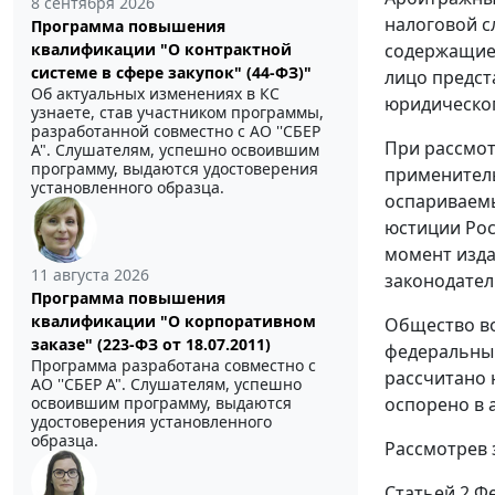
8 сентября 2026
налоговой с
Программа повышения
квалификации "О контрактной
содержащиес
системе в сфере закупок" (44-ФЗ)"
лицо предст
Об актуальных изменениях в КС
юридическог
узнаете, став участником программы,
разработанной совместно с АО ''СБЕР
При рассмот
А". Слушателям, успешно освоившим
программу, выдаются удостоверения
применитель
установленного образца.
оспариваемы
юстиции Рос
момент изда
11 августа 2026
законодатель
Программа повышения
квалификации "О корпоративном
Общество во
заказе" (223-ФЗ от 18.07.2011)
федеральным
Программа разработана совместно с
рассчитано 
АО ''СБЕР А". Слушателям, успешно
освоившим программу, выдаются
оспорено в 
удостоверения установленного
образца.
Рассмотрев 
Статьей 2 Ф