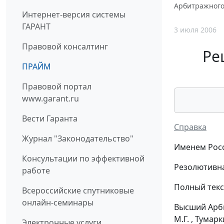
Арбитражного 
Интернет-версия системы
ГАРАНТ
3 июля 2006
Правовой консалтинг
Ре
ПРАЙМ
Правовой портал
www.garant.ru
Вести Гаранта
Справка
Журнал "Законодательство"
Именем Рос
Консультации по эффективной
Резолютивна
работе
Полный текс
Всероссийские спутниковые
онлайн-семинары
Высший Арби
М.Г. , Тума
Электронные услуги