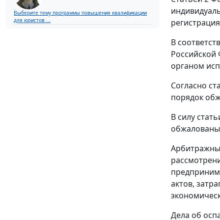
индивидуаль
Выберите тему программы повышения квалификации
для юристов ...
регистрация
В соответст
Российской 
органом исп
Согласно ст
порядок обж
В силу стат
обжалованы 
Арбитражным
рассмотрени
предпринима
актов, затр
экономическ
Дела об осп