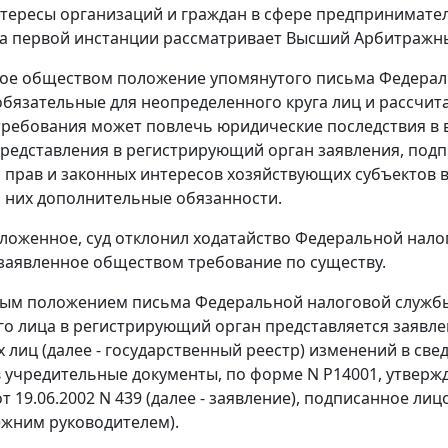
тересы организаций и граждан в сфере предпринимател
да первой инстанции рассматривает Высший Арбитражн
е обществом положение упомянутого письма Федераль
обязательные для неопределенного круга лиц и рассчи
требования может повлечь юридические последствия в в
редставления в регистрирующий орган заявления, под
прав и законных интересов хозяйствующих субъектов 
а них дополнительные обязанности.
ложенное, суд отклонил ходатайство Федеральной нало
заявленное обществом требование по существу.
ым положением письма Федеральной налоговой службы
о лица в регистрирующий орган представляется заявле
 лиц (далее - государственный реестр) изменений в све
 учредительные документы, по форме N Р14001, утвер
т 19.06.2002 N 439 (далее - заявление), подписанное ли
ежним руководителем).