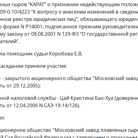
еных сыров “КАРАТ” о признании недействующим полож
N 09-0-10/4223 “К вопросу о внесении изменений в свед
нном реестре юридических лиц”, обязывающего юридич
о форме N Р14001, подписанное прежним руководителем
у закону от 08.08.2001 N 129-ФЗ “О государственной р
ателей”.
ла помощник судьи Коробова Е.В.
заседании приняли участие:
я - закрытого акционерного общества "Московский завод
ь от 29.12.2005);
ой налоговой службы - Цай Кристина Бао-Хуа (доверенно
ь от 12.04.2006 N САЭ-19-14/126).
л:
ционерное общество "Московский завод плавленых сыро
й Суд Российской Федерации с заявлением о признани