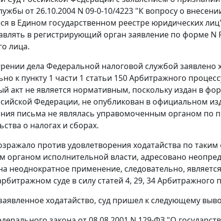
лужбы от 26.10.2004 N 09-0-10/4223 "К вопросу о внесен
я в Едином государственном реестре юридических лиц" 
авлять в регистрирующий орган заявление по форме N
о лица.
рении дела Федеральной налоговой службой заявлено х
но к пункту 1 части 1 статьи 150 Арбитражного процесс
й акт не является нормативным, поскольку издан в фо
сийской Федерации, не опубликован в официальном изд
ния письма не являлась управомоченным органом по 
ства о налогах и сборах.
зражало против удовлетворения ходатайства по таким
 органом исполнительной власти, адресовано неопреде
на неоднократное применение, следовательно, являет
арбитражном суде в силу статей 4, 29, 34 Арбитражного
заявленное ходатайство, суд пришел к следующему выво
едерального закона от 08.08.2001 N 129-ФЗ "О государс