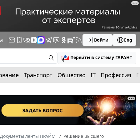
м
Войти
Eng
Перейти в систему ГАРАНТ
ование
Транспорт
Общество
IT
Профессия
П
Документы ленты ПРАЙМ
Решение Высшего