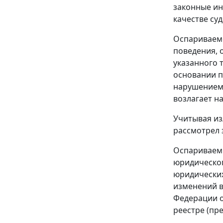
законные ин
качестве су
Оспариваемо
поведения, 
указанного 
основании п
нарушением 
возлагает н
Учитывая из
рассмотрел 
Оспариваем
юридическог
юридических
изменений в
Федерации о
реестре (пр