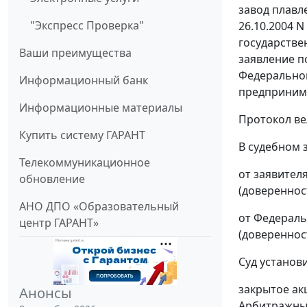
завод плавл
"Экспресс Проверка"
26.10.2004 
государстве
Ваши преимущества
заявление п
Федеральном
Информационный банк
предприним
Информационные материалы
Протокол ве
Купить систему ГАРАНТ
В судебном 
Телекоммуникационное
от заявител
обновление
(доверенност
АНО ДПО «Образовательный
от Федеральн
центр ГАРАНТ»
(доверенност
Суд установи
закрытое ак
Анонсы
Арбитражны