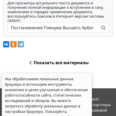
Для просмотра актуального текста документа и
получения полной информации о вступлении в силу,
изменениях и порядке применения документа,
воспользуйтесь поиском в Интернет-версии системы
ГАРАНТ:
Показать все материалы
Мы обрабатываем локальные данные
браузера и используем инструменты
аналитики в целях улучшения и обеспечения
работоспособности сайта, статистических
© ООО "НПП "ГАРАНТ-СЕРВИС", 2026. Система ГАРАНТ
исследований и обзоров. Вы можете
выпускается с 1990 года. Компания "Гарант" и ее партнеры
запретить обработку указанных данных в
являются участниками Российской ассоциации правовой
настройках браузера. Пожалуйста,
информации ГАРАНТ.