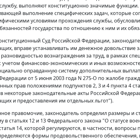
 службу, выполняют конституционно значимые функции. 
вающей выполнение специфических задач, которые сопр
фическими условиями прохождения службы, обусловли
обязанностей государства по отношению к ним и их обяз
Конституционный Суд Российской Федерации, законодател
щих, вправе устанавливать им денежное довольствие 
разновидностью вознаграждения за труд, в рамках спец
 с учетом финансово-экономических и иных возможносте
социально оправданную систему дополнительных выплат 
Федерации от 5 июня 2003 года N 275-О по жалобе граж
нных прав положениями подпунктов 2, 3 и 4 пункта 4 ст
в некоторые законодательные акты Российской Федера
щих и предоставления им отдельных льгот").
нное правомочие, законодатель определил размеры и с
му в
статьях 12
и
13
Федерального закона "О статусе вое
статья 14
, которой регулируются, в частности, вопрос
пределяются формы продовольственного обеспечения, п