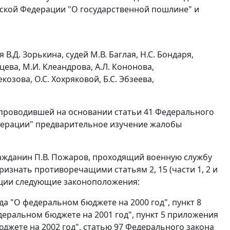
ийской Федерации "О государственной пошлине" и
.Д. Зорькина, судей М.В. Баглая, Н.С. Бондаря,
нцева, М.И. Клеандрова, А.Л. Кононова,
екозова, О.С. Хохряковой, Б.С. Эбзеева,
, проводившей на основании
статьи 41
Федерального
дерации" предварительное изучение жалобы
ражданин П.В. Пожаров, проходящий военную службу
 признать противоречащими
статьям 2
, 15 (
части 1
,
2
и
ции следующие законоположения:
ода "О федеральном бюджете на 2000 год", пункт 8
едеральном бюджете на 2001 год", пункт 5 приложения
юджете на 2002 год",
статью 97
Федерального закона