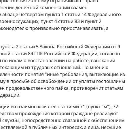
риложения 20 к нему ограничивают право
лучение денежной компенсации взамен
в
абзаце четвертом пункта 1 статьи 14
Федерального
и военнослужащих;
пункт 4 статьи 83
и
пункт 2
аконодателю произвольно приостанавливать, а
пункта 2 статьи 5
Закона Российской Федерации от 9
рвой статьи 89
ГПК Российской Федерации, согласно
по искам о восстановлении на работе, взыскании
ытекающим из трудовых отношений. По мнению
еделенности понятия "иные требования, вытекающие из
ему в просьбе об освобождении от уплаты госпошлины
мен продовольственного пайка, противоречит
статьям
дерации.
ии во взаимосвязи с ее статьями 71 (
пункт "м"
), 72
средством прохождения которой граждане реализуют
ой службы, непосредственно связанной с обеспечением
ществляемой в публичных интересах, а лица, несущие