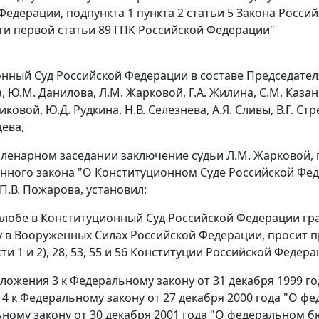
Федерации, подпункта 1 пункта 2 статьи 5 Закона Росс
сти первой статьи 89 ГПК Российской Федерации"
ный Суд Российской Федерации в составе Председателя В
а, Ю.М. Данилова, Л.М. Жарковой, Г.А. Жилина, С.М. Каза
иковой, Ю.Д. Рудкина, Н.В. Селезнева, А.Я. Сливы, В.Г. Стр
цева,
пленарном заседании заключение судьи Л.М. Жарковой
нного закона "О Конституционном Суде Российской Фе
П.В. Пожарова, установил:
жалобе в Конституционный Суд Российской Федерации г
у в Вооруженных Силах Российской Федерации, просит
ти 1
и
2
),
28
,
53
,
55
и
56
Конституции Российской Федера
иложения 3 к
Федеральному закону
от 31 декабря 1999 г
 4 к
Федеральному закону
от 27 декабря 2000 года "О ф
ному закону
от 30 декабря 2001 года "О федеральном б