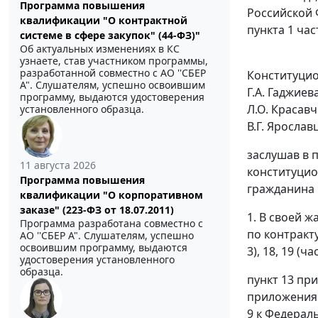
Программа повышения
Российской 
квалификации "О контрактной
пункта 1 ча
системе в сфере закупок" (44-ФЗ)"
Об актуальных изменениях в КС
узнаете, став участником программы,
разработанной совместно с АО ''СБЕР
Конституцион
А". Слушателям, успешно освоившим
Г.А. Гаджиев
программу, выдаются удостоверения
Л.О. Красавч
установленного образца.
В.Г. Ярослав
заслушав в 
11 августа 2026
конституцио
Программа повышения
гражданина 
квалификации "О корпоративном
заказе" (223-ФЗ от 18.07.2011)
1. В своей 
Программа разработана совместно с
по контракт
АО ''СБЕР А". Слушателям, успешно
освоившим программу, выдаются
3
),
18
, 19 (
час
удостоверения установленного
образца.
пункт 13 пр
приложения
9 к
Федераль