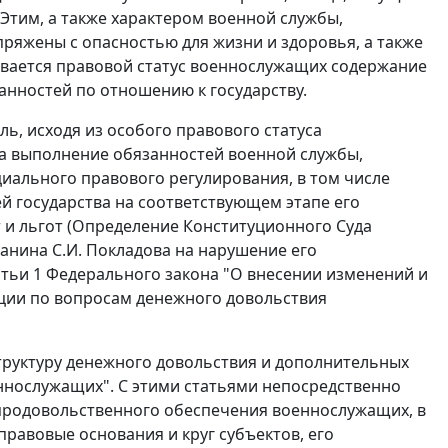
Этим, а также характером военной службы,
яжены с опасностью для жизни и здоровья, а также
вается правовой статус военнослужащих содержание
анностей по отношению к государству.
ь, исходя из особого правового статуса
за выполнение обязанностей военной службы,
иального правового регулирования, в том числе
й государства на соответствующем этапе его
и льгот (
Определение
Конституционного Суда
данина С.И. Покладова на нарушение его
атьи 1 Федерального закона "О внесении изменений и
ции по вопросам денежного довольствия
труктуру денежного довольствия и дополнительных
ннослужащих". С этими
статьями
непосредственно
ы продовольственного обеспечения военнослужащих, в
равовые основания и круг субъектов, его