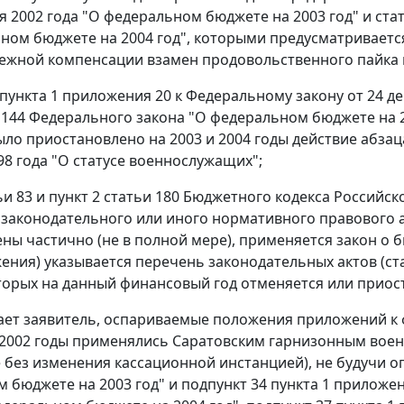
ря 2002 года "О федеральном бюджете на 2003 год" и
ста
ном бюджете на 2004 год", которыми предусматриваетс
нежной компенсации взамен продовольственного пайка в 
пункта 1
приложения 20 к Федеральному закону от 24 де
 144
Федерального закона "О федеральном бюджете на 2
ло приостановлено на 2003 и 2004 годы действие
абзац
98 года "О статусе военнослужащих";
ьи 83
и
пункт 2 статьи 180
Бюджетного кодекса Российско
законодательного или иного нормативного правового 
ны частично (не в полной мере), применяется закон о 
ения) указывается перечень законодательных актов (стат
торых на данный финансовый год отменяется или приос
ает заявитель, оспариваемые положения приложений к
и 2002 годы применялись Саратовским гарнизонным военн
 без изменения кассационной инстанцией), не будучи 
 бюджете на 2003 год" и
подпункт 34 пункта 1
приложени