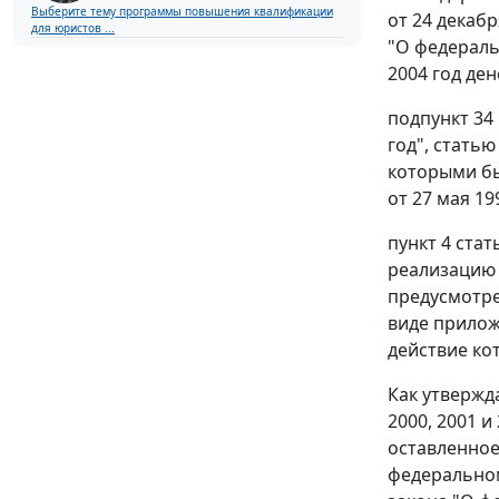
Выберите тему программы повышения квалификации
от 24 декаб
для юристов ...
"О федераль
2004 год де
подпункт 34 
год",
статью
которыми бы
от 27 мая 19
пункт 4 стат
реализацию 
предусмотре
виде прилож
действие ко
Как утвержд
2000, 2001 
оставленное
федеральном