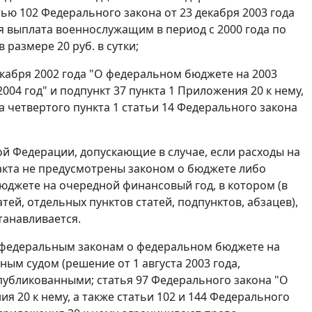
тью 102
Федерального закона от 23 декабря 2003 года
я выплата военнослужащим в период с 2000 года по
размере 20 руб. в сутки;
кабря 2002 года "О федеральном бюджете на 2003
004 год" и
подпункт 37 пункта 1
Приложения 20 к нему,
а четвертого пункта 1 статьи 14
Федерального закона
й Федерации, допускающие в случае, если расходы на
акта не предусмотрены законом о бюджете либо
бюджете на очередной финансовый год, в котором (в
ей, отдельных пунктов статей, подпунктов, абзацев),
танавливается.
 федеральным законам о
федеральном бюджете
на
ым судом (решение от 1 августа 2003 года,
опубликованными;
статья 97
Федерального закона "О
я 20 к нему, а также
статьи 102
и
144
Федерального