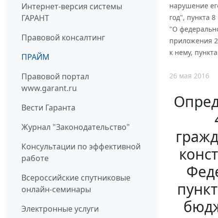
Интернет-версия системы
нарушение ег
ГАРАНТ
год", пункта 
"О федерально
Правовой консалтинг
приложения 20
к нему, пункта
ПРАЙМ
26 мая 2016
Правовой портал
www.garant.ru
Опред
Вести Гаранта
Журнал "Законодательство"
гражд
Консультации по эффективной
конс
работе
Феде
Всероссийские спутниковые
пункт
онлайн-семинары
бюдж
Электронные услуги