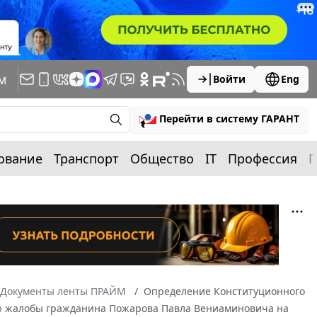
м
Войти
Eng
Перейти в систему ГАРАНТ
ование
Транспорт
Общество
IT
Профессия
П
Документы ленты ПРАЙМ
Определение Конституционного
ению жалобы гражданина Пожарова Павла Вениаминовича на