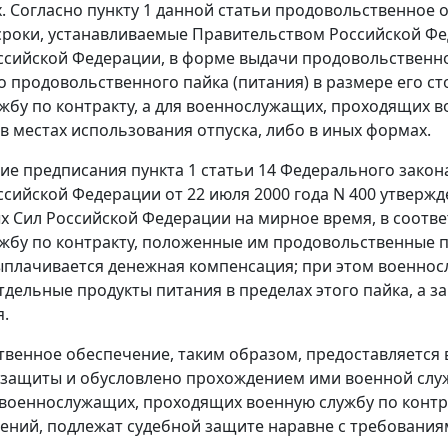
. Согласно
пункту 1
данной статьи продовольственное 
сроки, устанавливаемые Правительством Российской Ф
сийской Федерации, в форме выдачи продовольственн
 продовольственного пайка (питания) в размере его с
жбу по контракту, а для военнослужащих, проходящих в
в местах использования отпуска, либо в иных формах.
ние предписания
пункта 1 статьи 14
Федерального закона
сийской Федерации от 22 июля 2000 года N 400 утверж
 Сил Российской Федерации на мирное время, в соотв
жбу по контракту, положенные им продовольственные п
ыплачивается денежная компенсация; при этом военно
 отдельные продукты питания в пределах этого пайка, а
.
венное обеспечение, таким образом, предоставляется
защиты и обусловлено прохождением ими военной слу
военнослужащих, проходящих военную службу по контр
ний, подлежат судебной защите наравне с требования