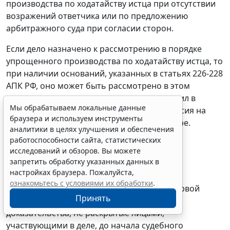
производства по ходатайству истца при отсутствии
возражений ответчика или по предложению
арбитражного суда при согласии сторон.
Если дело назначено к рассмотрению в порядке
упрощенного производства по ходатайству истца, то
при наличии оснований, указанных в
статьях 226-228
АПК РФ, оно может быть рассмотрено в этом
порядке и тогда, когда ответчик не направил в
Мы обрабатываем локальные данные
арбитражный суд ни возражений, ни согласия на
браузера и используем инструменты
рассмотрение дела по названной процедуре.
аналитики в целях улучшения и обеспечения
работоспособности сайта, статистических
исследований и обзоров. Вы можете
Доказательства и доказывание
запретить обработку указанных данных в
настройках браузера. Пожалуйста,
ознакомьтесь с условиями их обработки
.
35. Вопрос: Вправе ли арбитражный суд первой
Принять
инстанции принимать и исследовать
доказательства, не раскрытые лицами,
участвующими в деле, до начала судебного