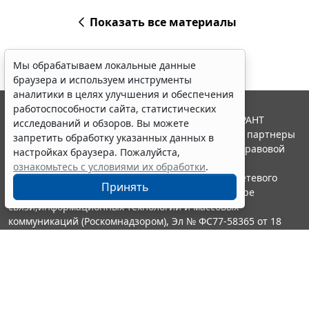
Показать все материалы
Мы обрабатываем локальные данные
браузера и используем инструменты
аналитики в целях улучшения и обеспечения
работоспособности сайта, статистических
© ООО "НПП "ГАРАНТ-СЕРВИС", 2026. Система ГАРАНТ
исследований и обзоров. Вы можете
выпускается с 1990 года. Компания "Гарант" и ее партнеры
запретить обработку указанных данных в
являются участниками Российской ассоциации правовой
настройках браузера. Пожалуйста,
информации ГАРАНТ.
ознакомьтесь с условиями их обработки
.
Портал ГАРАНТ.РУ зарегистрирован в качестве сетевого
Принять
издания Федеральной службой по надзору в сфере
связи,информационных технологий и массовых
коммуникаций (Роскомнадзором), Эл № ФС77-58365 от 18
июня 2014 года.
16+
Контакты
8-800-200-88-88