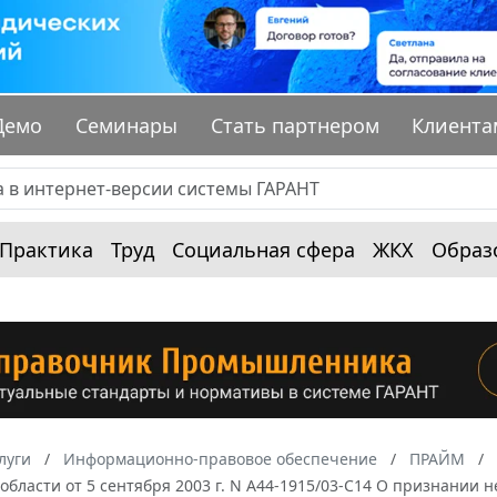
Демо
Семинары
Стать партнером
Клиента
Практика
Труд
Социальная сфера
ЖКХ
Образ
луги
Информационно-правовое обеспечение
ПРАЙМ
области от 5 сентября 2003 г. N А44-1915/03-С14 О признани