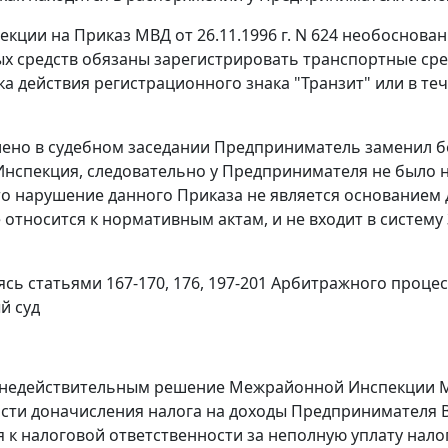
пекции на
Приказ
МВД от 26.11.1996 г. N 624 необоснова
х средств обязаны зарегистрировать транспортные сре
ка действия регистрационного знака "Транзит" или в те
лено в судебном заседании Предприниматель заменил б
Инспекция, следовательно у Предпринимателя не было н
то нарушение данного Приказа не является основанием 
не относится к нормативным актам, и не входит в систем
уясь
статьями 167-170,
176,
197-201
Арбитражного процесс
й суд
 недействительным решение Межрайонной Инспекции МНС
части доначисления налога на доходы Предпринимателя В
 к налоговой ответственности за неполную уплату нало