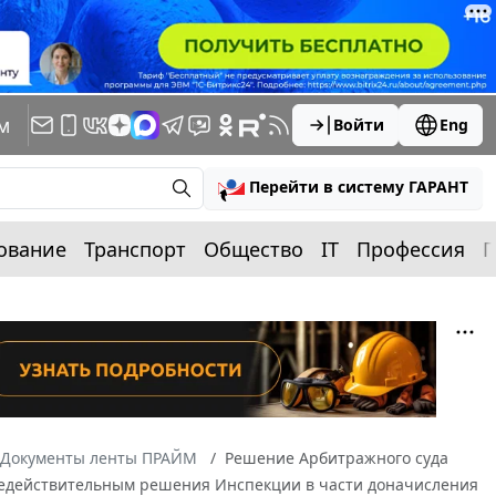
м
Войти
Eng
Перейти в систему ГАРАНТ
ование
Транспорт
Общество
IT
Профессия
П
Документы ленты ПРАЙМ
Решение Арбитражного суда
и недействительным решения Инспекции в части доначисления