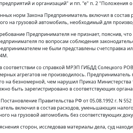
предприятий и организаций" и
пп. "е" п. 2
"Положения о 
анных норм Закона Предприниматель включил в состав 
ого на грузовой автомобиль, необходимый для произв
ебование Предпринимателя не признает, пояснив, что с 2
едпринимателя по вопросам соблюдения законодательс
едпринимателем не были представлены счетсправка ил
4М.
 в соответствии со справкой МРЭП ГИБДД Солецкого РОВ
ерных агрегатов не производилось. Предприниматель п
о на безномерной, чем нарушил Приказ Министерства тор
лжно быть зарегистрировано в соответствующих органах 
а
Постановление
Правительства РФ от 05.08.1992 г. N 55
тель включил в состав расходов, уменьшающих налогоо
ого на грузовой автомобиль без соответствующих док
яснения сторон, исследовав материалы дела, суд нахо