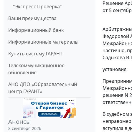
Решение Арб
"Экспресс Проверка"
от 5 сентябр
Ваши преимущества
Арбитражный
Информационный банк
Федоровой А
Информационные материалы
Межрайонной
частично, пр
Купить систему ГАРАНТ
Садыкова В. И
Телекоммуникационное
установил:
обновление
Предпринима
АНО ДПО «Образовательный
Межрайонной
центр ГАРАНТ»
решения N 25
ответственн
В судебном 
Анонсы
неправомерн
вступила в 
8 сентября 2026