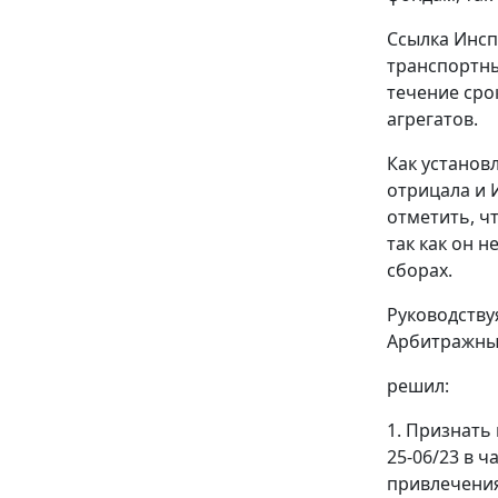
Ссылка Инс
транспортны
течение сро
агрегатов.
Как установ
отрицала и 
отметить, ч
так как он 
сборах.
Руководств
Арбитражны
решил:
1. Признать
25-06/23 в 
привлечения