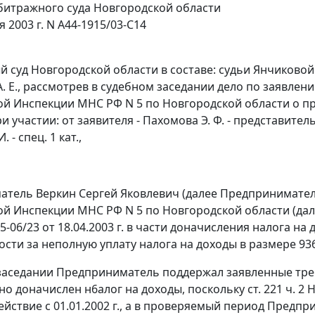
итражного суда Новгородской области
я 2003 г. N А44-1915/03-С14
 суд Новгородской области в составе: судьи Янчиковой 
. Е., рассмотрев в судебном заседании дело по заявлен
 Инспекции МНС РФ N 5 по Новгородской области о при
и участии: от заявителя - Пахомова Э. Ф. - представитель,
. - спец. 1 кат.,
тель Веркин Сергей Яковлевич (далее Предприниматель
 Инспекции МНС РФ N 5 по Новгородской области (дал
-06/23 от 18.04.2003 г. в части доначисления налога на
ости за неполную уплату налога на доходы в размере 936
заседании Предприниматель поддержал заявленные треб
о доначислен н6алог на доходы, поскольку
ст. 221 ч. 2
Н
действие с 01.01.2002 г., а в проверяемый период Пред