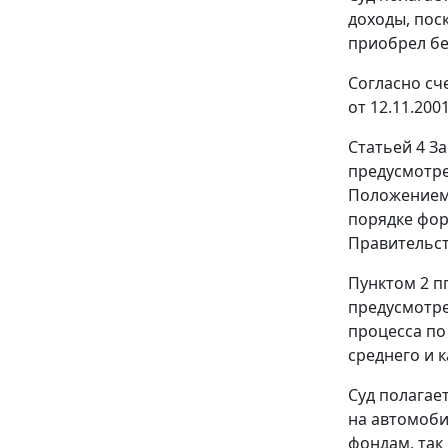
доходы, пос
приобрел бе
Согласно сч
от 12.11.200
Статьей 4
За
предусмотре
Положение
порядке фо
Правительст
Пунктом 2 пп
предусмотре
процесса по
среднего и 
Суд полагае
на автомоби
фондам, так