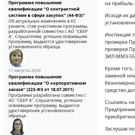
Программа повышения
на прибыль 
квалификации "О контрактной
Исходя их д
системе в сфере закупок" (44-ФЗ)"
Об актуальных изменениях в КС
установленн
узнаете, став участником программы,
разработанной совместно с АО ''СБЕР
Инспекция тр
А". Слушателям, успешно освоившим
программу, выдаются удостоверения
проверка Пр
установленного образца.
проверки Пр
ЗИЛ-ММЗ-55
Кроме того,
11 августа 2026
заменой ном
Программа повышения
безномерног
квалификации "О корпоративном
заказе" (223-ФЗ от 18.07.2011)
средство до
Программа разработана совместно с
АО ''СБЕР А". Слушателям, успешно
Ссылаясь н
освоившим программу, выдаются
Предпринима
удостоверения установленного
образца.
приобретенн
Заслушав по