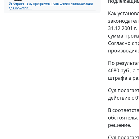
подлежащим
Выберите тему программы повышения квалификации
для юристов ...
Как установ
законодатель
31.12.2001 г
сумма произ
Согласно сп
производилос
По результа
4680 руб., а
штрафа в ра
Суд полагае
действие с 0
В соответст
обстоятельс
решение.
Суд полагае