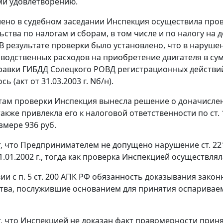
и удовлетворению.
лено в судебном заседании Инспекция осуществила пр
ства по налогам и сборам, в том числе и по налогу на д
. В результате проверки было установлено, что в наруш
водственных расходов на приобретение двигателя в су
равки ГИБДД Солецкого РОВД регистрационных действий в
ь (акт от 31.03.2003 г. Nб/н).
там проверки Инспекция вынесла решение о доначислен
 также привлекла его к налоговой ответственности по
ст.
змере 936 руб.
т, что Предпринимателем не допущено нарушение
ст. 22
1.01.2002 г., тогда как проверка Инспекцией осуществлялас
вии с
п. 5 ст. 200
АПК РФ обязанность доказывания законн
тва, послужившие основанием для принятия оспариваем
т, что Инспекцией не доказан факт правомерности прин