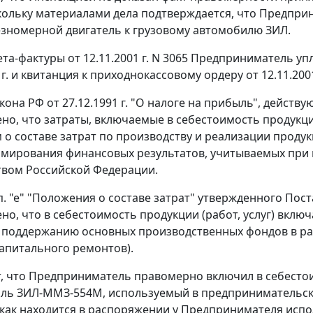
кольку материалами дела подтверждается, что Предприни
зномерной двигатель к грузовому автомобилю ЗИЛ.
ета-фактуры от 12.11.2001 г. N 3065 Предприниматель уп
1г. и квитанция к приходнокассовому ордеру от 12.11.2001
кона РФ от 27.12.1991 г. "О налоге на прибыль", дейст
но, что затраты, включаемые в себестоимость продукции
м
о составе затрат по производству и реализации продукц
рмирования финансовых результатов, учитываемых при
вом Российской Федерации.
. "е"
"Положения о составе затрат" утвержденного Поста
но, что в себестоимость продукции (работ, услуг) вкл
 поддержанию основных производственных фондов в ра
капитального ремонтов).
т, что Предприниматель правомерно включил в себесто
ль ЗИЛ-ММЗ-554М, используемый в предпринимательско
 как находится в распоряжении у Предпринимателя испол