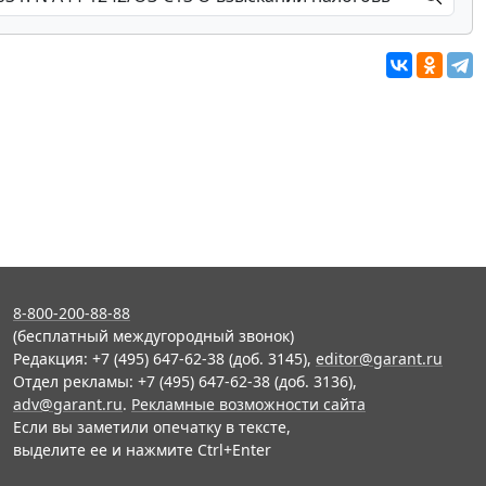
8-800-200-88-88
(бесплатный междугородный звонок)
Редакция: +7 (495) 647-62-38 (доб. 3145),
editor@garant.ru
Отдел рекламы: +7 (495) 647-62-38 (доб. 3136),
adv@garant.ru
.
Рекламные возможности сайта
Если вы заметили опечатку в тексте,
выделите ее и нажмите Ctrl+Enter