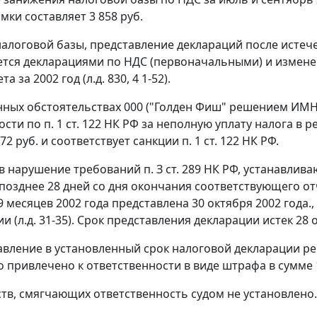
мки составляет 3 858 руб.
алоговой базы, представление деклараций после истеч
тся декларациями по НДС (первоначальными) и измене
а за 2002 год (л.д. 830, 4 1-52).
ных обстоятельствах 000 ("Голден Фиш" решением ИМНС 
ости по
п. 1 ст. 122
НК РФ за неполную уплату налога в р
72 руб. и соответствует санкции
п. 1 ст. 122
НК РФ.
 в нарушение требований
п. З ст. 289
НК РФ, устанавлива
позднее 28 дней со дня окончания соответствующего от
9 месяцев 2002 года представлена 30 октября 2002 года.
и (л.д. 31-35). Срок представления декларации истек 28 
авление в установленный срок налоговой декларации реш
 привлечено к ответственности в виде штрафа в сумме 
тв, смягчающих ответственность судом не установлено.