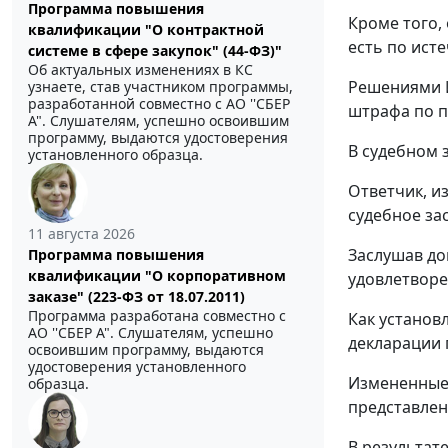
Программа повышения
Кроме того, 
квалификации "О контрактной
есть по ист
системе в сфере закупок" (44-ФЗ)"
Об актуальных изменениях в КС
Решениями ИМ
узнаете, став участником программы,
разработанной совместно с АО ''СБЕР
штрафа по
п
А". Слушателям, успешно освоившим
программу, выдаются удостоверения
В судебном 
установленного образца.
Ответчик, 
судебное за
11 августа 2026
Заслушав до
Программа повышения
квалификации "О корпоративном
удовлетвор
заказе" (223-ФЗ от 18.07.2011)
Программа разработана совместно с
Как установ
АО ''СБЕР А". Слушателям, успешно
декларации 
освоившим программу, выдаются
удостоверения установленного
Измененные 
образца.
представлен
В результат