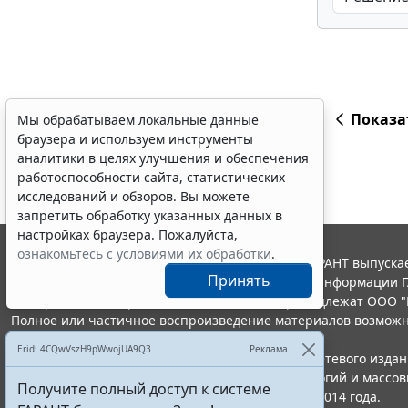
Показа
Мы обрабатываем локальные данные
браузера и используем инструменты
аналитики в целях улучшения и обеспечения
работоспособности сайта, статистических
исследований и обзоров. Вы можете
запретить обработку указанных данных в
настройках браузера. Пожалуйста,
ознакомьтесь с условиями их обработки
.
© ООО "НПП "ГАРАНТ-СЕРВИС", 2026. Система ГАРАНТ выпускае
Принять
участниками Российской ассоциации правовой информации Г
Все права на материалы сайта ГАРАНТ.РУ принадлежат ООО "
Полное или частичное воспроизведение материалов возможн
Правила использования портала.
Erid: 4CQwVszH9pWwojUA9Q3
Реклама
Портал ГАРАНТ.РУ зарегистрирован в качестве сетевого изда
надзору в сфере связи,информационных технологий и массо
Получите полный доступ к системе
(Роскомнадзором), Эл № ФС77-58365 от 18 июня 2014 года.