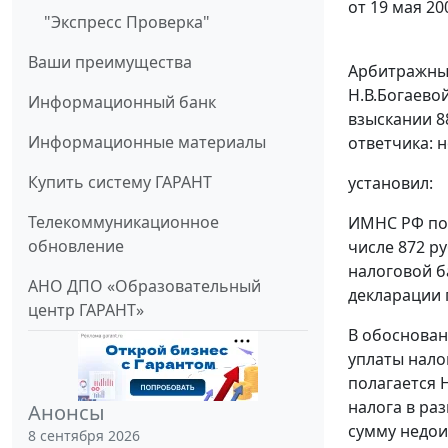
от 19 мая 20
"Экспресс Проверка"
Ваши преимущества
Арбитражный
Н.В.Богаево
Информационный банк
взыскании 88
Информационные материалы
ответчика: н
Купить систему ГАРАНТ
установил:
Телекоммуникационное
ИМНС РФ по 
обновление
числе 872 р
налоговой б
АНО ДПО «Образовательный
декларации 
центр ГАРАНТ»
В обоснован
уплаты нало
полагается 
налога в ра
Анонсы
сумму недои
8 сентября 2026