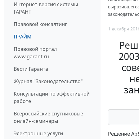
Интернет-версия системы
выразившегося
ГАРАНТ
законодатель
Правовой консалтинг
1 декабря 201
ПРАЙМ
Реш
Правовой портал
2003
www.garant.ru
сов
Вести Гаранта
н
Журнал "Законодательство"
за
Консультации по эффективной
работе
Всероссийские спутниковые
онлайн-семинары
Электронные услуги
Решение Арб