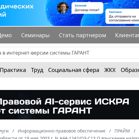
Демо
Семинары
Стать партнером
Клиента
Практика
Труд
Социальная сфера
ЖКХ
Образ
луги
Информационно-правовое обеспечение
ПРАЙМ
области от 19 мая 2003 г. N А44-1242/ОЗ-С13 О взыскании нал