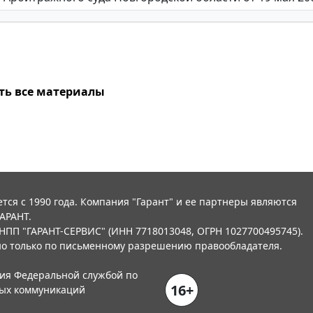
ть все материалы
тся с 1990 года. Компания "Гарант" и ее партнеры являются
АРАНТ.
НПП "ГАРАНТ-СЕРВИС" (ИНН 7718013048, ОГРН 1027700495745).
о только по письменному разрешению правообладателя.
ния Федеральной службой по
16+
вых коммуникаций