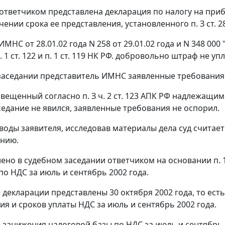
ответчиком представлена декларация по налогу на прибы
ечении срока ее представления, установленного
п. З ст. 2
НС от 28.01.02 года N 258 от 29.01.02 года и N 348 00
. 1 ст. 122
и
п. 1 ст. 119
НК РФ. добровольно штраф не упл
заседании представитель ИМНС заявленные требования
извещенный согласно
п. З ч. 2 ст. 123
АПК РФ надлежащим о
седание не явился, заявленные требования не оспорил.
воды заявителя, исследовав материалы дела суд счит
ению.
лено в судебном заседании ответчиком на основании
п. 
по НДС за июль и сентябрь 2002 года.
декларации представлены 30 октября 2002 года, то есть
ия и сроков уплаты НДС за июль и сентябрь 2002 года.
е занижения налоговой базы по НДС за июль и сентябрь