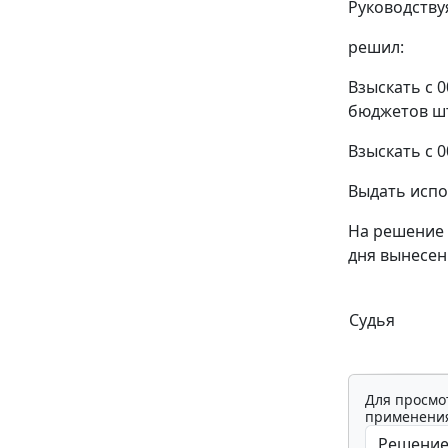
Руководств
решил:
Взыскать с 0
бюджетов шт
Взыскать с 
Выдать испо
На решение 
дня вынесен
Судья
Для просмо
применения