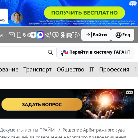
м
Войти
Eng
Перейти в систему ГАРАНТ
ование
Транспорт
Общество
IT
Профессия
П
Документы ленты ПРАЙМ
Решение Арбитражного суда
оговых санкций за совершение налогового правонарушения,