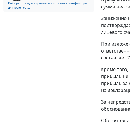
Выберите тему программы повышения квалификации
сумма недои
для юристов ...
Занижение н
подтверждае
лицевого счет
При изложен
ответственн
составляет 7
Кроме того,
прибыль не 
прибыль за 
на деклараци
За непредст
обоснованно
Обстоятельс