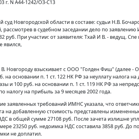
03 г. N А44-1242/ОЗ-С13
 суд Новгородской области в составе: судьи Н.В. Бочар
й, рассмотрев в судебном заседании дело по заявлению
2 руб. При участии: от заявителя: Тхай И В. - ведущ. Спе ц
е явился,
В. Новгороду взыскивает с ООО "Голден Фиш" (далее - О
уб. на основании
п. 1 ст. 122
НК РФ за неуллату налога на
азы и 100 руб. на основании
п. 1 ст. 119
НК РФ за непредс
по налогу на прибыль за 9 месяцев 2002 года.
ие заявленных требований ИМНС указала, что ответчик
га на добавленную стоимость представлены измененные
НДС в общей сумме 27108 руб. После зачета излишне у
змере 23250 руб. недоимка НДС составила 3858 руб. До
мки не доплатил.