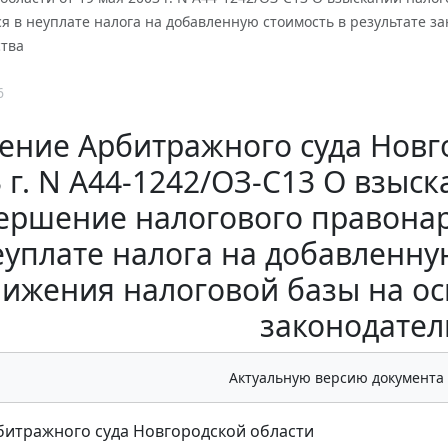
 в неуплате налога на добавленную стоимость в результате з
ства
6
ение Арбитражного суда Новго
 г. N А44-1242/ОЗ-С13 О взыс
ершение налогового правона
еуплате налога на добавленную
нижения налоговой базы на о
законодател
Актуальную версию документа
итражного суда Новгородской области