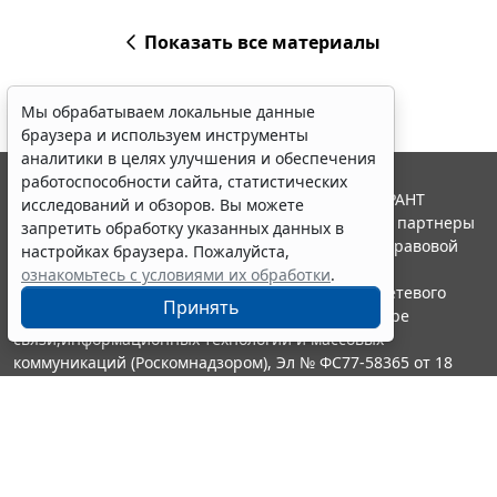
Показать все материалы
Мы обрабатываем локальные данные
браузера и используем инструменты
аналитики в целях улучшения и обеспечения
работоспособности сайта, статистических
© ООО "НПП "ГАРАНТ-СЕРВИС", 2026. Система ГАРАНТ
исследований и обзоров. Вы можете
выпускается с 1990 года. Компания "Гарант" и ее партнеры
запретить обработку указанных данных в
являются участниками Российской ассоциации правовой
настройках браузера. Пожалуйста,
информации ГАРАНТ.
ознакомьтесь с условиями их обработки
.
Портал ГАРАНТ.РУ зарегистрирован в качестве сетевого
Принять
издания Федеральной службой по надзору в сфере
связи,информационных технологий и массовых
коммуникаций (Роскомнадзором), Эл № ФС77-58365 от 18
июня 2014 года.
16+
Контакты
8-800-200-88-88