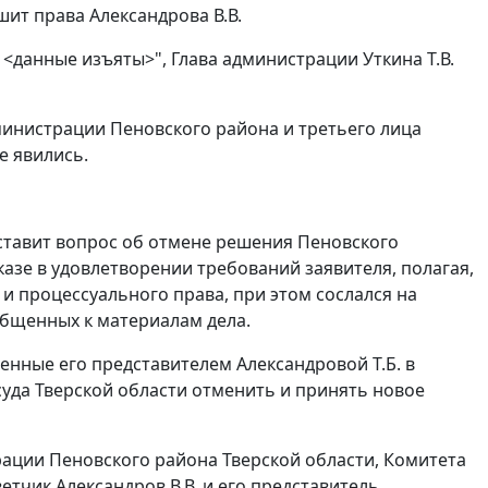
ит права Александрова В.В.
<данные изъяты>", Глава администрации Уткина Т.В.
инистрации Пеновского района и третьего лица
е явились.
 ставит вопрос об отмене решения Пеновского
азе в удовлетворении требований заявителя, полагая,
и процессуального права, при этом сослался на
общенных к материалам дела.
женные его представителем Александровой Т.Б. в
уда Тверской области отменить и принять новое
рации Пеновского района Тверской области, Комитета
тчик Александров В.В. и его представитель