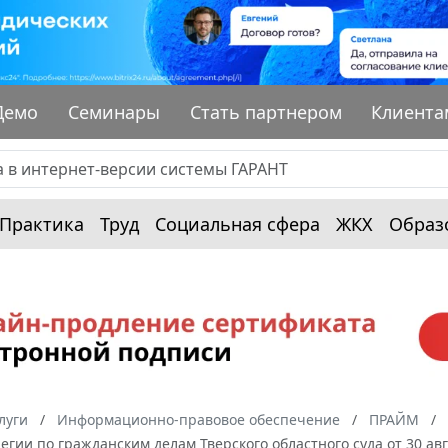
Демо
Семинары
Стать партнером
Клиента
Практика
Труд
Социальная сфера
ЖКХ
Образ
луги
Информационно-правовое обеспечение
ПРАЙМ
егии по гражданским делам Тверского областного суда от 30 а