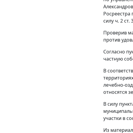
Александров
Росреестра 
силу
ч. 2 ст. 
Проверив ма
против удов
Согласно
пун
частную соб
В соответст
территориях
лечебно-озд
относятся з
В силу
пункта
муниципальн
участки в с
Из материал