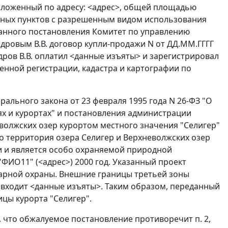
положенный по адресу: <адрес>, общей площадью
енных пунктов с разрешенным видом использования
занного постановления Комитет по управлению
ровым В.В. договор купли-продажи N от ДД.ММ.ГГГГ
дров В.В. оплатил <данные изъяты> и зарегистрировал
енной регистрации, кадастра и картографии по
ального закона от 23 февраля 1995 года N 26-ФЗ "О
х и курортах" и
постановления
администрации
волжских озер курортом местного значения "Селигер"
что территория озера Селигер и Верхневолжских озер
и и является особо охраняемой природной
ФИО11" (<адрес>) 2000 год. Указанный проект
тарной охраны. Внешние границы третьей зоны
 входит <данные изъяты>. Таким образом, переданный
ицы курорта "Селигер".
ал, что обжалуемое постановление противоречит
п. 2
,