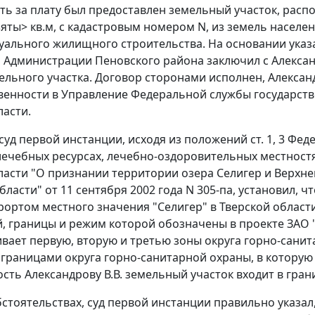
ть за плату был предоставлен земельный участок, рас
яты> кв.м, с кадастровым номером N, из земель насел
уального жилищного строительства. На основании ука
Администрации Пеновского района заключил с Александ
ельного участка. Договор сторонами исполнен, Алексан
венности в Управление Федеральной службы государств
ласти.
 суд первой инстанции, исходя из положений
ст. 1
,
3
Федер
ечебных ресурсах, лечебно-оздоровительных местностя
ласти "О признании территории озера Селигер и Верхне
бласти" от 11 сентября 2002 года N 305-па, установил, 
рортом местного значения "Селигер" в Тверской област
, границы и режим которой обозначены в проекте ЗАО "
вает первую, вторую и третью зоны округа горно-сани
 границами округа горно-санитарной охраны, в которую
ость Александрову В.В. земельный участок входит в гран
бстоятельствах, суд первой инстанции правильно указ