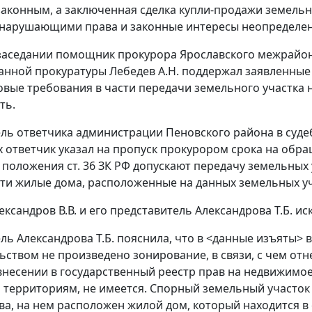
законным, а заключенная сделка купли-продажи земельн
нарушающими права и законные интересы неопределенно
заседании помощник прокурора Ярославского межрайо
нной прокуратуры Лебедев А.Н. поддержал заявленные 
овые требования в части передачи земельного участка 
ть.
ль ответчика администрации Пеновского района в судеб
 ответчик указал на пропуск прокурором срока на обра
о положения
ст. 36
ЗК РФ допускают передачу земельных 
ти жилые дома, расположенные на данных земельных уч
ександров В.В. и его представитель Александрова Т.Б. и
ль Александрова Т.Б. пояснила, что в <данные изъяты> 
ьством не произведено зонирование, в связи, с чем отн
внесении в государственный реестр прав на недвижимо
территориям, не имеется. Спорный земельный участок
ва, на нем расположен жилой дом, который находится в 