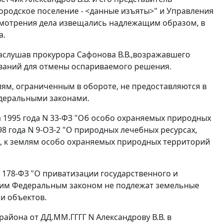
Городское поселение - <данные изъяты>" и Управления
ссмотрения дела извещались надлежащим образом, в
а.
аслушав прокурора Сафонова В.В.,возражавшего
ований для отмены оспариваемого решения.
лям, ограниченным в обороте, не предоставляются в
едеральными законами.
 1995 года N 33-ФЗ "Об особо охраняемых природных
98 года N 9-ОЗ-2 "О природных лечебных ресурсах,
", к землям особо охраняемых природных территорий
N 178-ФЗ "О приватизации государственного и
щим Федеральным законом не подлежат земельные
и объектов.
района от ДД.ММ.ГГГГ N Александрову В.В. в