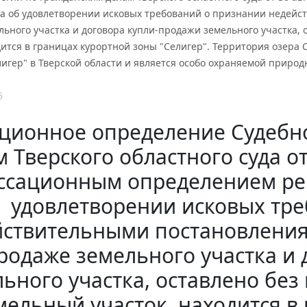
да об удовлетворении исковых требований о признании недейс
ьного участка и договора купли-продажи земельного участка, 
дится в границах курортной зоны "Селигер". Территория озера
игер" в Тверской области и является особо охраняемой природ
6
ционное определение Судебн
 Тверского областного суда от 
ссационным определением ре
удовлетворении исковых тр
ствительными постановления
родаже земельного участка и
ьного участка, оставлено без
мельный участок, находится в