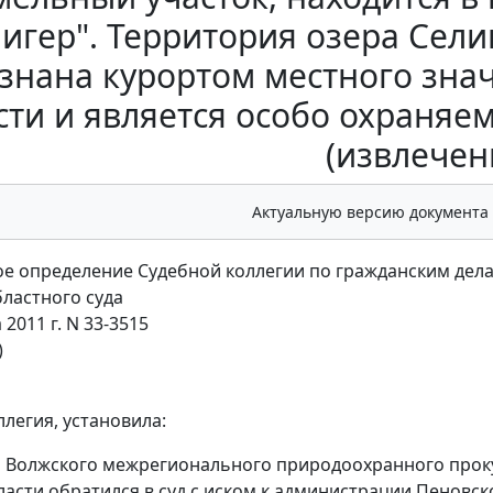
лигер". Территория озера Сели
знана курортом местного знач
сти и является особо охраня
(извлечен
Актуальную версию документа
е определение Судебной коллегии по гражданским дел
бластного суда
 2011 г. N 33-3515
)
ллегия, установила:
 Волжского межрегионального природоохранного прокур
ласти обратился в суд с иском к администрации Пеновс