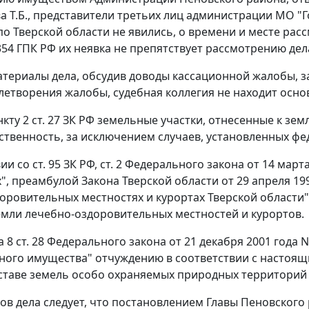
а Т.Б., представители третьих лиц администрации МО "
по Тверской области не явились, о времени и месте ра
354
ГПК РФ их неявка не препятствует рассмотрению дел
териалы дела, обсудив доводы кассационной жалобы, з
летворения жалобы, судебная коллегия не находит осн
кту 2 ст. 27
ЗК РФ земельные участки, отнесенные к зем
ственность, за исключением случаев, установленных ф
вии со
ст. 95
ЗК РФ,
ст. 2
Федерального закона от 14 марта
",
преамбулой
Закона Тверской области от 29 апреля 19
оровительных местностях и курортах Тверской области
емли лечебно-оздоровительных местностей и курортов.
 8 ст. 28
Федерального закона от 21 декабря 2001 года 
ого имущества" отчуждению в соответствии с настоя
оставе земель особо охраняемых природных территорий 
ов дела следует, что постановлением Главы Пеновского 