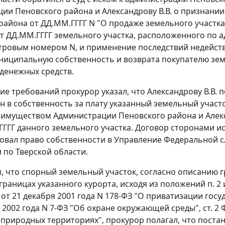
ии Пеновского района и Александрову В.В. о признани
района от ДД.ММ.ГГГГ N "О продаже земельного участка в
т ДД.ММ.ГГГГ земельного участка, расположенного по 
астровым номером N, и применение последствий недейст
униципальную собственность и возврата покупателю зе
денежных средств.
ие требований прокурор указал, что Александрову В.В.
н в собственность за плату указанный земельный участ
имуществом Администрации Пеновского района и Алекс
ГГГГ данного земельного участка. Договор сторонами ис
овал право собственности в Управление Федеральной с
 по Тверской области.
ем, что спорный земельный участок, согласно описанию 
 границах указанного курорта, исходя из положений
п. 2
от 21 декабря 2001 года N 178-ФЗ "О приватизации гос
я 2002 года N 7-ФЗ "Об охране окружающей среды",
ст. 2
Ф
природных территориях", прокурор полагал, что поста