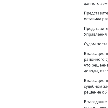
данного зем
Представите
оставила ра
Представите
Управления 
Судом пост
В кассацион
районного с
что решение
доводы, изл
В кассацион
судебном за
решение об 
В заседание
по управлен