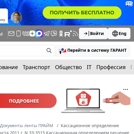
м
Войти
Eng
Перейти в систему ГАРАНТ
ование
Транспорт
Общество
IT
Профессия
П
Документы ленты ПРАЙМ
Кассационное определение
вгуста 2011 г. N 33-3515 Кассационным определением решение