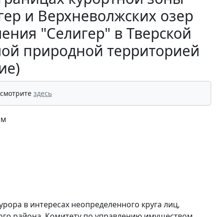
гер и Верхневолжских озер
ения "Селигер" в Тверской
емой природной территорией
ие)
 смотрите
здесь
ам
ора в интересах неопределенного круга лиц,
кого района, Комитету по управлению имуществом