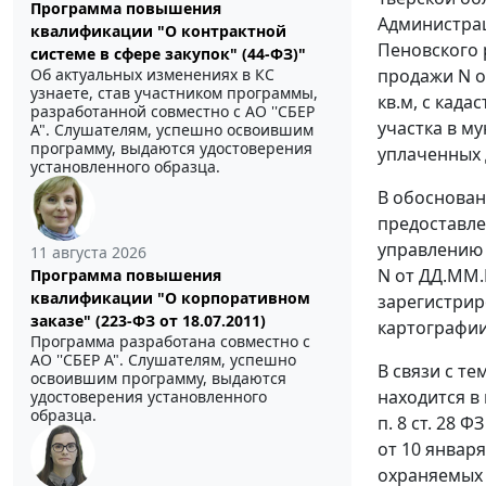
Программа повышения
Администрац
квалификации "О контрактной
Пеновского 
системе в сфере закупок" (44-ФЗ)"
Об актуальных изменениях в КС
продажи N о
узнаете, став участником программы,
кв.м, с кад
разработанной совместно с АО ''СБЕР
участка в м
А". Слушателям, успешно освоившим
программу, выдаются удостоверения
уплаченных 
установленного образца.
В обоснован
предоставле
управлению 
11 августа 2026
N от ДД.ММ.
Программа повышения
квалификации "О корпоративном
зарегистрир
заказе" (223-ФЗ от 18.07.2011)
картографии
Программа разработана совместно с
АО ''СБЕР А". Слушателям, успешно
В связи с т
освоившим программу, выдаются
находится в
удостоверения установленного
образца.
п. 8 ст. 28
ФЗ 
от 10 январ
охраняемых 