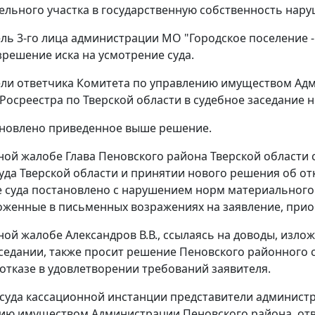
ельного участка в государственную собственность наруш
ль 3-го лица администрации МО "Городское поселение - 
зрешение иска на усмотрение суда.
ли ответчика Комитета по управлению имуществом Адм
Росреестра по Тверской области в судебное заседание н
ановлено приведенное выше решение.
ной жалобе Глава Пеновского района Тверской области
уда Тверской области и принятии нового решения об отк
 суда постановлено с нарушением норм материального 
оженные в письменных возражениях на заявление, при
ной жалобе Александров В.В., ссылаясь на доводы, изло
седании, также просит решение Пеновского районного с
отказе в удовлетворении требований заявителя.
 суда кассационной инстанции представители админист
ию имуществом Администрации Пеновского района, отве