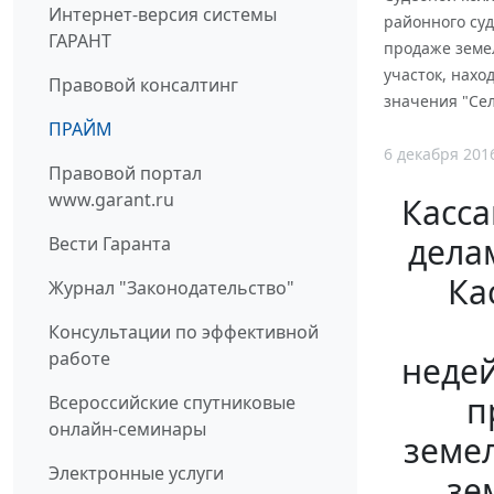
Интернет-версия системы
районного су
ГАРАНТ
продаже земел
участок, нахо
Правовой консалтинг
значения "Сел
ПРАЙМ
6 декабря 201
Правовой портал
www.garant.ru
Касса
делам
Вести Гаранта
Ка
Журнал "Законодательство"
Консультации по эффективной
работе
недей
п
Всероссийские спутниковые
онлайн-семинары
земел
Электронные услуги
зе