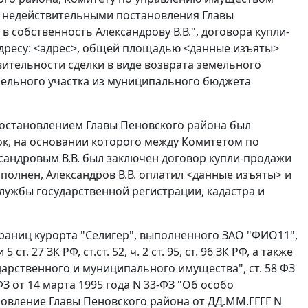
и недействительными постановления Главы
 собственность Александрову В.В.", договора купли-
адресу: <адрес>, общей площадью <данные изъяты>
вительности сделки в виде возврата земельного
мельного участка из муниципального бюджета
 постановлением Главы Пеновского района был
ок, на основании которого между Комитетом по
андровым В.В. был заключен договор купли-продажи
полнен, Александров В.В. оплатил <данные изъяты> и
лужбы государственной регистрации, кадастра и
границ курорта "Селигер", выполненного ЗАО "ФИО11",
и
5 ст. 27
ЗК РФ,
ст.ст. 52
,
ч. 2 ст. 95
,
ст. 96
ЗК РФ, а также
ударственного и муниципального имущества",
ст. 58
ФЗ
З от 14 марта 1995 года N 33-ФЗ "Об особо
новление Главы Пеновского района от ДД.ММ.ГГГГ N