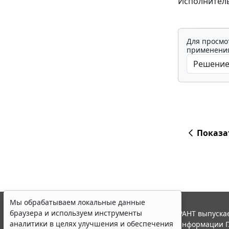
Исполнитель
Для просмо
применения
Показа
Мы обрабатываем локальные данные
браузера и используем инструменты
© ООО "НПП "ГАРАНТ-СЕРВИС", 2026. Система ГАРАНТ выпускае
аналитики в целях улучшения и обеспечения
участниками Российской ассоциации правовой информации Г