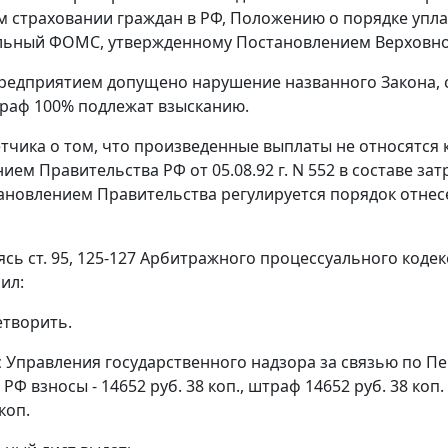
 страховании граждан в РФ,
Положению
о порядке упла
льный ФОМС, утвержденному
Постановлением
Верховног
редприятием допущено нарушение названного Закона, 
траф 100% подлежат взысканию.
тчика о том, что произведенные выплаты не относятся к
нием
Правительства РФ от 05.08.92 г. N 552 в составе за
тановлением Правительства регулируется порядок отнес
ясь ст.
95
,
125-127
Арбитражного процессуального кодек
ил:
етворить.
 с Управления государственного надзора за связью по 
 РФ взносы - 14652 руб. 38 коп., штраф 14652 руб. 38 к
коп.