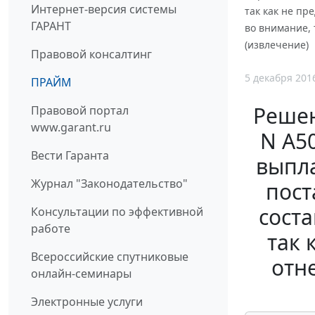
Интернет-версия системы
так как не пр
ГАРАНТ
во внимание, 
(извлечение)
Правовой консалтинг
5 декабря 201
ПРАЙМ
Решен
Правовой портал
www.garant.ru
N А5
Вести Гаранта
выпла
Журнал "Законодательство"
пост
соста
Консультации по эффективной
работе
так 
Всероссийские спутниковые
отн
онлайн-семинары
Электронные услуги