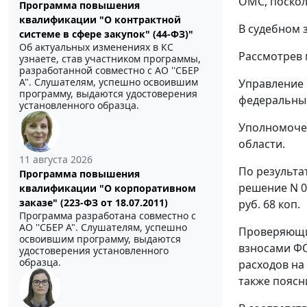
ОМС, поскол
Программа повышения
квалификации "О контрактной
В судебном 
системе в сфере закупок" (44-ФЗ)"
Об актуальных изменениях в КС
Рассмотрев 
узнаете, став участником программы,
разработанной совместно с АО ''СБЕР
А". Слушателям, успешно освоившим
Управление 
программу, выдаются удостоверения
федеральный
установленного образца.
Уполномоче
области.
11 августа 2026
По результа
Программа повышения
решение N 0
квалификации "О корпоративном
заказе" (223-ФЗ от 18.07.2011)
руб. 68 коп.
Программа разработана совместно с
АО ''СБЕР А". Слушателям, успешно
Проверяющим
освоившим программу, выдаются
взносами ФО
удостоверения установленного
образца.
расходов на
также поясни