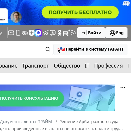
м
Войти
Eng
Перейти в систему ГАРАНТ
ование
Транспорт
Общество
IT
Профессия
П
Документы ленты ПРАЙМ
Решение Арбитражного суда
м, что произведенные выплаты не относятся к оплате труда,