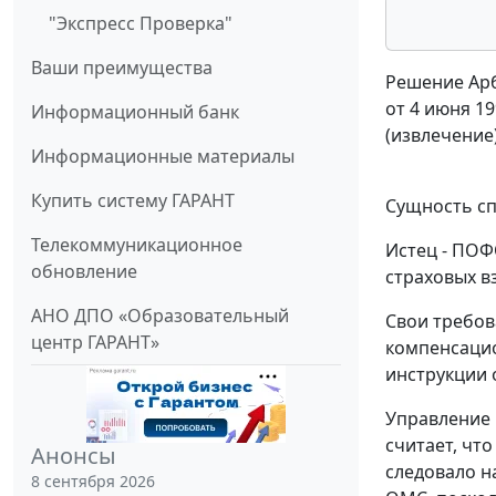
"Экспресс Проверка"
Ваши преимущества
Решение Арб
от 4 июня 19
Информационный банк
(извлечение
Информационные материалы
Купить систему ГАРАНТ
Сущность сп
Телекоммуникационное
Истец - ПОФ
обновление
страховых в
АНО ДПО «Образовательный
Свои требов
центр ГАРАНТ»
компенсацио
инструкции 
Управление 
считает, чт
Анонсы
следовало н
8 сентября 2026