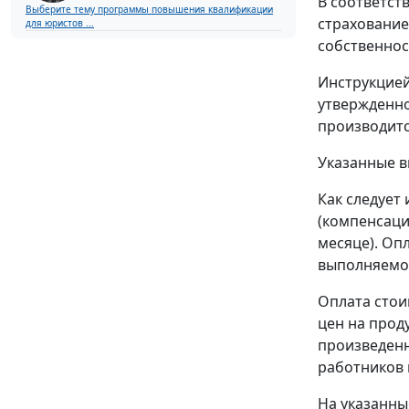
В соответст
Выберите тему программы повышения квалификации
страхование
для юристов ...
собственнос
Инструкцие
утвержденн
производитс
Указанные 
Как следует
(компенсаци
месяце). Оп
выполняемо
Оплата стои
цен на прод
произведенн
работников 
На указанны