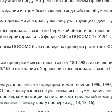
ьку они не предусмотрены
Постановлением
Правительств
заседании истцом было заявлено ходатайство об уменьш
материалами дела, заслушав лиц, участвующих в деле, су
госнадзора за связью по Пермской области поставлено 
 и территориальный фонды ОМС в ПОФОМС 17.01.94 г.
нным ПОФОМС была проведена проверка расчетов с ФО
там проверки был составлен акт от 18.12.98 г. и началь
3/163 о взыскании с Управления госнадзора за связью 
 установлено, что предприятием в течение 1996, 1997,
Т, поскольку взносы не уплачивались с сумм, начислен
 проезд, компенсации на питание, материальной помощи
тельную записку к акту проверки л.д. 14, 15, 16).