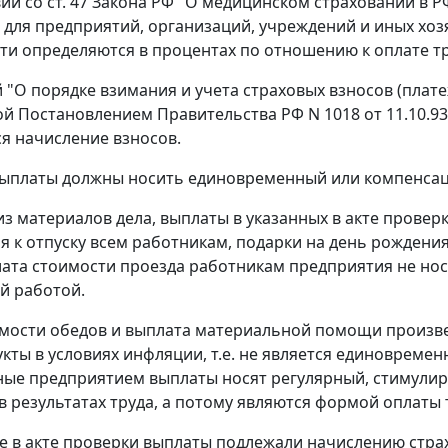
вии со
ст. 47
Закона РФ "О медицинском страховании в Р
 для предприятий, организаций, учреждений и иных хо
ти определяются в процентах по отношению к оплате тр
й
"О порядке взимания и учета страховых взносов (плат
ой
Постановлением
Правительства РФ N 1018 от 11.10.93
я начисление взносов.
выплаты должны носить единовременный или компенсац
 из материалов дела, выплаты в указанных в акте провер
я к отпуску всем работникам, подарки на день рожден
лата стоимости проезда работникам предприятия не нос
й работой.
мости обедов и выплата материальной помощи произве
укты в условиях инфляции, т.е. не является единовреме
ые предприятием выплаты носят регулярный, стимули
в результатах труда, а потому являются формой оплаты 
е в акте проверки выплаты подлежали начислению стр