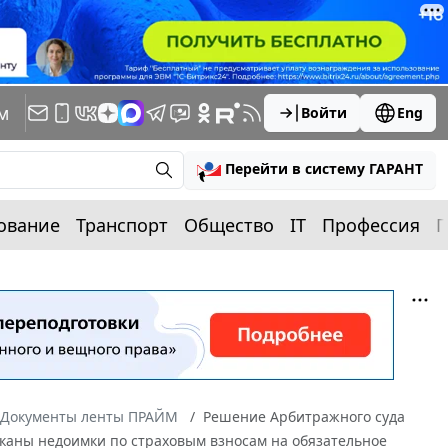
м
Войти
Eng
Перейти в систему ГАРАНТ
ование
Транспорт
Общество
IT
Профессия
П
Документы ленты ПРАЙМ
Решение Арбитражного суда
ысканы недоимки по страховым взносам на обязательное