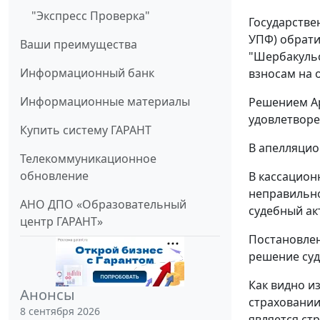
"Экспресс Проверка"
Государстве
УПФ) обрати
Ваши преимущества
"Шербакульс
Информационный банк
взносам на 
Информационные материалы
Решением Ар
удовлетворе
Купить систему ГАРАНТ
В апелляцио
Телекоммуникационное
обновление
В кассацион
неправильно
АНО ДПО «Образовательный
судебный ак
центр ГАРАНТ»
Постановле
решение суд
Как видно и
Анонсы
страховании 
8 сентября 2026
является ст