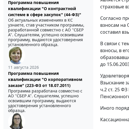
Программа повышения
страховые в
квалификации "О контрактной
системе в сфере закупок" (44-ФЗ)"
Согласно пр
Об актуальных изменениях в КС
взносам на 
узнаете, став участником программы,
разработанной совместно с АО ''СБЕР
составил вз
А". Слушателям, успешно освоившим
программу, выдаются удостоверения
В связи с т
установленного образца.
взносы, в ег
образовавше
до 15.06.20
11 августа 2026
Программа повышения
Удовлетворя
квалификации "О корпоративном
Взыскание з
заказе" (223-ФЗ от 18.07.2011)
ч.2 ст. 25
ФЗ 
Программа разработана совместно с
АО ''СБЕР А". Слушателям, успешно
Пенсионного
освоившим программу, выдаются
удостоверения установленного
Иного поряд
образца.
Кассационна