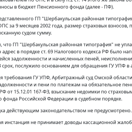
зносы в бюджет Пенсионного фонда (далее - ПФ).
едставленного ГП "Шербакульская районная типографи
ОПС за 9 месяцев 2002 года, размер страховых взносов, 
ысканную судом сумму.
ем, что ГП "Шербакульская районная типография" не уп
о адрес в порядке
ст. 69
Налогового кодекса РФ было напр
йся задолженности и начисленных пеней, неисполнени
03 срок, послужило основанием для обращения ГУ УПФ в
я требования ГУ УПФ, Арбитражный суд Омской области
адолженности и пени по платежам на обязательное пен
РФ от 15.12.01 167-ФЗ, взыскание недоимки по страхов
 фонда Российской Федерации в судебном порядке.
ка действующим законодательством не предусмотрено.
я инстанция не принимает доводы кассационной жалоб