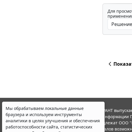
Для просмо
применения
Показа
Мы обрабатываем локальные данные
© ООО "НПП "ГАРАНТ-СЕРВИС", 2026. Система ГАРАНТ выпускае
браузера и используем инструменты
участниками Российской ассоциации правовой информации Г
аналитики в целях улучшения и обеспечения
Все права на материалы сайта ГАРАНТ.РУ принадлежат ООО "
работоспособности сайта, статистических
Полное или частичное воспроизведение материалов возможн