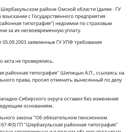
 Шербакульском районе Омской области (далее - ГУ
о взыскании с Государственного предприятия
 районная типография") недоимки по страховым
ени за их несвоевременную уплату.
т 05.09.2003 заявленные ГУ УПФ требования
о акта не проверялись.
я районная типография" Шипицын А.П., ссылаясь на
ьного права, просил отменить вынесенный по делу
Западно-Сибирского округа оставил без изменения
следующим основаниям.
ьного закона "Об обязательном пенсионном
 N 167-ФЗ) ГП "Шербакульская районная типография"
бязано своевременно и в полном объеме уплачивать