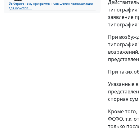
Действитель
Выберите тему программы повышения квалификации
для юристов ...
типография"
заявление п
типография"
При возбужд
типография"
возражений,
представлен
При таких о
Указанные в
представлен
спорная сум
Кроме того,
ФСФО, т.к. 
только посл