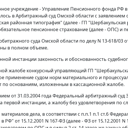
нное учреждение - Управление Пенсионного фонда РФ в
лось в Арбитражный суд Омской области с заявлением 
кая районная типография" (далее - ГП "Шербакульская
обязательное пенсионное страхование (далее - ОПС) и п
битражного суда Омской области по делу N 13-618/03 о
ны в полном объеме.
нной инстанции законность и обоснованность судебног
ной жалобе конкурсный управляющий ГП "Шербакульска
е применение судом норм материального и процессуал
т по основаниям, изложенным в кассационной жалобе.
нием
от 31.03.2004 года Федеральный арбитражный суд 
а первой инстанции, а жалобу без удовлетворения по 
з материалов дела, в соответствии с
п.п.1 п.1 ст.6
Федерал
в РФ" от 15.12.2001 N 167-ФЗ (далее - ФЗ от 15.12.2001
рахователем по ОПС и в силу
п.2 ст. 14
этого же закона о