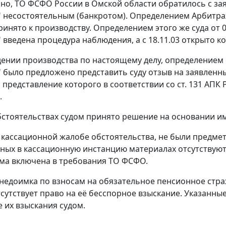
но, ТО ФСФО России в Омской области обратилось с за
 несостоятельным (банкротом). Определением Арбитраж
ринято к производству. Определением этого же суда от
 введена процедура наблюдения, а с 18.11.03 открыто к
ении производства по настоящему делу, определением с
 было предложено представить суду отзыв на заявленны
 представление которого в соответствии со
ст. 131
АПК Р
.
бстоятельствах судом принято решение на основании и
 кассационной жалобе обстоятельства, не были предмет
ных в кассационную инстанцию материалах отсутствуют
ма включена в требования ТО ФСФО.
 недоимка по взносам на обязательное пенсионное стра
отсутствует право на её бесспорное взыскание. Указанн
е их взыскания судом.