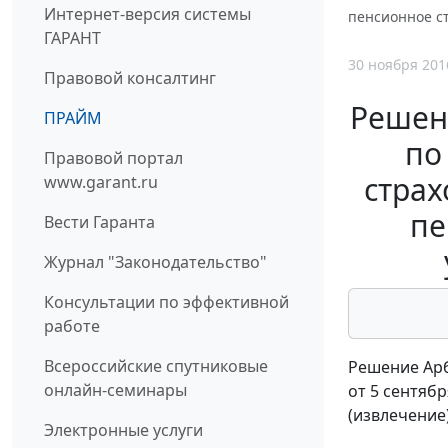
Интернет-версия системы
пенсионное с
ГАРАНТ
30 ноября 201
Правовой консалтинг
Решени
ПРАЙМ
по
Правовой портал
страх
www.garant.ru
пе
Вести Гаранта
Журнал "Законодательство"
Консультации по эффективной
работе
Всероссийские спутниковые
Решение Арб
онлайн-семинары
от 5 сентябр
(извлечение
Электронные услуги