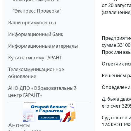
от 20 августа
"Экспресс Проверка"
(извлечение
Ваши преимущества
Информационный банк
Предприятие 
сумме 33100
Информационные материалы
Просили взы
Купить систему ГАРАНТ
Ответчик ис
Телекоммуникационное
Решением ра
обновление
Определение
АНО ДПО «Образовательный
центр ГАРАНТ»
Д. была два
его счет 329
Суд отказ в
Анонсы
124
КЗОТ РФ 