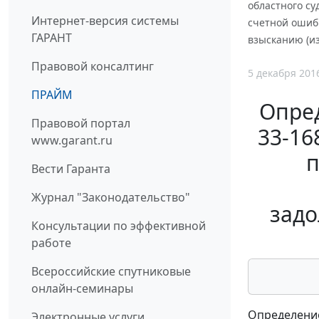
областного су
Интернет-версия системы
счетной ошиб
ГАРАНТ
взысканию (и
Правовой консалтинг
5 декабря 201
ПРАЙМ
Опред
Правовой портал
33-16
www.garant.ru
п
Вести Гаранта
Журнал "Законодательство"
задо
Консультации по эффективной
работе
Всероссийские спутниковые
онлайн-семинары
Определение
Электронные услуги