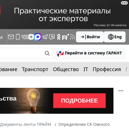
м
Войти
Eng
Перейти в систему ГАРАНТ
ование
Транспорт
Общество
IT
Профессия
П
Документы ленты ПРАЙМ
Определение СК Омского