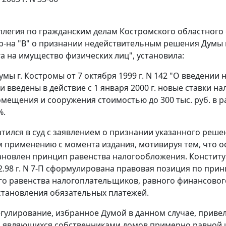
ллегия по гражданским делам Костромского областного 
р-на "В" о признании недействительным
решения
Думы г
га на имущество физических лиц", установила:
мы г. Костромы от 7 октября 1999 г. N 142 "О введении
 введены в действие с 1 января 2000 г. новые ставки н
мещения и сооружения стоимостью до 300 тыс. руб. в разм
%.
ратился в суд с заявлением о признании указанного
реше
 применению с момента издания, мотивируя тем, что 
ановлен принцип равенства налогообложения. Конституц
2.98 г.
N 7-П
сформулирована правовая позиция по прин
о равенства налогоплательщиков, равного финансово
становления обязательных платежей.
гулирование, избранное Думой в данном случае, привело
, являющихся собственниками домов примерно равной 