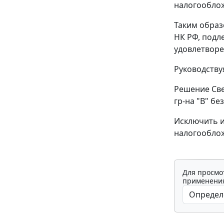
налогооблож
Таким образ
НК
РФ, подл
удовлетворе
Руководств
Решение Све
гр-на "В" бе
Исключить 
налогооблож
Для просмо
применения