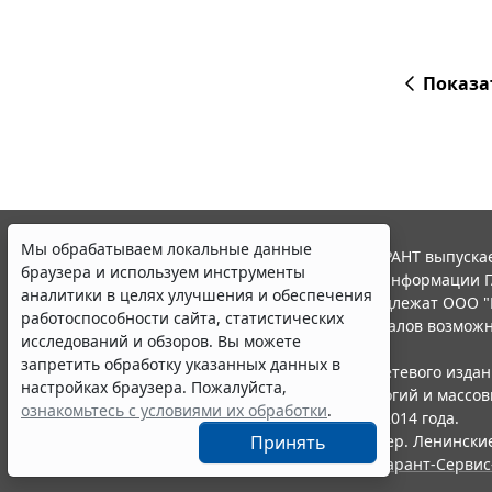
Показа
Мы обрабатываем локальные данные
© ООО "НПП "ГАРАНТ-СЕРВИС", 2026. Система ГАРАНТ выпускае
браузера и используем инструменты
участниками Российской ассоциации правовой информации Г
аналитики в целях улучшения и обеспечения
Все права на материалы сайта ГАРАНТ.РУ принадлежат ООО "
работоспособности сайта, статистических
Полное или частичное воспроизведение материалов возможн
исследований и обзоров. Вы можете
Правила использования портала.
запретить обработку указанных данных в
Портал ГАРАНТ.РУ зарегистрирован в качестве сетевого изда
настройках браузера. Пожалуйста,
надзору в сфере связи,информационных технологий и массо
ознакомьтесь с условиями их обработки
.
(Роскомнадзором), Эл № ФС77-58365 от 18 июня 2014 года.
ООО "НПП "ГАРАНТ-СЕРВИС", 119234, г. Москва, тер. Ленинские 
Принять
Разработчик ЭПС Система ГАРАНТ – ООО "НПП "
Гарант-Сервис