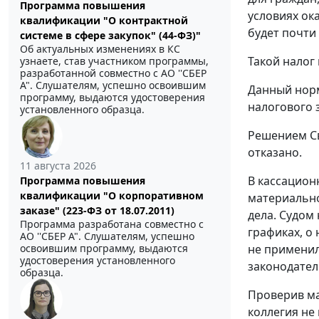
Программа повышения
условиях ок
квалификации "О контрактной
будет почти
системе в сфере закупок" (44-ФЗ)"
Об актуальных изменениях в КС
Такой налог
узнаете, став участником программы,
разработанной совместно с АО ''СБЕР
А". Слушателям, успешно освоившим
Данный норм
программу, выдаются удостоверения
налогового 
установленного образца.
Решением Св
отказано.
11 августа 2026
В кассацион
Программа повышения
квалификации "О корпоративном
материальн
заказе" (223-ФЗ от 18.07.2011)
дела. Судом
Программа разработана совместно с
графиках, о
АО ''СБЕР А". Слушателям, успешно
освоившим программу, выдаются
не примени
удостоверения установленного
законодател
образца.
Проверив ма
коллегия не