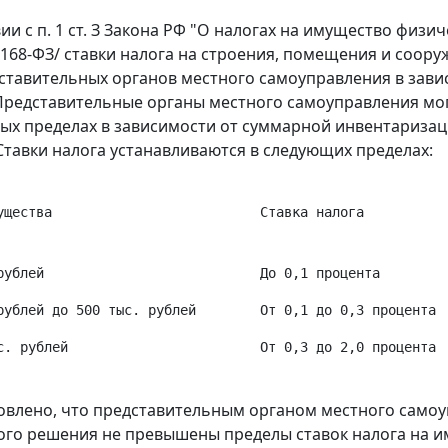
вии с
п. 1 ст. З
Закона РФ "О налогах на имущество физич
N 168-ФЗ/ ставки налога на строения, помещения и со
ставительных органов местного самоуправления в зав
Представительные органы местного самоуправления мо
ых пределах в зависимости от суммарной инвентаризац
Ставки налога устанавливаются в следующих пределах:
ущества                          Ставка налога
рублей                           До 0,1 процента
рублей до 500 тыс. рублей        От 0,1 до 0,3 процента
с. рублей                        От 0,3 до 2,0 процента
овлено, что представительным органом местного самоу
го решения не превышены пределы ставок налога на и