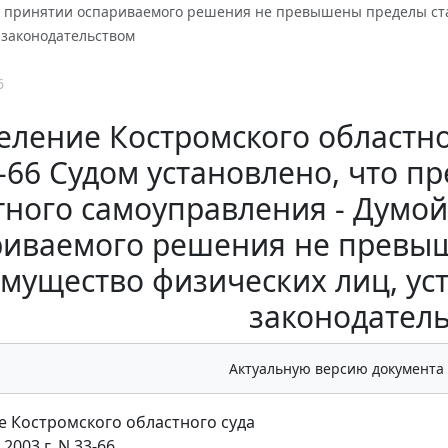
 принятии оспариваемого решения не превышены пределы став
законодательством
6
ление Костромского областного
-66 Судом установлено, что 
тного самоуправления - Думой
риваемого решения не превыш
имущество физических лиц, у
законодател
Актуальную версию документа
 Костромского областного суда
2003 г. N 33-66