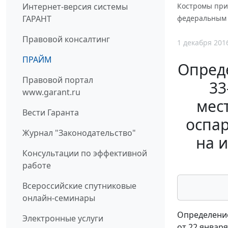
Интернет-версия системы
Костромы при
ГАРАНТ
федеральным 
Правовой консалтинг
1 декабря 201
ПРАЙМ
Опреде
Правовой портал
33
www.garant.ru
мес
Вести Гаранта
оспа
Журнал "Законодательство"
на 
Консультации по эффективной
работе
Всероссийские спутниковые
онлайн-семинары
Определение
Электронные услуги
от 22 января 