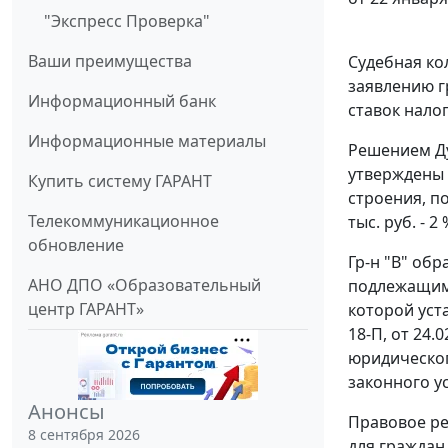
"Экспресс Проверка"
Ваши преимущества
Судебная ко
заявлению г
Информационный банк
ставок нало
Информационные материалы
Решением
Ду
утверждены и
Купить систему ГАРАНТ
строения, по
Телекоммуникационное
тыс. руб. - 2 
обновление
Гр-н "В" об
АНО ДПО «Образовательный
подлежащим
центр ГАРАНТ»
которой уст
18-П
, от 24.0
юридическог
законного у
Анонсы
Правовое ре
8 сентября 2026
для граждан