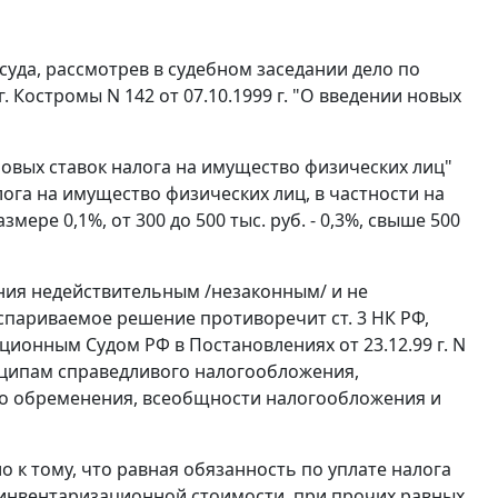
суда, рассмотрев в судебном заседании дело по
. Костромы N 142 от 07.10.1999 г. "О введении новых
 новых ставок налога на имущество физических лиц"
алога на имущество физических лиц, в частности на
ере 0,1%, от 300 до 500 тыс. руб. - 0,3%, свыше 500
ния
недействительным /незаконным/ и не
оспариваемое решение противоречит
ст. 3
НК РФ,
ионным Судом РФ в Постановлениях от 23.12.99 г.
N
ципам справедливого налогообложения,
го обременения, всеобщности налогообложения и
 к тому, что равная обязанность по уплате налога
инвентаризационной стоимости, при прочих равных