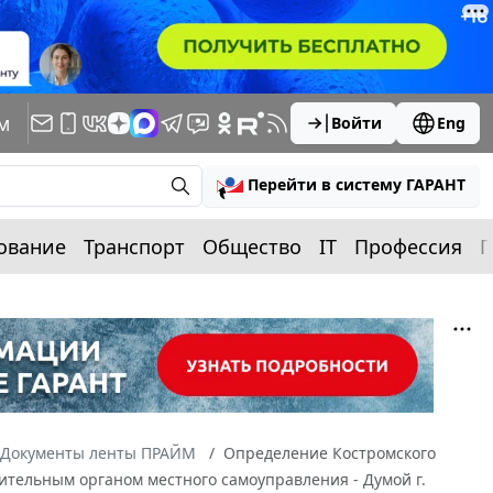
м
Войти
Eng
Перейти в систему ГАРАНТ
ование
Транспорт
Общество
IT
Профессия
П
Документы ленты ПРАЙМ
Определение Костромского
авительным органом местного самоуправления - Думой г.