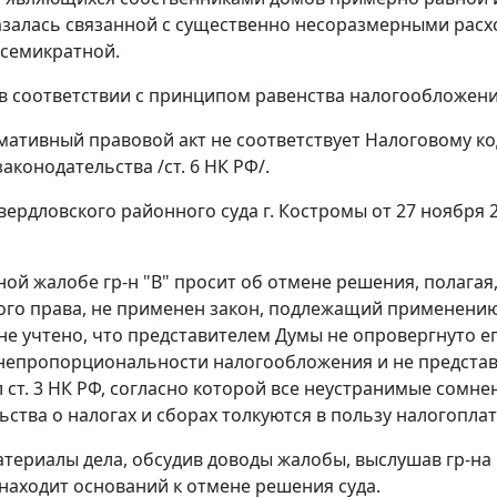
азалась связанной с существенно несоразмерными расхо
 семикратной.
 в соответствии с принципом равенства налогообложени
ативный правовой акт не соответствует
Налоговому ко
законодательства /
ст. 6
НК РФ/.
ердловского районного суда г. Костромы от 27 ноября 
ной жалобе гр-н "В" просит об отмене решения, полаг
ого права, не применен закон, подлежащий применени
 не учтено, что представителем Думы не опровергнуто е
 непропорциональности налогообложения и не представ
л
ст. 3
НК РФ, согласно которой все неустранимые сомнен
ьства о налогах и сборах толкуются в пользу налогопла
териалы дела, обсудив доводы жалобы, выслушав гр-на 
 находит оснований к отмене решения суда.