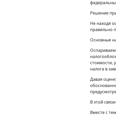
федеральны
Решение при
Не находя о
правильно п
Основные на
Оспариваемо
налогооблож
стоимости, 
налога в за
Давая оценк
обоснованно
предусмотре
В этой связ
Вместе с те