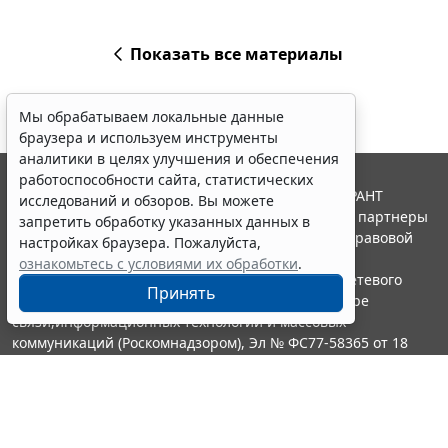
Показать все материалы
Мы обрабатываем локальные данные
браузера и используем инструменты
аналитики в целях улучшения и обеспечения
работоспособности сайта, статистических
© ООО "НПП "ГАРАНТ-СЕРВИС", 2026. Система ГАРАНТ
исследований и обзоров. Вы можете
выпускается с 1990 года. Компания "Гарант" и ее партнеры
запретить обработку указанных данных в
являются участниками Российской ассоциации правовой
настройках браузера. Пожалуйста,
информации ГАРАНТ.
ознакомьтесь с условиями их обработки
.
Портал ГАРАНТ.РУ зарегистрирован в качестве сетевого
Принять
издания Федеральной службой по надзору в сфере
связи,информационных технологий и массовых
коммуникаций (Роскомнадзором), Эл № ФС77-58365 от 18
июня 2014 года.
16+
Контакты
8-800-200-88-88