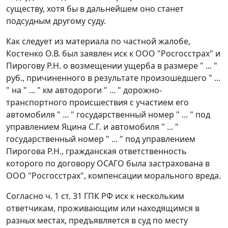
существу, хотя бы в дальнейшем оно станет
подсудным другому суду.
Как следует из материала по частной жалобе,
Костенко О.В. был заявлен иск к ООО "Росгосстрах" и
Пирогову Р.Н. о возмещении ущерба в размере " ... "
руб., причиненного в результате произошедшего " ...
" на " ... " км автодороги " ... " дорожно-
транспортного происшествия с участием его
автомобиля " ... " государственный номер " ... " под
управлением Яцина С.Г. и автомобиля " ... "
государственный номер " ... " под управлением
Пирогова Р.Н., гражданская ответственность
которого по договору ОСАГО была застрахована в
ООО "Росгосстрах", компенсации морального вреда.
Согласно
ч. 1 ст. 31
ГПК РФ иск к нескольким
ответчикам, проживающим или находящимся в
разных местах, предъявляется в суд по месту