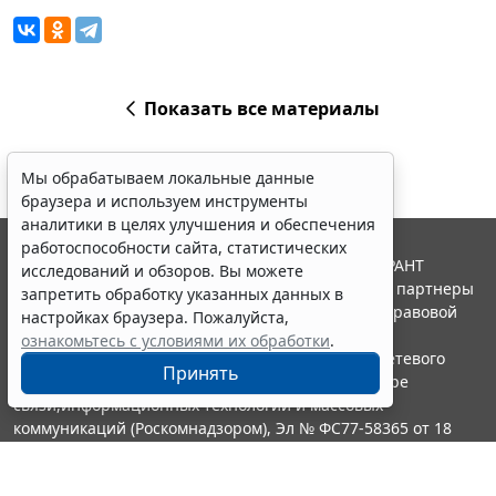
Показать все материалы
Мы обрабатываем локальные данные
браузера и используем инструменты
аналитики в целях улучшения и обеспечения
работоспособности сайта, статистических
© ООО "НПП "ГАРАНТ-СЕРВИС", 2026. Система ГАРАНТ
исследований и обзоров. Вы можете
выпускается с 1990 года. Компания "Гарант" и ее партнеры
запретить обработку указанных данных в
являются участниками Российской ассоциации правовой
настройках браузера. Пожалуйста,
информации ГАРАНТ.
ознакомьтесь с условиями их обработки
.
Портал ГАРАНТ.РУ зарегистрирован в качестве сетевого
Принять
издания Федеральной службой по надзору в сфере
связи,информационных технологий и массовых
коммуникаций (Роскомнадзором), Эл № ФС77-58365 от 18
июня 2014 года.
16+