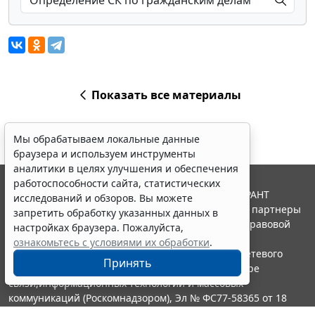
Показать все материалы
Мы обрабатываем локальные данные
браузера и используем инструменты
аналитики в целях улучшения и обеспечения
работоспособности сайта, статистических
© ООО "НПП "ГАРАНТ-СЕРВИС", 2026. Система ГАРАНТ
исследований и обзоров. Вы можете
выпускается с 1990 года. Компания "Гарант" и ее партнеры
запретить обработку указанных данных в
являются участниками Российской ассоциации правовой
настройках браузера. Пожалуйста,
информации ГАРАНТ.
ознакомьтесь с условиями их обработки
.
Портал ГАРАНТ.РУ зарегистрирован в качестве сетевого
Принять
издания Федеральной службой по надзору в сфере
связи,информационных технологий и массовых
коммуникаций (Роскомнадзором), Эл № ФС77-58365 от 18
июня 2014 года.